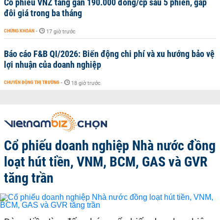
Cổ phiếu VNZ tăng gần 190.000 đồng/cp sau 5 phiên, gấp
đôi giá trong ba tháng
CHỨNG KHOÁN
-
17 giờ trước
Báo cáo F&B QI/2026: Biến động chi phí và xu hướng bảo vệ
lợi nhuận của doanh nghiệp
CHUYỂN ĐỘNG THỊ TRƯỜNG
-
18 giờ trước
Cổ phiếu doanh nghiệp Nhà nước đồng
loạt hút tiền, VNM, BCM, GAS và GVR
tăng trần