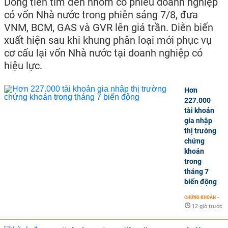
Dòng tiền tìm đến nhóm cổ phiếu doanh nghiệp
có vốn Nhà nước trong phiên sáng 7/8, đưa
VNM, BCM, GAS và GVR lên giá trần. Diễn biến
xuất hiện sau khi khung phân loại mới phục vụ
cơ cấu lại vốn Nhà nước tại doanh nghiệp có
hiệu lực.
Hơn
227.000
tài khoản
gia nhập
thị trường
chứng
khoán
trong
tháng 7
biến động
CHỨNG KHOÁN
-
12 giờ trước