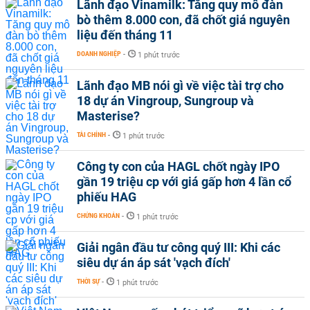
Lãnh đạo Vinamilk: Tăng quy mô đàn
bò thêm 8.000 con, đã chốt giá nguyên
liệu đến tháng 11
DOANH NGHIỆP
-
1 phút trước
Lãnh đạo MB nói gì về việc tài trợ cho
18 dự án Vingroup, Sungroup và
Masterise?
TÀI CHÍNH
-
1 phút trước
Công ty con của HAGL chốt ngày IPO
gần 19 triệu cp với giá gấp hơn 4 lần cổ
phiếu HAG
CHỨNG KHOÁN
-
1 phút trước
Giải ngân đầu tư công quý III: Khi các
siêu dự án áp sát 'vạch đích'
THỜI SỰ
-
1 phút trước