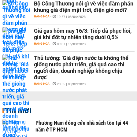
Bộ Công Thương nói gì về việc đàm phán
khung giá điện mặt trời, điện gió mới?
HÀNG HÓA
-
19:57 | 03/04/2023
Giá gas hôm nay 16/3: Tiếp đà phục hồi,
giá khí đốt tự nhiên tăng dưới 0,5%
HÀNG HÓA
-
09:07 | 16/03/2023
Thủ tướng: 'Giá điện nước ta không thể
giống nước phát triển, giá quá cao thì
người dân, doanh nghiệp không chịu
được'
HÀNG HÓA
-
20:55 | 03/02/2023
Tin mới
Phương Nam đóng cửa nhà sách tồn tại 44
năm ở TP HCM