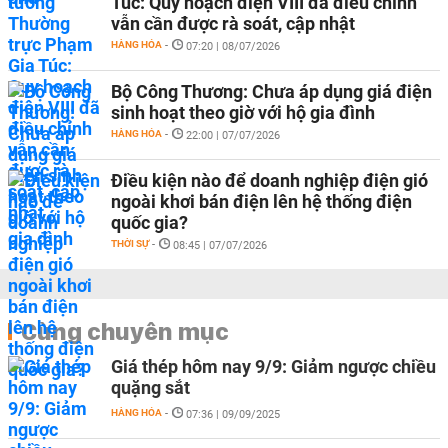
Túc: Quy hoạch điện VIII đã điều chỉnh
vẫn cần được rà soát, cập nhật
HÀNG HÓA
-
07:20 | 08/07/2026
Bộ Công Thương: Chưa áp dụng giá điện
sinh hoạt theo giờ với hộ gia đình
HÀNG HÓA
-
22:00 | 07/07/2026
Điều kiện nào để doanh nghiệp điện gió
ngoài khơi bán điện lên hệ thống điện
quốc gia?
THỜI SỰ
-
08:45 | 07/07/2026
Cùng chuyên mục
Giá thép hôm nay 9/9: Giảm ngược chiều
quặng sắt
HÀNG HÓA
-
07:36 | 09/09/2025