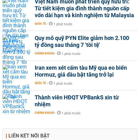
Việt Nam muốn phát triển quỹ hưu trí:
Từ tiết kiệm gia đình thành nguồn cấp
vốn dài hạn và kinh nghiệm từ Malaysia
QUỐC TẾ
-
1 phút trước
Quy mô quỹ PYN Elite giảm hơn 2.100
tỷ đồng sau tháng 7 ‘tồi tệ’
CHỨNG KHOÁN
-
1 phút trước
Iran xem xét cấm tàu Mỹ qua eo biển
Hormuz, giá dầu bật tăng trở lại
QUỐC TẾ
-
1 phút trước
Thành viên HĐQT VPBankS xin từ
nhiệm
CHỨNG KHOÁN
-
1 phút trước
LIÊN KẾT NỔI BẬT