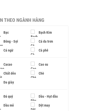
IN THEO NGÀNH HÀNG
Bạc
Bạch Kim
Bông - Sợi
Cá da trơn
Cá ngừ
Cà phê
Cacao
Cao su
Chất dẻo
Chè
Da giày
Đá quý
Dầu - Hạt dầu
Dầu mỏ
Dệt may