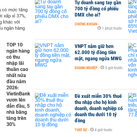
Tự doanh sang tay gần
700 tỷ đồng cổ phiếu
g có mức tăng
DMX cho ai?
i xấp xỉ 37%,
g khác với
CHỨNG KHOÁN
-
ấu ngân hàng
1 phút trước
TOP 10
VNPT nắm giữ hơn
ngân hàng
62.000 tỷ đồng tiền
có thu
mặt, ngang ngửa MWG
nhập lãi
DOANH NGHIỆP
-
3 giờ trước
thuần cao
nhất nửa
đầu năm
2026:
VietinBank
Đề xuất miễn 30% thuế
vươn lên
thu nhập cho hộ kinh
dẫn đầu, 5
doanh, doanh nghiệp có
nhà băng
doanh thu dưới 10 tỷ
tăng trên
đồng
30%
THỜI SỰ
-
4 giờ trước