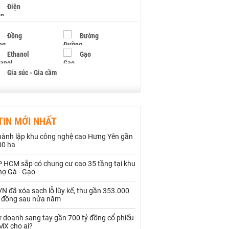
Điện
Đồng
Đường
Ethanol
Gạo
Gia súc - Gia cầm
Giấy
Gỗ
TIN MỚI NHẤT
Hạt điều
Hồ tiêu - Hạt tiêu
hành lập khu công nghệ cao Hưng Yên gần
Khí đốt
00 ha
P HCM sắp có chung cư cao 35 tầng tại khu
Kim loại khác
Mắc ca
hợ Gà - Gạo
Muối
Ngũ cốc
N đã xóa sạch lỗ lũy kế, thu gần 353.000
ỷ đồng sau nửa năm
Nhựa - Hạt nhựa
ự doanh sang tay gần 700 tỷ đồng cổ phiếu
MX cho ai?