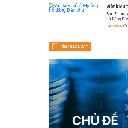
Việt kiều 
Báo Financi
hộ Đảng Dân 
TÀI CHÍNH
-
TÌM THEO NGÀY