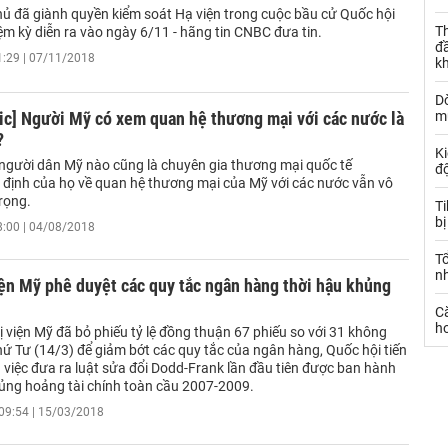
ủ đã giành quyền kiểm soát Hạ viện trong cuộc bầu cử Quốc hội
Th
m kỳ diễn ra vào ngày 6/11 - hãng tin CNBC đưa tin.
đ
1:29 | 07/11/2018
k
Dò
ic] Người Mỹ có xem quan hệ thương mại với các nước là
m
?
Ki
người dân Mỹ nào cũng là chuyên gia thương mại quốc tế
đ
định của họ về quan hệ thương mại của Mỹ với các nước vẫn vô
trọng.
T
bị
8:00 | 04/08/2018
T
n
ện Mỹ phê duyệt các quy tắc ngân hàng thời hậu khủng
C
ho
 viện Mỹ đã bỏ phiếu tỷ lệ đồng thuận 67 phiếu so với 31 không
hứ Tư (14/3) để giảm bớt các quy tắc của ngân hàng, Quốc hội tiến
 việc đưa ra luật sửa đổi Dodd-Frank lần đầu tiên được ban hành
ủng hoảng tài chính toàn cầu 2007-2009.
09:54 | 15/03/2018