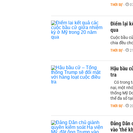
THỜI SỰ
-
0
Điểm lại k
qua
Cuộc bầu cử
chia đều ch
THỜI SỰ
-
2
Hậu bầu cử
tra
Có trong ta
nại, một nh
thống Mỹ Do
thế đa số tạ
THỜI SỰ
-
2
Đảng Dân 
vào 'thế kh