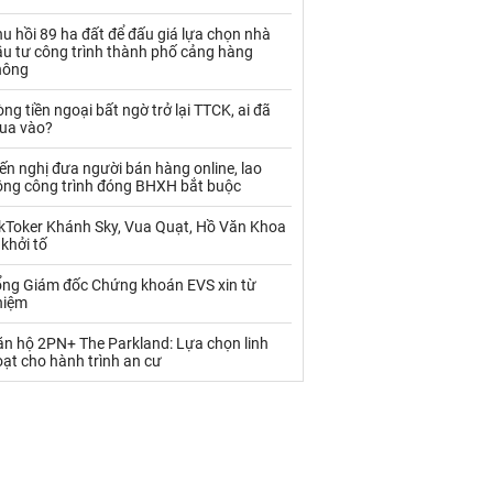
Palladium
Phân bón
u hồi 89 ha đất để đấu giá lựa chọn nhà
Rau - Củ -Quả
Sắt thép
ầu tư công trình thành phố cảng hàng
hông
Sữa
ng tiền ngoại bất ngờ trở lại TTCK, ai đã
ua vào?
Than
Thức ăn chăn nuôi
ến nghị đưa người bán hàng online, lao
ộng công trình đóng BHXH bắt buộc
Thủy hải sản khác
Tôm
ikToker Khánh Sky, Vua Quạt, Hồ Văn Khoa
Vàng
 khởi tố
ổng Giám đốc Chứng khoán EVS xin từ
VLXD khác
Xăng dầu
hiệm
Xi măng - Clynker
ăn hộ 2PN+ The Parkland: Lựa chọn linh
ạt cho hành trình an cư