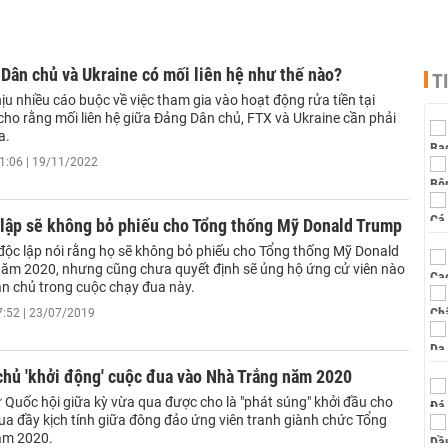
Dân chủ và Ukraine có mối liên hệ như thế nào?
T
u nhiều cáo buộc về việc tham gia vào hoạt động rửa tiền tại
cho rằng mối liên hệ giữa Đảng Dân chủ, FTX và Ukraine cần phải
a.
1:06 | 19/11/2022
 lập sẽ không bỏ phiếu cho Tổng thống Mỹ Donald Trump
 độc lập nói rằng họ sẽ không bỏ phiếu cho Tổng thống Mỹ Donald
ăm 2020, nhưng cũng chưa quyết định sẽ ủng hộ ứng cử viên nào
n chủ trong cuộc chạy đua này.
7:52 | 23/07/2019
chủ 'khởi động' cuộc đua vào Nhà Trắng năm 2020
 Quốc hội giữa kỳ vừa qua được cho là "phát súng" khởi đầu cho
ua đầy kịch tính giữa đông đảo ứng viên tranh giành chức Tổng
ăm 2020.