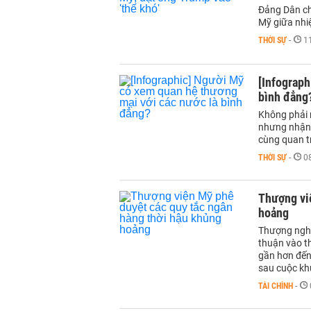
Đảng Dân ch
Mỹ giữa nhiệ
THỜI SỰ
-
1
[Infograph
bình đẳng
Không phải 
nhưng nhận 
cùng quan 
THỜI SỰ
-
0
Thượng vi
hoảng
Thượng nghị
thuận vào t
gần hơn đến
sau cuộc kh
TÀI CHÍNH
-