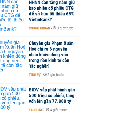
NHNN cần tăng nắm giữ
bao nhiêu cổ phiếu CTG
để sở hữu tối thiểu 65%
VietinBank?
CHỨNG KHOÁN
-
3 giờ trước
Chuyên gia Phạm Xuân
Hoè chỉ ra 6 nguyên
nhân khiến dòng vốn
trong nền kinh tế còn
'tắc nghẽn'
THỜI SỰ
-
3 giờ trước
BIDV sắp phát hành gần
500 triệu cổ phiếu, tăng
vốn lên gần 77.800 tỷ
TÀI CHÍNH
-
4 giờ trước