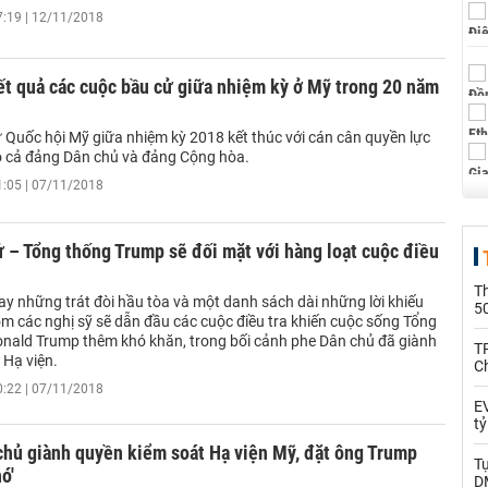
7:19 | 12/11/2018
ết quả các cuộc bầu cử giữa nhiệm kỳ ở Mỹ trong 20 năm
 Quốc hội Mỹ giữa nhiệm kỳ 2018 kết thúc với cán cân quyền lực
o cả đảng Dân chủ và đảng Cộng hòa.
1:05 | 07/11/2018
 – Tổng thống Trump sẽ đối mặt với hàng loạt cuộc điều
T
y những trát đòi hầu tòa và một danh sách dài những lời khiếu
5
óm các nghị sỹ sẽ dẫn đầu các cuộc điều tra khiến cuộc sống Tổng
nald Trump thêm khó khăn, trong bối cảnh phe Dân chủ đã giành
T
i Hạ viện.
C
0:22 | 07/11/2018
EV
t
chủ giành quyền kiểm soát Hạ viện Mỹ, đặt ông Trump
T
ó'
D