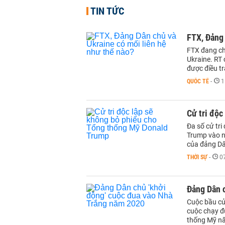
TIN TỨC
FTX, Đảng 
FTX đang chị
Ukraine. RT 
được điều tr
QUỐC TẾ
-
1
Cử tri độc
Đa số cử tri
Trump vào n
của đảng Dâ
THỜI SỰ
-
0
Đảng Dân 
Cuộc bầu cử
cuộc chạy đ
thống Mỹ n