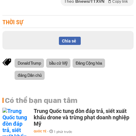
Theo
Bnews/TTXVN
Copy link
THỜI SỰ
Chia sẻ
Donald Trump
bầu cử Mỹ
Đảng Cộng hòa
đảng Dân chủ
Có thể bạn quan tâm
Trung Quốc tung đòn đáp trả, siết xuất
khẩu drone và trừng phạt doanh nghiệp
Mỹ
QUỐC TẾ
-
1 phút trước