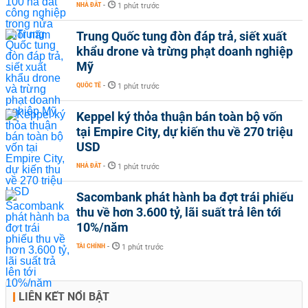
NHÀ ĐẤT
-
1 phút trước
Trung Quốc tung đòn đáp trả, siết xuất
khẩu drone và trừng phạt doanh nghiệp
Mỹ
QUỐC TẾ
-
1 phút trước
Keppel ký thỏa thuận bán toàn bộ vốn
tại Empire City, dự kiến thu về 270 triệu
USD
NHÀ ĐẤT
-
1 phút trước
Sacombank phát hành ba đợt trái phiếu
thu về hơn 3.600 tỷ, lãi suất trả lên tới
10%/năm
TÀI CHÍNH
-
1 phút trước
LIÊN KẾT NỔI BẬT