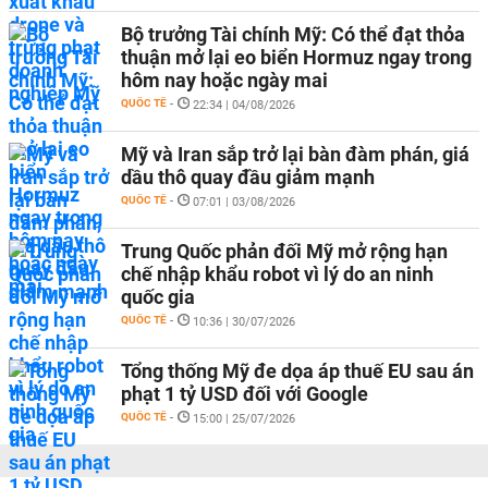
Bộ trưởng Tài chính Mỹ: Có thể đạt thỏa
thuận mở lại eo biển Hormuz ngay trong
hôm nay hoặc ngày mai
QUỐC TẾ
-
22:34 | 04/08/2026
Mỹ và Iran sắp trở lại bàn đàm phán, giá
dầu thô quay đầu giảm mạnh
QUỐC TẾ
-
07:01 | 03/08/2026
Trung Quốc phản đối Mỹ mở rộng hạn
chế nhập khẩu robot vì lý do an ninh
quốc gia
QUỐC TẾ
-
10:36 | 30/07/2026
Tổng thống Mỹ đe dọa áp thuế EU sau án
phạt 1 tỷ USD đối với Google
QUỐC TẾ
-
15:00 | 25/07/2026