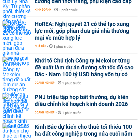
cương đến thời trang, phụ kiện cao cấp
KINH DOANH
-
1 phút trước
HoREA: Nghị quyết 21 có thể tạo xung
lực mới, góp phần đưa giá nhà thương
mại về mức hợp lý
NHÀ ĐẤT
-
1 phút trước
Khởi tố Chủ tịch Công ty Mekolor từng
đề xuất làm dự án đường sắt tốc độ cao
Bắc - Nam 100 tỷ USD bằng vốn tự có
DOANH NGHIỆP
-
1 phút trước
PNJ triệu tập họp bất thường, dự kiến
điều chỉnh kế hoạch kinh doanh 2026
DOANH NGHIỆP
-
1 phút trước
Kinh Bắc dự kiến cho thuê tối thiểu 100
ha đất công nghiệp trong nửa cuối năm