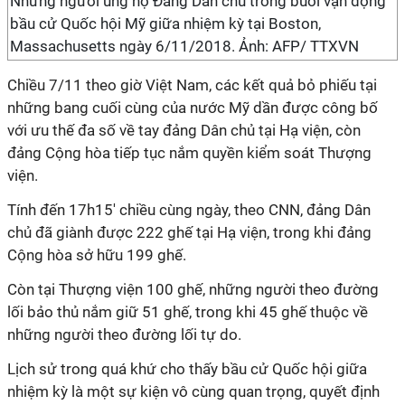
Những người ủng hộ Đảng Dân chủ trong buổi vận động
bầu cử Quốc hội Mỹ giữa nhiệm kỳ tại Boston,
Massachusetts ngày 6/11/2018. Ảnh: AFP/ TTXVN
Chiều 7/11 theo giờ Việt Nam, các kết quả bỏ phiếu tại
những bang cuối cùng của nước Mỹ dần được công bố
với ưu thế đa số về tay đảng Dân chủ tại Hạ viện, còn
đảng Cộng hòa tiếp tục nắm quyền kiểm soát Thượng
viện.
Tính đến 17h15' chiều cùng ngày, theo CNN, đảng Dân
chủ đã giành được 222 ghế tại Hạ viện, trong khi đảng
Cộng hòa sở hữu 199 ghế.
Còn tại Thượng viện 100 ghế, những người theo đường
lối bảo thủ nắm giữ 51 ghế, trong khi 45 ghế thuộc về
những người theo đường lối tự do.
Lịch sử trong quá khứ cho thấy bầu cử Quốc hội giữa
nhiệm kỳ là một sự kiện vô cùng quan trọng, quyết định