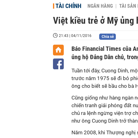
TÀI CHÍNH
NGÂN HÀNG
TÀI SẢN
Việt kiều trẻ ở Mỹ ủng
21:43 | 04/11/2016
Chia sẻ
Báo Financial Times của A
ủng hộ Đảng Dân chủ, trong
Tuần tới đây, Cuong Dinh, m
trước năm 1975 sẽ đi bỏ phi
ông cho biết sẽ bầu cho bà Hi
Cũng giống như hàng ngàn ng
chiến tranh giải phóng đất 
chủ ra lệnh ngừng viện trợ 
như ông Cuong Dinh trở thà
Năm 2008, khi Thượng nghị s