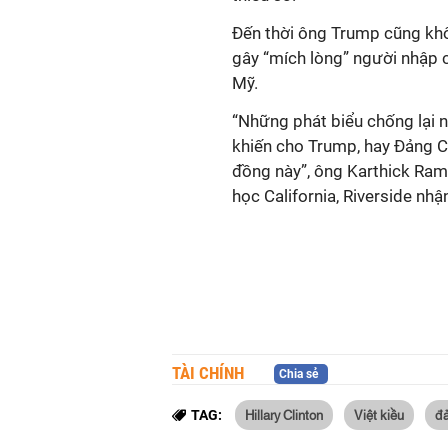
Đến thời ông Trump cũng khô
gây “mích lòng” người nhập c
Mỹ.
“Những phát biểu chống lại n
khiến cho Trump, hay Đảng C
đồng này”, ông Karthick Rama
học California, Riverside nhậ
TÀI CHÍNH
Chia sẻ
Hillary Clinton
Việt kiều
đ
TAG: