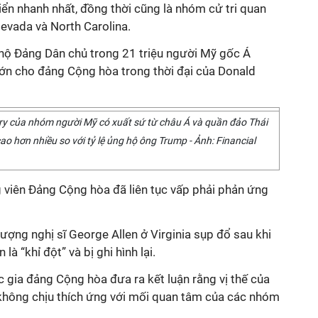
iển nhanh nhất, đồng thời cũng là nhóm cử tri quan
Nevada và North Carolina.
hộ Đảng Dân chủ trong 21 triệu người Mỹ gốc Á
lớn cho đảng Cộng hòa trong thời đại của Donald
llary của nhóm người Mỹ có xuất sứ từ châu Á và quần đảo Thái
 hơn nhiều so với tỷ lệ ủng hộ ông Trump - Ảnh: Financial
viên Đảng Cộng hòa đã liên tục vấp phải phản ứng
ợng nghị sĩ George Allen ở Virginia sụp đổ sau khi
à “khỉ đột” và bị ghi hình lại.
 gia đảng Cộng hòa đưa ra kết luận rằng vị thế của
không chịu thích ứng với mối quan tâm của các nhóm