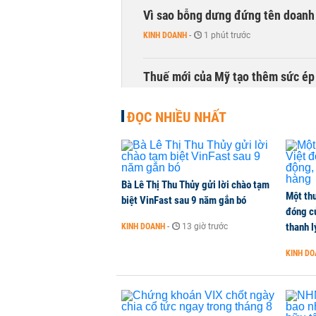
Vì sao bỗng dưng đứng tên doanh
KINH DOANH
-
1 phút trước
Thuế mới của Mỹ tạo thêm sức ép 
HÀNG HÓA
-
1 phút trước
ĐỌC NHIỀU NHẤT
Sau tháng 7 bán ròng hơn 12.000 
đồng
CHỨNG KHOÁN
-
1 phút trước
Bà Lê Thị Thu Thủy gửi lời chào tạm
Một thư
biệt VinFast sau 9 năm gắn bó
đóng c
DatVietVAC lãi sau thuế 135 tỷ đ
thanh l
KINH DOANH
-
13 giờ trước
DOANH NGHIỆP
-
1 phút trước
KINH D
Đề xuất cho dùng game, kịch bản 
TÀI CHÍNH
-
1 phút trước