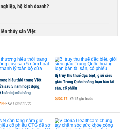
 nghiệp, hộ kinh doanh?
lên thủy sản Việt
tỷ đồng, khối ngoại đảo chiều gom hơn 2.000 tỷ
Bị truy thu thuế đặc biệt, giới siêu
ơng hiệu thời trang Việt
giàu Trung Quốc hoảng loạn bán tài
ửa sau 5 năm hoạt động,
ồng nửa đầu năm, dồn 6 concert vào cuối năm
sản, cổ phiếu
ý toàn bộ cửa hàng
QUỐC TẾ
-
15 giờ trước
OANH
-
1 phút trước
phim để thế chấp, vay vốn ngân hàng