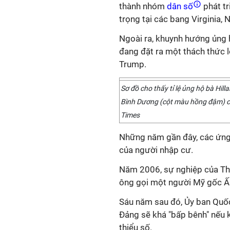
thành nhóm
dân số
phát tr
trọng tại các bang Virginia, 
Ngoài ra, khuynh hướng ủng 
đang đặt ra một thách thức 
Trump.
Sơ đồ cho thấy tỉ lệ ủng hộ bà Hi
Bình Dương (cột màu hồng đậm) cao
Times
Những năm gần đây, các ứng 
của người nhập cư.
Năm 2006, sự nghiệp của Thư
ông gọi một người Mỹ gốc Ấn l
Sáu năm sau đó, Ủy ban Quốc
Đảng sẽ khá "bấp bênh" nếu 
thiểu số.