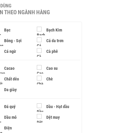
U DÙNG
IN THEO NGÀNH HÀNG
Bạc
Bạch Kim
Bông - Sợi
Cá da trơn
Cá ngừ
Cà phê
Cacao
Cao su
Chất dẻo
Chè
Da giày
Đá quý
Dầu - Hạt dầu
Dầu mỏ
Dệt may
Điện