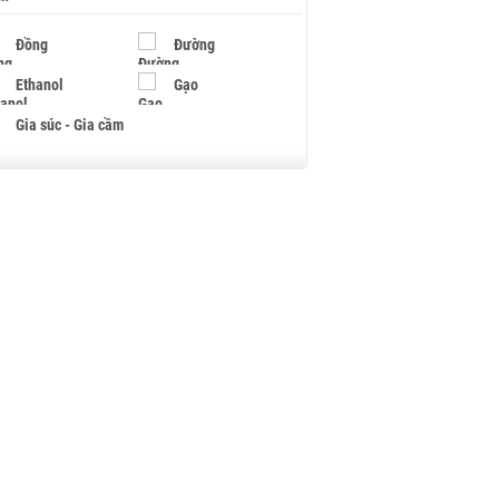
Đồng
Đường
Ethanol
Gạo
Gia súc - Gia cầm
Giấy
Gỗ
Hạt điều
Hồ tiêu - Hạt tiêu
Khí đốt
Kim loại khác
Mắc ca
Muối
Ngũ cốc
Nhựa - Hạt nhựa
Palladium
Phân bón