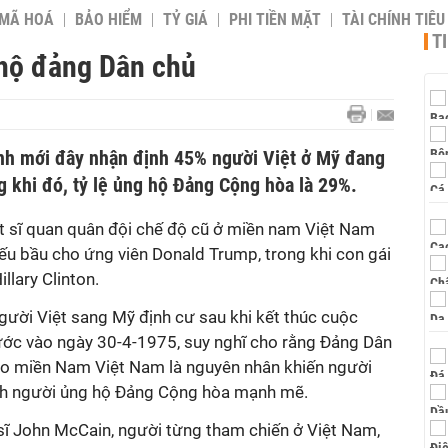
 MÃ HOÁ
BẢO HIỂM
TỶ GIÁ
PHI TIỀN MẶT
TÀI CHÍNH TIÊ
T
 hộ đảng Dân chủ
nh mới đây nhận định 45% người Việt ở Mỹ đang
 khi đó, tỷ lệ ủng hộ Đảng Cộng hòa là 29%.
ột sĩ quan quân đội chế độ cũ ở miền nam Việt Nam
ếu bầu cho ứng viên Donald Trump, trong khi con gái
llary Clinton.
ười Việt sang Mỹ định cư sau khi kết thúc cuộc
nước vào ngày 30-4-1975, suy nghĩ cho rằng Đảng Dân
cho miền Nam Việt Nam là nguyên nhân khiến người
nh người ủng hộ Đảng Cộng hòa mạnh mẽ.
ĩ John McCain, người từng tham chiến ở Việt Nam,