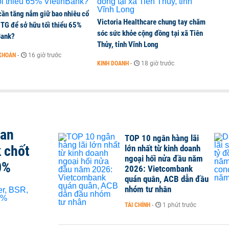
ần tăng nắm giữ bao nhiêu cổ
Victoria Healthcare chung tay chăm
CTG để sở hữu tối thiểu 65%
sóc sức khỏe cộng đồng tại xã Tiên
Bank?
Thủy, tỉnh Vĩnh Long
KHOÁN
-
16 giờ trước
KINH DOANH
-
18 giờ trước
san
TOP 10 ngân hàng lãi
 chốt
lớn nhất từ kinh doanh
ngoại hối nửa đầu năm
0%
2026: Vietcombank
quán quân, ACB dẫn đầu
nhóm tư nhân
TÀI CHÍNH
-
1 phút trước