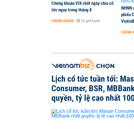
Chứng khoán VIX chốt ngày chia cổ
NHNN c
tức ngay trong tháng 8
phiếu 
Vietin
CHỨNG KHOÁN
-
16 giờ trước
CHỨNG 
Lịch cổ tức tuần tới: Ma
Consumer, BSR, MBBank
quyền, tỷ lệ cao nhất 10