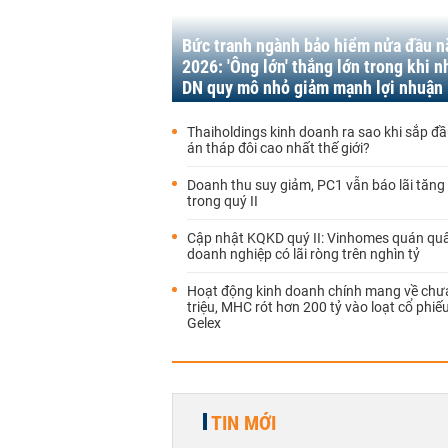
Bức tranh ngành bảo hiểm nửa đầu 
2026: 'Ông lớn' thắng lớn trong khi n
DN quy mô nhỏ giảm mạnh lợi nhuận
Thaiholdings kinh doanh ra sao khi sắp đầ
án tháp đôi cao nhất thế giới?
Doanh thu suy giảm, PC1 vẫn báo lãi tăn
trong quý II
Cập nhật KQKD quý II: Vinhomes quán quâ
doanh nghiệp có lãi ròng trên nghìn tỷ
Hoạt động kinh doanh chính mang về chưa
triệu, MHC rót hơn 200 tỷ vào loạt cổ phiếu
Gelex
TIN MỚI