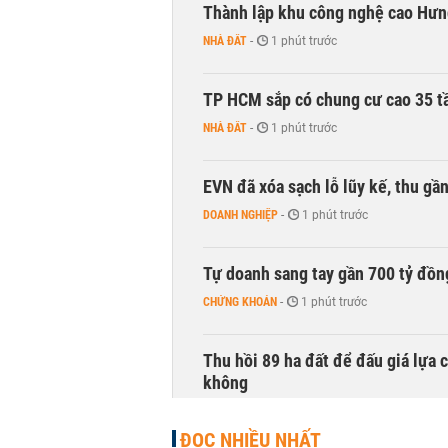
Thành lập khu công nghệ cao Hưn
NHÀ ĐẤT
-
1 phút trước
TP HCM sắp có chung cư cao 35 tầ
NHÀ ĐẤT
-
1 phút trước
EVN đã xóa sạch lỗ lũy kế, thu g
DOANH NGHIỆP
-
1 phút trước
Tự doanh sang tay gần 700 tỷ đồn
CHỨNG KHOÁN
-
1 phút trước
Thu hồi 89 ha đất để đấu giá lựa 
không
NHÀ ĐẤT
-
1 phút trước
ĐỌC NHIỀU NHẤT