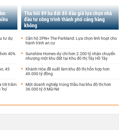
năm
Thu hồi 89 ha đất để đấu giá lựa chọn nhà
hiều
đầu tư công trình thành phố cảng hàng
không
u tư dự
Căn hộ 2PN+ The Parkland: Lựa chọn linh hoạt cho
hành trình an cư
g hơn 40%
Sunshine Homes dự chi hơn 2.200 tỷ nhận chuyển
nhượng một khu đất tại Khu đô thị Tây Hồ Tây
n, 45
Khánh Hòa đề xuất làm khu đô thị hỗn hợp hơn
49.000 tỷ đồng
 tới trăm
Một doanh nghiệp trúng thầu hai khu đô thị hơn
 'họ'
36.000 tỷ ở Mũi Né