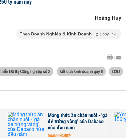
250 tỷ năm nay
Hoàng Huy
Theo
Doanh Nghiệp & Kinh Doanh
Copy link
riển Đô thị Công nghiệp số 2
kết quả kinh doanh quý II
D2D
ủ
Mảng thức ăn chăn nuôi - 'gà
đẻ trứng vàng' của Dabaco
nửa đầu năm
DOANH NGHIỆP
-