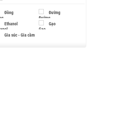
Đồng
Đường
Ethanol
Gạo
Gia súc - Gia cầm
Giấy
Gỗ
Hạt điều
Hồ tiêu - Hạt tiêu
Khí đốt
Kim loại khác
Mắc ca
Muối
Ngũ cốc
Nhựa - Hạt nhựa
Palladium
Phân bón