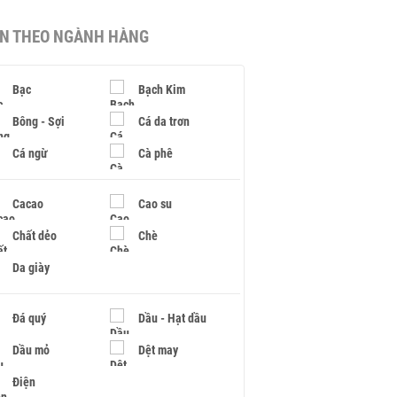
IN THEO NGÀNH HÀNG
Bạc
Bạch Kim
Bông - Sợi
Cá da trơn
Cá ngừ
Cà phê
Cacao
Cao su
Chất dẻo
Chè
Da giày
Đá quý
Dầu - Hạt dầu
Dầu mỏ
Dệt may
Điện