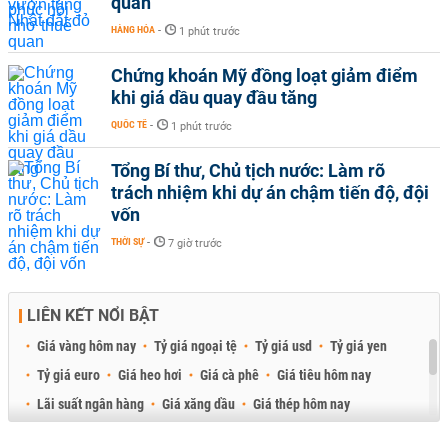
quan
HÀNG HÓA
-
1 phút trước
Chứng khoán Mỹ đồng loạt giảm điểm
khi giá dầu quay đầu tăng
QUỐC TẾ
-
1 phút trước
Tổng Bí thư, Chủ tịch nước: Làm rõ
trách nhiệm khi dự án chậm tiến độ, đội
vốn
THỜI SỰ
-
7 giờ trước
LIÊN KẾT NỔI BẬT
Giá vàng hôm nay
Tỷ giá ngoại tệ
Tỷ giá usd
Tỷ giá yen
Tỷ giá euro
Giá heo hơi
Giá cà phê
Giá tiêu hôm nay
Lãi suất ngân hàng
Giá xăng dầu
Giá thép hôm nay
Giá sầu riêng
Giá thịt heo
Giá gạo
Giá cao su