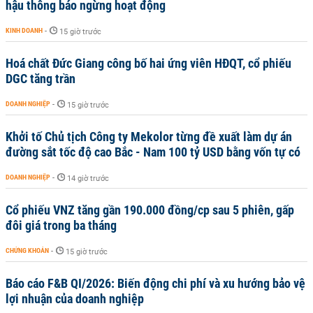
hậu thông báo ngừng hoạt động
KINH DOANH
-
15 giờ trước
Hoá chất Đức Giang công bố hai ứng viên HĐQT, cổ phiếu
DGC tăng trần
DOANH NGHIỆP
-
15 giờ trước
Khởi tố Chủ tịch Công ty Mekolor từng đề xuất làm dự án
đường sắt tốc độ cao Bắc - Nam 100 tỷ USD bằng vốn tự có
DOANH NGHIỆP
-
14 giờ trước
Cổ phiếu VNZ tăng gần 190.000 đồng/cp sau 5 phiên, gấp
đôi giá trong ba tháng
CHỨNG KHOÁN
-
15 giờ trước
Báo cáo F&B QI/2026: Biến động chi phí và xu hướng bảo vệ
lợi nhuận của doanh nghiệp