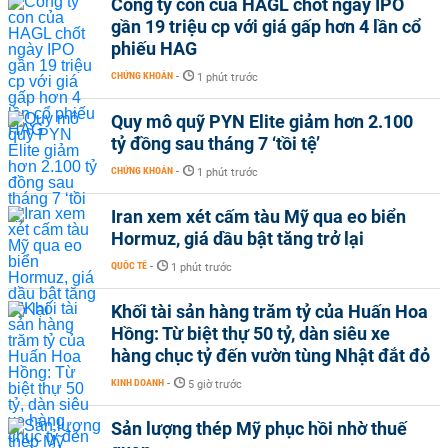
Công ty con của HAGL chốt ngày IPO
gần 19 triệu cp với giá gấp hơn 4 lần cổ
phiếu HAG
CHỨNG KHOÁN
-
1 phút trước
Quy mô quỹ PYN Elite giảm hơn 2.100
tỷ đồng sau tháng 7 ‘tồi tệ’
CHỨNG KHOÁN
-
1 phút trước
Iran xem xét cấm tàu Mỹ qua eo biển
Hormuz, giá dầu bật tăng trở lại
QUỐC TẾ
-
1 phút trước
Khối tài sản hàng trăm tỷ của Huấn Hoa
Hồng: Từ biệt thự 50 tỷ, dàn siêu xe
hàng chục tỷ đến vườn tùng Nhật đắt đỏ
KINH DOANH
-
5 giờ trước
Sản lượng thép Mỹ phục hồi nhờ thuế