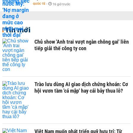
QUỐC TẾ
-
16 giờ trước
Tin mới
Chủ show 'Anh trai vượt ngàn chông gai' liên
tiếp giải thế công ty con
Trào lưu dùng AI giao dịch chứng khoán: Cơ
hội vươn tầm 'cá mập' hay cái bẫy thua lỗ?
Việt Nam muốn phát triển quỹ hưu trí: Từ