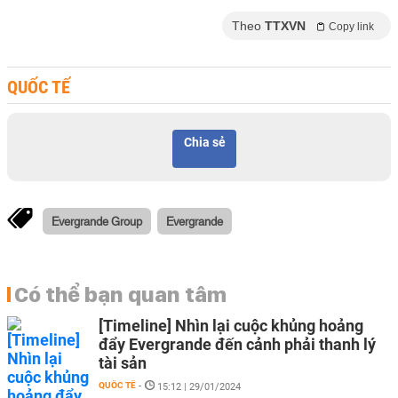
Theo
TTXVN
Copy link
QUỐC TẾ
Chia sẻ
Evergrande Group
Evergrande
Có thể bạn quan tâm
[Timeline] Nhìn lại cuộc khủng hoảng
đẩy Evergrande đến cảnh phải thanh lý
tài sản
QUỐC TẾ
-
15:12 | 29/01/2024