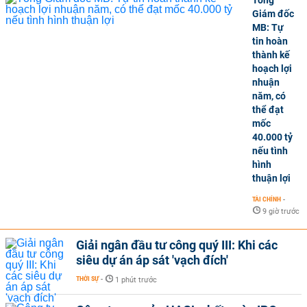
Tổng
Giám đốc
MB: Tự
tin hoàn
thành kế
hoạch lợi
nhuận
năm, có
thể đạt
mốc
40.000 tỷ
nếu tình
hình
thuận lợi
TÀI CHÍNH
-
9 giờ trước
Giải ngân đầu tư công quý III: Khi các
siêu dự án áp sát 'vạch đích'
THỜI SỰ
-
1 phút trước