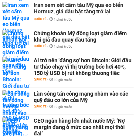
Iran xem xét cấm tàu Mỹ qua eo biển
Hormuz, giá dầu bật tăng trở lại
QUỐC TẾ
-
1 phút trước
Chứng khoán Mỹ đồng loạt giảm điểm
khi giá dầu quay đầu tăng
QUỐC TẾ
-
1 phút trước
AI trở nên 'đáng sợ' hơn Bitcoin: Giới đầu
tư tháo chạy vì thị trường bốc hơi 40%,
150 tỷ USD bị rút không thương tiếc
QUỐC TẾ
-
10 giờ trước
Làn sóng tấn công mạng nhằm vào các
quỹ đầu cơ lớn của Mỹ
QUỐC TẾ
-
12 giờ trước
CEO ngân hàng lớn nhất nước Mỹ: ‘Nợ
margin đang ở mức cao nhất mọi thời
đại’