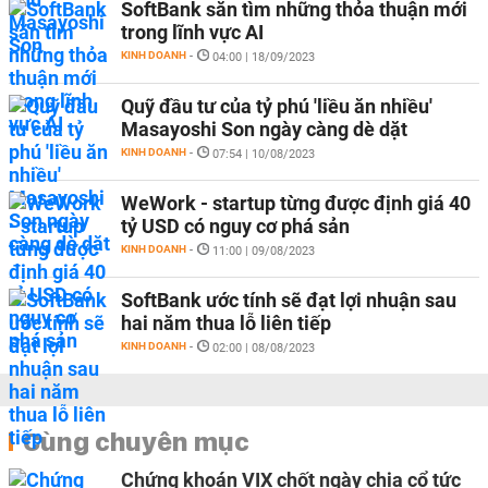
SoftBank săn tìm những thỏa thuận mới
trong lĩnh vực AI
KINH DOANH
-
04:00 | 18/09/2023
Quỹ đầu tư của tỷ phú 'liều ăn nhiều'
Masayoshi Son ngày càng dè dặt
KINH DOANH
-
07:54 | 10/08/2023
WeWork - startup từng được định giá 40
tỷ USD có nguy cơ phá sản
KINH DOANH
-
11:00 | 09/08/2023
SoftBank ước tính sẽ đạt lợi nhuận sau
hai năm thua lỗ liên tiếp
KINH DOANH
-
02:00 | 08/08/2023
Cùng chuyên mục
Chứng khoán VIX chốt ngày chia cổ tức