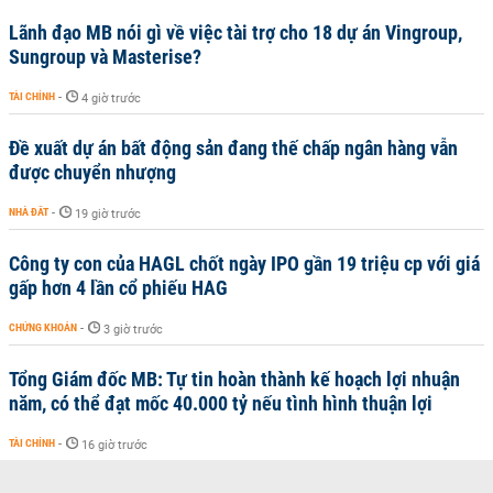
Lãnh đạo MB nói gì về việc tài trợ cho 18 dự án Vingroup,
Sungroup và Masterise?
TÀI CHÍNH
-
4 giờ trước
Đề xuất dự án bất động sản đang thế chấp ngân hàng vẫn
được chuyển nhượng
NHÀ ĐẤT
-
19 giờ trước
Công ty con của HAGL chốt ngày IPO gần 19 triệu cp với giá
gấp hơn 4 lần cổ phiếu HAG
CHỨNG KHOÁN
-
3 giờ trước
Tổng Giám đốc MB: Tự tin hoàn thành kế hoạch lợi nhuận
năm, có thể đạt mốc 40.000 tỷ nếu tình hình thuận lợi
TÀI CHÍNH
-
16 giờ trước