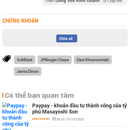
Theo
Dòng Vốn Kinh Doanh
Copy link
CHỨNG KHOÁN
Chia sẻ
SoftBank
JPMorgan Chase
Dara Khosrowshahi
Jamie Dimon
Có thể bạn quan tâm
Paypay - khoản đầu tư thành công của tỷ
phú Masayoshi Son
KINH DOANH
-
08:03 | 07/10/2023