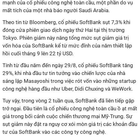
mạnh của cổ phiếu công nghệ toàn cầu, một phần do vụ
mất tích của một nhà báo người Saudi Arabia.
Theo tin từ Bloomberg, cổ phiếu SoftBank sụt 7,3% khi
đóng cửa phiên giao dịch ngày thứ Hai tại thị trường
Tokyo. Phiên giảm này nâng tổng mức sụt giảm giá trị
vốn hóa của SoftBank kể từ mức đỉnh của năm thiết lập
hồi cuối tháng 9 lên 22 tỷ USD.
Tính từ đầu năm đến ngày 29/8, cổ phiếu SoftBank tăng
29%, khi nhà đầu tư tin tưởng vào chiến lược của nhà
sáng lập Masayoshi trong việc rót vốn vào những startup
công nghệ hàng đầu như Uber, Didi Chuxing và WeWork.
Tuy vậy, trong vòng 2 tuần qua, SoftBank đã liên tiếp gặp
trở ngại. Đầu tiên là cổ phiếu công nghệ toàn cầu ồ ạt mất
giá trong bối cảnh cuộc chiến thương mại Mỹ-Trung. Sự
sụt giảm này đặt ra nguy cơ xói mòn giá trị các khoản đầu
tư của SoftBank vào các công ty công nghệ.