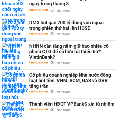
ngay trong tháng 8
CHỨNG KHOÁN
-
1 phút trước
DMX hút gần 700 tỷ đồng vốn ngoại
trong phiên thứ hai lên HOSE
CHỨNG KHOÁN
-
1 phút trước
NHNN cần tăng nắm giữ bao nhiêu cổ
phiếu CTG để sở hữu tối thiểu 65%
VietinBank?
CHỨNG KHOÁN
-
1 phút trước
Cổ phiếu doanh nghiệp Nhà nước đồng
loạt hút tiền, VNM, BCM, GAS và GVR
tăng trần
CHỨNG KHOÁN
-
1 phút trước
Thành viên HĐQT VPBankS xin từ nhiệm
CHỨNG KHOÁN
-
1 phút trước