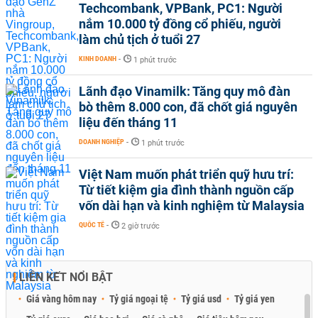
Techcombank, VPBank, PC1: Người
nắm 10.000 tỷ đồng cổ phiếu, người
làm chủ tịch ở tuổi 27
KINH DOANH
-
1 phút trước
Lãnh đạo Vinamilk: Tăng quy mô đàn
bò thêm 8.000 con, đã chốt giá nguyên
liệu đến tháng 11
DOANH NGHIỆP
-
1 phút trước
Việt Nam muốn phát triển quỹ hưu trí:
Từ tiết kiệm gia đình thành nguồn cấp
vốn dài hạn và kinh nghiệm từ Malaysia
QUỐC TẾ
-
2 giờ trước
LIÊN KẾT NỔI BẬT
Giá vàng hôm nay
Tỷ giá ngoại tệ
Tỷ giá usd
Tỷ giá yen