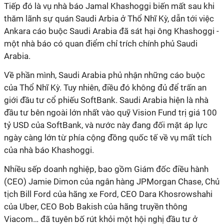
Tiếp đó là vụ nhà báo Jamal Khashoggi biến mất sau khi
thăm lãnh sự quán Saudi Arbia ở Thổ Nhĩ Kỳ, dẫn tới việc
Ankara cáo buộc Saudi Arabia đã sát hại ông Khashoggi -
một nhà báo có quan điểm chỉ trích chính phủ Saudi
Arabia.
Về phần mình, Saudi Arabia phủ nhận những cáo buộc
của Thổ Nhĩ Kỳ. Tuy nhiên, điều đó không đủ để trấn an
giới đầu tư cổ phiếu SoftBank. Saudi Arabia hiện là nhà
đầu tư bên ngoài lớn nhất vào quỹ Vision Fund trị giá 100
tỷ USD của SoftBank, và nước này đang đối mặt áp lực
ngày càng lớn từ phía cộng đồng quốc tế về vụ mất tích
của nhà báo Khashoggi.
Nhiều sếp doanh nghiệp, bao gồm Giám đốc điều hành
(CEO) Jamie Dimon của ngân hàng JPMorgan Chase, Chủ
tịch Bill Ford của hãng xe Ford, CEO Dara Khosrowshahi
của Uber, CEO Bob Bakish của hãng truyền thông
Viacom… đã tuyên bố rút khỏi một hội nghị đầu tư ở