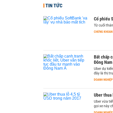
TIN TỨC
Cổ phiếu S
Từ cuối thán
CHỨNG KHOÁN
Bất chấp c
Đông Nam
Uber dự kiế
đây là thị t
DOANH NGHIỆP
Uber thua 
Uber vừa tiế
gọi xe này 
DOANH NGHIỆP