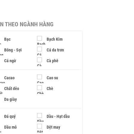
IN THEO NGÀNH HÀNG
Bạc
Bạch Kim
Bông - Sợi
Cá da trơn
Cá ngừ
Cà phê
Cacao
Cao su
Chất dẻo
Chè
Da giày
Đá quý
Dầu - Hạt dầu
Dầu mỏ
Dệt may