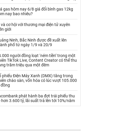
Palladium
Phân bón
á gas hôm nay 6/8 giá đổi bình gas 12kg
Rau - Củ -Quả
Sắt thép
ôm nay bao nhiêu?
Sữa
 và cơ hội với thương mại điện tử xuyên
ên giới
uảng Ninh, Bắc Ninh được đề xuất lên
Than
Thức ăn chăn nuôi
hành phố từ ngày 1/9 và 20/9
Thủy hải sản khác
Tôm
.000 người đồng loạt ‘ném tiền’ trong một
iên TikTok Live, Content Creator có thể thu
Vàng
àng trăm triệu qua một đêm
ổ phiếu Điện Máy Xanh (DMX) tăng trong
VLXD khác
Xăng dầu
iên chào sàn, vốn hóa có lúc vượt 105.000
ỷ đồng
Xi măng - Clynker
acombank phát hành ba đợt trái phiếu thu
 hơn 3.600 tỷ, lãi suất trả lên tới 10%/năm