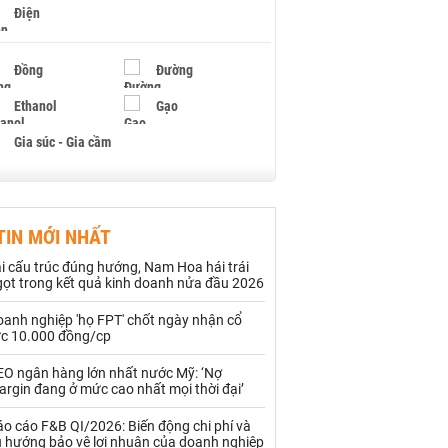
Điện
Đồng
Đường
Ethanol
Gạo
Gia súc - Gia cầm
Giấy
Gỗ
TIN MỚI NHẤT
Hạt điều
Hồ tiêu - Hạt tiêu
i cấu trúc đúng hướng, Nam Hoa hái trái
Khí đốt
gọt trong kết quả kinh doanh nửa đầu 2026
oanh nghiệp 'họ FPT' chốt ngày nhận cổ
Kim loại khác
Mắc ca
ức 10.000 đồng/cp
Muối
Ngũ cốc
EO ngân hàng lớn nhất nước Mỹ: ‘Nợ
rgin đang ở mức cao nhất mọi thời đại’
Nhựa - Hạt nhựa
o cáo F&B QI/2026: Biến động chi phí và
u hướng bảo vệ lợi nhuận của doanh nghiệp