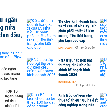
ều ngân
'Đế chế’ kinh doanh hàng
ng nửa
xa xỉ của Lý Nhã Kỳ: Từ
phân phối, thiết kế kim
dẫn đầu,
cương đến thời trang,
phụ kiện cao cấp
KINH DOANH
-
1 phút trước
PNJ triệu tập họp bất
thường, dự kiến điều
ụ các ngân
chỉnh kế hoạch kinh
m trước mang
doanh 2026
ng lực tăng
DOANH NGHIỆP
-
1 phút trước
TOP 10
Kinh Bắc dự kiến cho
ngân hàng
thuê tối thiểu 100 ha đất
có thu
công nghiệp trong nửa
nhập lãi