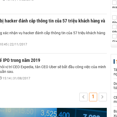
bị hacker đánh cắp thông tin của 57 triệu khách hàng và
ng xác nhận vụ hacker đánh cắp thông tin của 57 triệu khách hàng
10:45 | 22/11/2017
hể IPO trong năm 2019
khỏi vị trí CEO Expedia, tân CEO Uber sẽ bắt đầu công việc của mình
Tá
tuần sau.
n
15:14 | 31/08/2017
D
t
1
C
ma
Bá
x