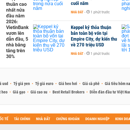
cuối năm
thuần cao
nhất nửa
NHÀ ĐẤT
-
1 phút trước
đầu năm
2026:
Keppel ký thỏa thuận
VietinBank
bán toàn bộ vốn tại
vươn lên
Empire City, dự kiến thu
dẫn đầu, 5
về 270 triệu USD
nhà băng
tăng trên
NHÀ ĐẤT
-
1 phút trước
30%
á usd
Tỷ giá yen
Tỷ giá euro
Giá heo hơi
Giá cà phê
Giá tiêu hôm n
t heo
Giá gạo
Giá cao su
Best Retail Brokers
Diễn đàn đầu tư Việt N
ỐC TẾ
TÀI CHÍNH
NHÀ ĐẤT
CHỨNG KHOÁN
DOANH NGHIỆP
KINH DO