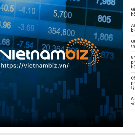
Gi
h
AI
bi
Q
t
84
ph
h
C
ph
t
S
về