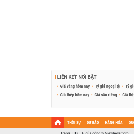
LIÊN KẾT NỔI BẬT
Giá vàng hôm nay
Tỷ giá ngoại tệ
Tỷ gi
Giá thép hôm nay
Giá sầu riêng
Giá thị
THỜI SỰ
DỰ BÁO
HÀNG HÓA
QU
Trang TTĐTTH của công ty VietNewsCorp