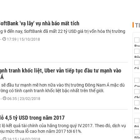
oftBank 'vạ lây' vụ nhà báo mất tích
T
g 9 đến nay, SoftBank đã mất 22 tỷ USD giá trị vốn hóa thị trường
-
17:59 | 15/10/2018
ạnh tranh khốc liệt, Uber vẫn tiếp tục đầu tư mạnh vào
 Á
n sẽ đầu tư mạnh mẽ hơn nữa vào thị trường Đông Nam Á mặc dù
rường có tính cạnh tranh khốc liệt bậc nhất trên thế giới.
-
06:35 | 23/02/2018
lỗ 4,5 tỷ USD trong năm 2017
t lộ kết quả tài chính của hãng trong quý IV.2017. Theo đó, dịch vụ
chịu mức thua lỗ cao hơn năm 2017 tới 61%.
-
16:15 | 14/02/2018