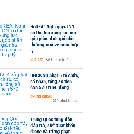
HoREA: Nghị quyết 21
có thể tạo xung lực mới,
góp phần đưa giá nhà
thương mại về mức hợp
lý
NHÀ ĐẤT
-
1 phút trước
UBCK xử phạt 5 tổ chức,
cá nhân, tổng số tiền
hơn 570 triệu đồng
CHỨNG KHOÁN
-
1 phút trước
Trung Quốc tung đòn
đáp trả, siết xuất khẩu
drone và trừng phạt