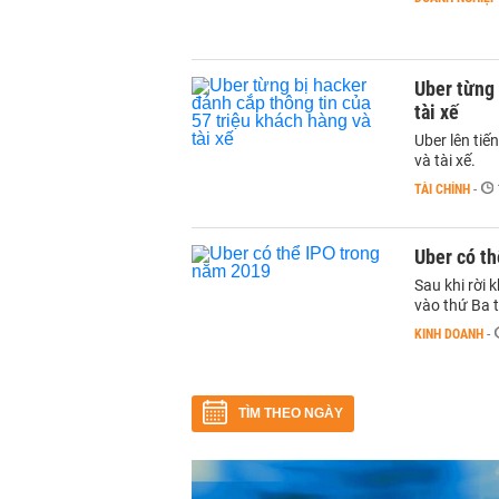
Uber từng 
tài xế
Uber lên tiế
và tài xế.
TÀI CHÍNH
-
Uber có t
Sau khi rời 
vào thứ Ba 
KINH DOANH
-
TÌM THEO NGÀY