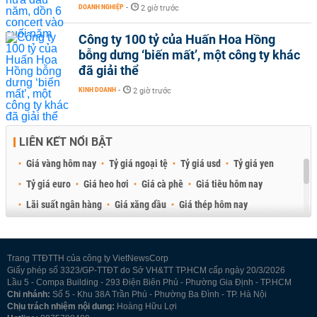
DOANH NGHIỆP
-
2 giờ trước
Công ty 100 tỷ của Huấn Hoa Hồng
bỗng dưng ‘biến mất’, một công ty khác
đã giải thể
KINH DOANH
-
2 giờ trước
LIÊN KẾT NỔI BẬT
Giá vàng hôm nay
Tỷ giá ngoại tệ
Tỷ giá usd
Tỷ giá yen
Tỷ giá euro
Giá heo hơi
Giá cà phê
Giá tiêu hôm nay
Lãi suất ngân hàng
Giá xăng dầu
Giá thép hôm nay
Giá sầu riêng
Giá thịt heo
Giá gạo
Giá cao su
Best Retail Brokers
Diễn đàn đầu tư Việt Nam 2026
Trang TTĐTTH của công ty VietNewsCorp
Giấy phép số 3323/GP-TTĐT do Sở VH&TT TP.HCM cấp ngày 20/3/2026
Lầu 5 - Compa Building - 293 Điện Biên Phủ - Phường Gia Định - TP.HCM
Chi nhánh:
Số 5 - Khu 38A Trần Phú - Phường Ba Đình - TP. Hà Nội
Chịu trách nhiệm nội dung:
Hoàng Hữu Lợi