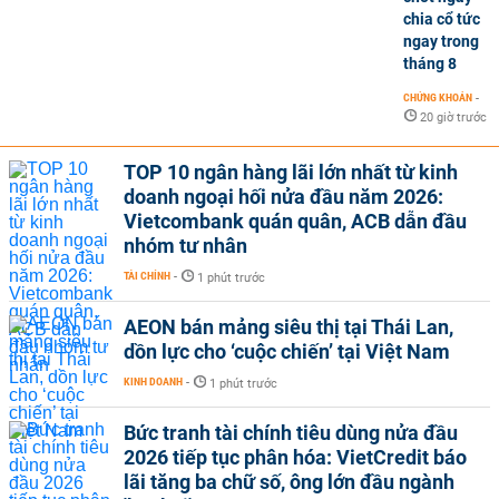
chia cổ tức
ngay trong
tháng 8
CHỨNG KHOÁN
-
20 giờ trước
TOP 10 ngân hàng lãi lớn nhất từ kinh
doanh ngoại hối nửa đầu năm 2026:
Vietcombank quán quân, ACB dẫn đầu
nhóm tư nhân
TÀI CHÍNH
-
1 phút trước
AEON bán mảng siêu thị tại Thái Lan,
dồn lực cho ‘cuộc chiến’ tại Việt Nam
KINH DOANH
-
1 phút trước
Bức tranh tài chính tiêu dùng nửa đầu
2026 tiếp tục phân hóa: VietCredit báo
lãi tăng ba chữ số, ông lớn đầu ngành