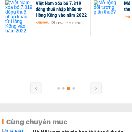
Việt Nam xóa bỏ 7.819
Mở 
dòng thuế nhập khẩu từ
thu
Hồng Kông vào năm 2022
THỜI 
HÀNG HÓA
-
11:57 | 27/11/2018
Cùng chuyên mục