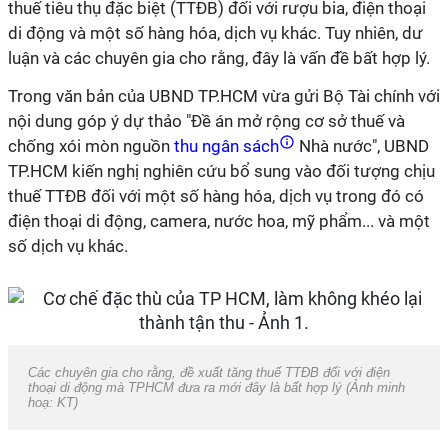
thuế tiêu thụ đặc biệt (TTĐB) đối với rượu bia, điện thoại
di động và một số hàng hóa, dịch vụ khác. Tuy nhiên, dư
luận và các chuyên gia cho rằng, đây là vấn đề bất hợp lý.
Trong văn bản của UBND TP.HCM vừa gửi Bộ Tài chính với
nội dung góp ý dự thảo "Đề án mở rộng cơ sở thuế và
chống xói mòn nguồn
thu ngân sách
Nhà nước", UBND
TP.HCM kiến nghị nghiên cứu bổ sung vào đối tượng chịu
thuế TTĐB đối với một số hàng hóa, dịch vụ trong đó có
điện thoại di động, camera, nước hoa, mỹ phẩm... và một
số dịch vụ khác.
Các chuyên gia cho rằng, đề xuất tăng thuế TTĐB đối với điện
thoại di động mà TPHCM đưa ra mới đây là bất hợp lý (Ảnh minh
hoạ: KT)