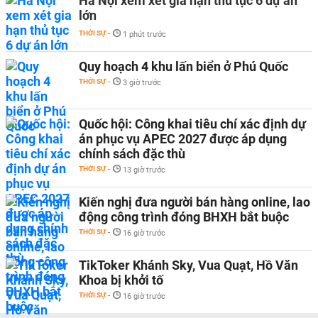
Hà Nội xem xét gia hạn thủ tục 6 dự án
lớn
THỜI SỰ
-
1 phút trước
Quy hoạch 4 khu lấn biển ở Phú Quốc
THỜI SỰ
-
3 giờ trước
Quốc hội: Công khai tiêu chí xác định dự
án phục vụ APEC 2027 được áp dụng
chính sách đặc thù
THỜI SỰ
-
13 giờ trước
Kiến nghị đưa người bán hàng online, lao
động công trình đóng BHXH bắt buộc
THỜI SỰ
-
16 giờ trước
TikToker Khánh Sky, Vua Quạt, Hồ Văn
Khoa bị khởi tố
THỜI SỰ
-
16 giờ trước