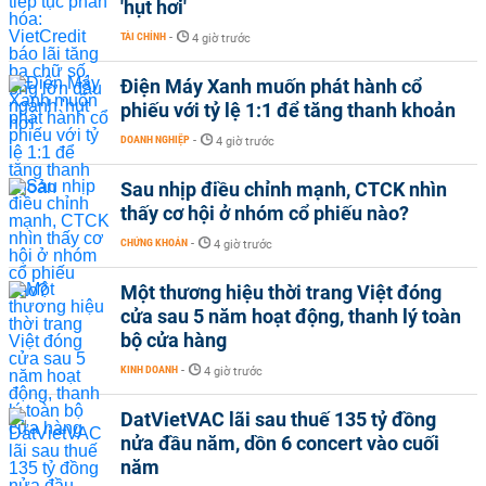
'hụt hơi'
TÀI CHÍNH
-
4 giờ trước
Điện Máy Xanh muốn phát hành cổ
phiếu với tỷ lệ 1:1 để tăng thanh khoản
DOANH NGHIỆP
-
4 giờ trước
Sau nhịp điều chỉnh mạnh, CTCK nhìn
thấy cơ hội ở nhóm cổ phiếu nào?
CHỨNG KHOÁN
-
4 giờ trước
Một thương hiệu thời trang Việt đóng
cửa sau 5 năm hoạt động, thanh lý toàn
bộ cửa hàng
KINH DOANH
-
4 giờ trước
DatVietVAC lãi sau thuế 135 tỷ đồng
nửa đầu năm, dồn 6 concert vào cuối
năm