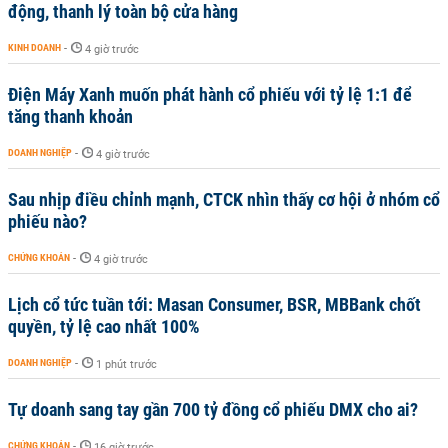
động, thanh lý toàn bộ cửa hàng
KINH DOANH
-
4 giờ trước
Điện Máy Xanh muốn phát hành cổ phiếu với tỷ lệ 1:1 để
tăng thanh khoản
DOANH NGHIỆP
-
4 giờ trước
Sau nhịp điều chỉnh mạnh, CTCK nhìn thấy cơ hội ở nhóm cổ
phiếu nào?
CHỨNG KHOÁN
-
4 giờ trước
Lịch cổ tức tuần tới: Masan Consumer, BSR, MBBank chốt
quyền, tỷ lệ cao nhất 100%
DOANH NGHIỆP
-
1 phút trước
Tự doanh sang tay gần 700 tỷ đồng cổ phiếu DMX cho ai?
CHỨNG KHOÁN
-
16 giờ trước