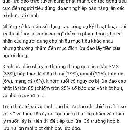
qua, lừa đảo trực tuyến bùng phát mạnh, có tác động tiêu
cực đến người tiêu dùng, doanh nghiệp bán hàng lẫn các
tổ chức tài chính.
Những kẻ lừa đảo sử dụng các công cụ kỹ thuật hoặc phi
kỹ thuật “social engineering” để xâm phạm thông tin cá
nhân của người dùng cho nhiều mục tiêu khác nhau
nhưng thường nhắm đến mục đích lừa đảo lấy tiền của
người dùng.
Kênh lừa đảo chủ yếu thường thông qua tin nhắn SMS
(33%), tiếp theo là điện thoại (29%), email (22%), Internet
(6%), mạng xã (6%). Nhóm tuổi có nguy cơ bị lừa đảo cao
nhất là trên 65 (chiếm trên 25% số báo cáo và thiệt hại),
và nhóm 55-64 tuổi.
Trên thực tế, số vụ trình báo bị lừa đảo chỉ chiếm rất ít so
với số vụ thực tế xảy ra. Tội phạm thường nhắm vào tâm
lý muốn lấy lại tiền thì để tiếp tục lừa. Có trường hợp bị
lừa 40 lần mới biết dính bẫy lừa đảo.