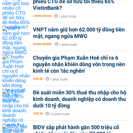
phiếu CTG để sở hữu tối thiểu 65%
VietinBank?
CHỨNG KHOÁN
-
1 phút trước
VNPT nắm giữ hơn 62.000 tỷ đồng tiền
mặt, ngang ngửa MWG
DOANH NGHIỆP
-
1 phút trước
Chuyên gia Phạm Xuân Hoè chỉ ra 6
nguyên nhân khiến dòng vốn trong nền
kinh tế còn 'tắc nghẽn'
THỜI SỰ
-
1 phút trước
Đề xuất miễn 30% thuế thu nhập cho hộ
kinh doanh, doanh nghiệp có doanh thu
dưới 10 tỷ đồng
THỜI SỰ
-
12 phút trước
BIDV sắp phát hành gần 500 triệu cổ