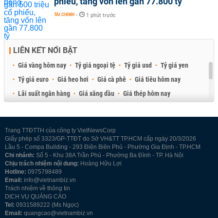
phiếu, tăng vốn lên gần 77.800 tỷ
TÀI CHÍNH
-
1 phút trước
LIÊN KẾT NỔI BẬT
Giá vàng hôm nay
Tỷ giá ngoại tệ
Tỷ giá usd
Tỷ giá yen
Tỷ giá euro
Giá heo hơi
Giá cà phê
Giá tiêu hôm nay
Lãi suất ngân hàng
Giá xăng dầu
Giá thép hôm nay
Giá sầu riêng
Giá thịt heo
Giá gạo
Giá cao su
Best Retail Brokers
Diễn đàn đầu tư Việt Nam 2026
Trang TTĐTTH của công ty VietNewsCorp
Giấy phép số 3323/GP-TTĐT do Sở VH&TT TP.HCM cấp ngày 20/3/2026
Lầu 5 - Compa Building - 293 Điện Biên Phủ - Phường Gia Định - TP.HCM
Chi nhánh:
Số 5 - Khu 38A Trần Phú - Phường Ba Đình - TP. Hà Nội
Chịu trách nhiệm nội dung:
Hoàng Hữu Lợi
Hotline:
0975798489
Email:
info@vietnambiz.vn
Trách nhiệm về thông tin
DỊCH VỤ QUẢNG CÁO
Tel:
0931589222 (Ms Ngọc)
Email:
quangcao@vietnambiz.vn