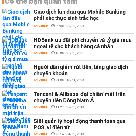
Có thể bạn quan tâm
Giao dịch lần đầu qua Mobile Banking
phải xác thực sinh trắc học
TÀI CHÍNH
-
09:00 | 22/12/2023
HDBank ưu đãi phí chuyển và tỷ giá mua
ngoại tệ cho khách hàng cá nhân
TÀI CHÍNH
-
10:00 | 25/03/2021
Người dân giảm rút tiền, tăng giao dịch
chuyển khoản
TÀI CHÍNH
-
21:00 | 18/11/2020
Tencent & Alibaba 'đại chiến' mặt trận
chuyển tiền Đông Nam Á
TÀI CHÍNH
-
11:27 | 27/09/2018
Siết quản lý hoạt động thanh toán qua
POS, ví điện tử
TÀI CHÍNH
-
20:14 | 04/09/2018