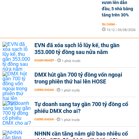
vươn lên dẫn
đầu, 5 nhà băng
tăng trên 30%
TÀI CHÍNH
-
15:12 | 05/08/2026
EVN đã xóa sạch lỗ lũy kế, thu gần
353.000 tỷ đồng sau nửa năm
DOANH NGHIỆP
-
1 phút trước
DMX hút gần 700 tỷ đồng vốn ngoại
trong phiên thứ hai lên HOSE
CHỨNG KHOÁN
-
1 phút trước
Tự doanh sang tay gần 700 tỷ đồng cổ
phiếu DMX cho ai?
CHỨNG KHOÁN
-
1 phút trước
NHNN cần tăng nắm giữ bao nhiêu cổ