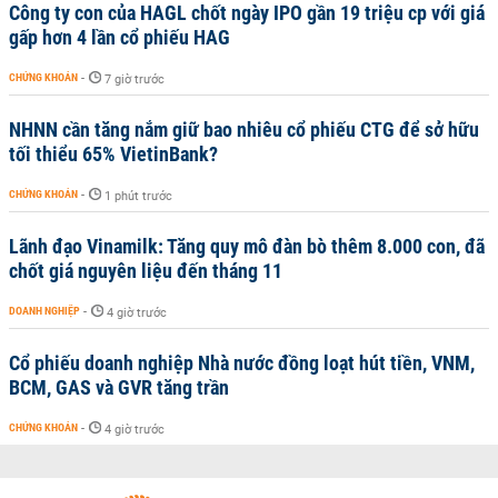
Công ty con của HAGL chốt ngày IPO gần 19 triệu cp với giá
gấp hơn 4 lần cổ phiếu HAG
CHỨNG KHOÁN
-
7 giờ trước
NHNN cần tăng nắm giữ bao nhiêu cổ phiếu CTG để sở hữu
tối thiểu 65% VietinBank?
CHỨNG KHOÁN
-
1 phút trước
Lãnh đạo Vinamilk: Tăng quy mô đàn bò thêm 8.000 con, đã
chốt giá nguyên liệu đến tháng 11
DOANH NGHIỆP
-
4 giờ trước
Cổ phiếu doanh nghiệp Nhà nước đồng loạt hút tiền, VNM,
BCM, GAS và GVR tăng trần
CHỨNG KHOÁN
-
4 giờ trước