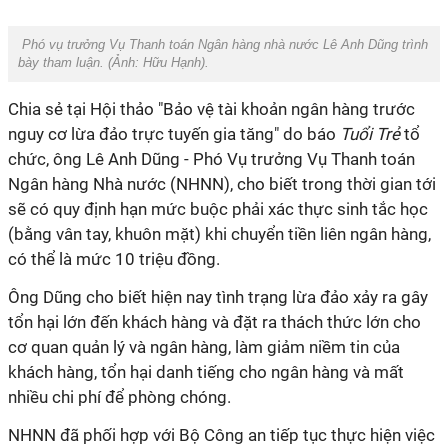
Phó vụ trưởng Vụ Thanh toán Ngân hàng nhà nước Lê Anh Dũng trình
bày tham luận. (Ảnh:
Hữu Hạnh
).
Chia sẻ tại Hội thảo "Bảo vệ tài khoản ngân hàng trước
nguy cơ lừa đảo trực tuyến gia tăng" do báo
Tuổi Trẻ
tổ
chức, ông Lê Anh Dũng - Phó Vụ trưởng Vụ Thanh toán
Ngân hàng Nhà nước (NHNN), cho biết trong thời gian tới
sẽ có quy định hạn mức buộc phải xác thực sinh tắc học
(bằng vân tay, khuôn mặt) khi chuyển tiền liên ngân hàng,
có thể là mức 10 triệu đồng.
Ông Dũng cho biết hiện nay tình trạng lừa đảo xảy ra gây
tổn hại lớn đến khách hàng và đặt ra thách thức lớn cho
cơ quan quản lý và ngân hàng, làm giảm niềm tin của
khách hàng, tổn hại danh tiếng cho ngân hàng và mất
nhiều chi phí để phòng chóng.
NHNN đã phối hợp với Bộ Công an tiếp tục thực hiện việc