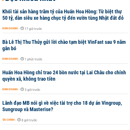
Khối tài sản hàng trăm tỷ của Huấn Hoa Hồng: Từ biệt thự
50 tỷ, dàn siêu xe hàng chục tỷ đến vườn tùng Nhật đắt đỏ
KINH DOANH
-
17 giờ trước
Bà Lê Thị Thu Thủy gửi lời chào tạm biệt VinFast sau 9 năm
gắn bó
KINH DOANH
-
1 phút trước
Huấn Hoa Hồng chỉ trao 24 bồn nước tại Lai Châu cho chính
quyền xã, không trao tiền
KINH DOANH
-
3 giờ trước
Lãnh đạo MB nói gì về việc tài trợ cho 18 dự án Vingroup,
Sungroup và Masterise?
TÀI CHÍNH
-
8 giờ trước