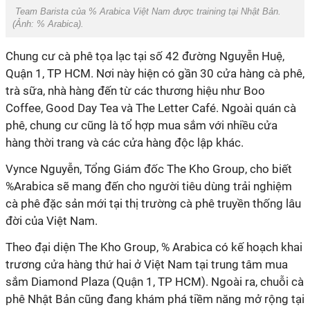
Team Barista của % Arabica Việt Nam được training tại Nhật Bản.
(Ảnh:
% Arabica
).
Chung cư cà phê tọa lạc tại số 42 đường Nguyễn Huệ,
Quận 1, TP HCM. Nơi này hiện có gần 30 cửa hàng cà phê,
trà sữa, nhà hàng đến từ các thương hiệu như Boo
Coffee, Good Day Tea và The Letter Café. Ngoài quán cà
phê, chung cư cũng là tổ hợp mua sắm với nhiều cửa
hàng thời trang và các cửa hàng độc lập khác.
Vynce Nguyễn, Tổng Giám đốc The Kho Group, cho biết
%Arabica sẽ mang đến cho người tiêu dùng trải nghiệm
cà phê đặc sản mới tại thị trường cà phê truyền thống lâu
đời của Việt Nam.
Theo đại diện The Kho Group, % Arabica có kế hoạch khai
trương cửa hàng thứ hai ở Việt Nam tại trung tâm mua
sắm Diamond Plaza (Quận 1, TP HCM). Ngoài ra, chuỗi cà
phê Nhật Bản cũng đang khám phá tiềm năng mở rộng tại