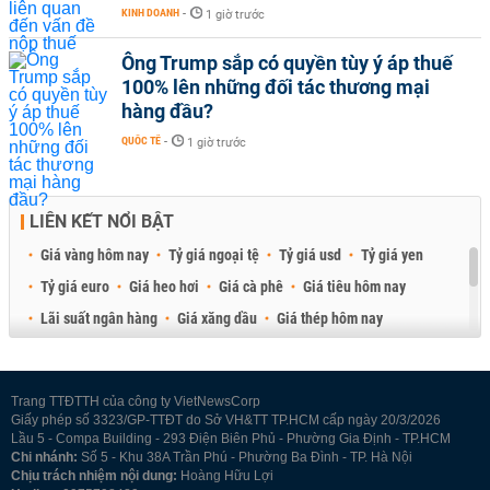
KINH DOANH
-
1 giờ trước
Ông Trump sắp có quyền tùy ý áp thuế
100% lên những đối tác thương mại
hàng đầu?
QUỐC TẾ
-
1 giờ trước
LIÊN KẾT NỔI BẬT
Giá vàng hôm nay
Tỷ giá ngoại tệ
Tỷ giá usd
Tỷ giá yen
Tỷ giá euro
Giá heo hơi
Giá cà phê
Giá tiêu hôm nay
Lãi suất ngân hàng
Giá xăng dầu
Giá thép hôm nay
Giá sầu riêng
Giá thịt heo
Giá gạo
Giá cao su
Best Retail Brokers
Diễn đàn đầu tư Việt Nam 2026
Trang TTĐTTH của công ty VietNewsCorp
Giấy phép số 3323/GP-TTĐT do Sở VH&TT TP.HCM cấp ngày 20/3/2026
Lầu 5 - Compa Building - 293 Điện Biên Phủ - Phường Gia Định - TP.HCM
Chi nhánh:
Số 5 - Khu 38A Trần Phú - Phường Ba Đình - TP. Hà Nội
Chịu trách nhiệm nội dung:
Hoàng Hữu Lợi