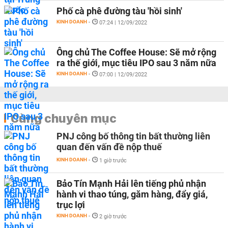
Phố cà phê đường tàu 'hồi sinh'
KINH DOANH
-
07:24 | 12/09/2022
Ông chủ The Coffee House: Sẽ mở rộng
ra thế giới, mục tiêu IPO sau 3 năm nữa
KINH DOANH
-
07:00 | 12/09/2022
Cùng chuyên mục
PNJ công bố thông tin bất thường liên
quan đến vấn đề nộp thuế
KINH DOANH
-
1 giờ trước
Bảo Tín Mạnh Hải lên tiếng phủ nhận
hành vi thao túng, găm hàng, đẩy giá,
trục lợi
KINH DOANH
-
2 giờ trước