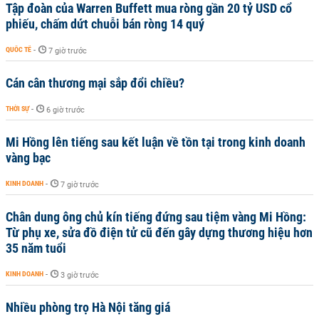
Tập đoàn của Warren Buffett mua ròng gần 20 tỷ USD cổ
phiếu, chấm dứt chuỗi bán ròng 14 quý
QUỐC TẾ
-
7 giờ trước
Cán cân thương mại sắp đổi chiều?
THỜI SỰ
-
6 giờ trước
Mi Hồng lên tiếng sau kết luận về tồn tại trong kinh doanh
vàng bạc
KINH DOANH
-
7 giờ trước
Chân dung ông chủ kín tiếng đứng sau tiệm vàng Mi Hồng:
Từ phụ xe, sửa đồ điện tử cũ đến gây dựng thương hiệu hơn
35 năm tuổi
KINH DOANH
-
3 giờ trước
Nhiều phòng trọ Hà Nội tăng giá