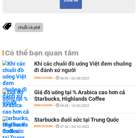
Chia sẻ
chuỗi cà phê
Có thể bạn quan tâm
Khi các chuỗi đồ uống Việt đem chuông
đi đánh xứ người
KINH DOANH
-
06:00 | 02/08/2023
Giá đồ uống tại % Arabica cao hơn cả
Starbucks, Highlands Coffee
KINH DOANH
-
09:05 | 15/02/2023
Starbucks đuối sức tại Trung Quốc
KINH DOANH
-
07:30 | 24/10/2022