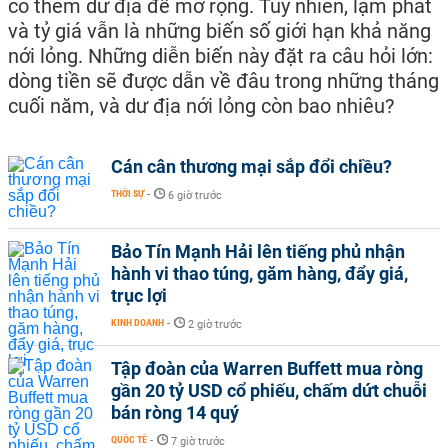
có thêm dư địa để mở rộng. Tuy nhiên, lạm phát
và tỷ giá vẫn là những biến số giới hạn khả năng
nới lỏng. Những diễn biến này đặt ra câu hỏi lớn:
dòng tiền sẽ được dẫn về đâu trong những tháng
cuối năm, và dư địa nới lỏng còn bao nhiêu?
Cán cân thương mại sắp đổi chiều?
THỜI SỰ
-
6 giờ trước
Bảo Tín Mạnh Hải lên tiếng phủ nhận
hành vi thao túng, găm hàng, đẩy giá,
trục lợi
KINH DOANH
-
2 giờ trước
Tập đoàn của Warren Buffett mua ròng
gần 20 tỷ USD cổ phiếu, chấm dứt chuỗi
bán ròng 14 quý
QUỐC TẾ
-
7 giờ trước