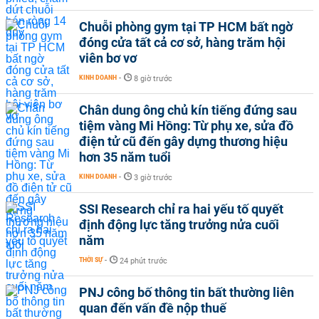
Chuỗi phòng gym tại TP HCM bất ngờ
đóng cửa tất cả cơ sở, hàng trăm hội
viên bơ vơ
KINH DOANH
-
8 giờ trước
Chân dung ông chủ kín tiếng đứng sau
tiệm vàng Mi Hồng: Từ phụ xe, sửa đồ
điện tử cũ đến gây dựng thương hiệu
hơn 35 năm tuổi
KINH DOANH
-
3 giờ trước
SSI Research chỉ ra hai yếu tố quyết
định động lực tăng trưởng nửa cuối
năm
THỜI SỰ
-
24 phút trước
PNJ công bố thông tin bất thường liên
quan đến vấn đề nộp thuế