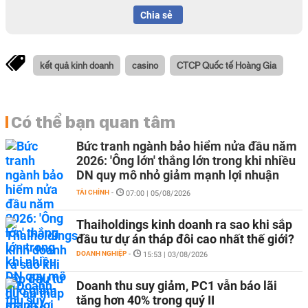
Chia sẻ
kết quả kinh doanh
casino
CTCP Quốc tế Hoàng Gia
Có thể bạn quan tâm
Bức tranh ngành bảo hiểm nửa đầu năm
2026: 'Ông lớn' thắng lớn trong khi nhiều
DN quy mô nhỏ giảm mạnh lợi nhuận
TÀI CHÍNH
-
07:00 | 05/08/2026
Thaiholdings kinh doanh ra sao khi sắp
đầu tư dự án tháp đôi cao nhất thế giới?
DOANH NGHIỆP
-
15:53 | 03/08/2026
Doanh thu suy giảm, PC1 vẫn báo lãi
tăng hơn 40% trong quý II