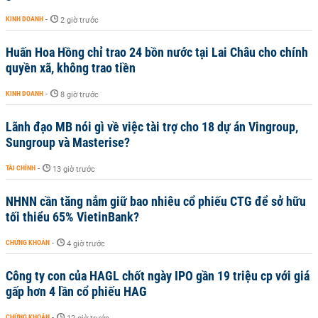
KINH DOANH
-
2 giờ trước
Huấn Hoa Hồng chỉ trao 24 bồn nước tại Lai Châu cho chính
quyền xã, không trao tiền
KINH DOANH
-
8 giờ trước
Lãnh đạo MB nói gì về việc tài trợ cho 18 dự án Vingroup,
Sungroup và Masterise?
TÀI CHÍNH
-
13 giờ trước
NHNN cần tăng nắm giữ bao nhiêu cổ phiếu CTG để sở hữu
tối thiểu 65% VietinBank?
CHỨNG KHOÁN
-
4 giờ trước
Công ty con của HAGL chốt ngày IPO gần 19 triệu cp với giá
gấp hơn 4 lần cổ phiếu HAG
CHỨNG KHOÁN
-