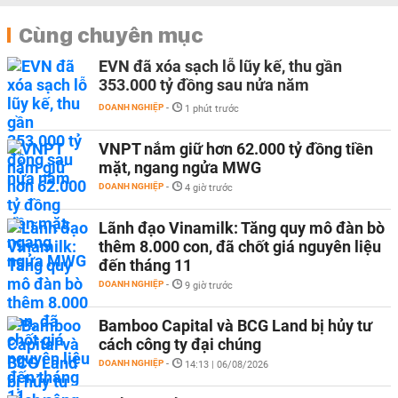
Cùng chuyên mục
EVN đã xóa sạch lỗ lũy kế, thu gần
353.000 tỷ đồng sau nửa năm
DOANH NGHIỆP
-
1 phút trước
VNPT nắm giữ hơn 62.000 tỷ đồng tiền
mặt, ngang ngửa MWG
DOANH NGHIỆP
-
4 giờ trước
Lãnh đạo Vinamilk: Tăng quy mô đàn bò
thêm 8.000 con, đã chốt giá nguyên liệu
đến tháng 11
DOANH NGHIỆP
-
9 giờ trước
Bamboo Capital và BCG Land bị hủy tư
cách công ty đại chúng
DOANH NGHIỆP
-
14:13 | 06/08/2026