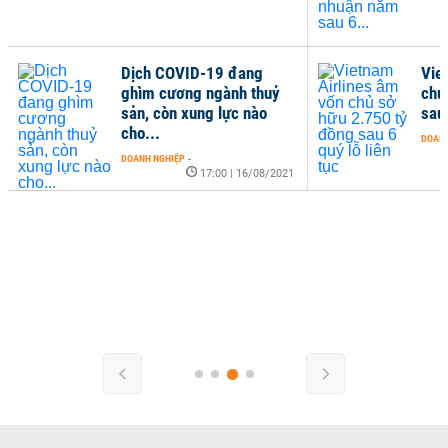
Dịch COVID-19 đang
Vie
ghìm cương ngành thuỷ
chủ
sản, còn xung lực nào
sau 
cho...
DOANH
DOANH NGHIỆP
-
17:00 | 16/08/2021