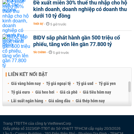
Đề xuất miễn 30% thuế thu nhập cho hộ
kinh doanh, doanh nghiệp có doanh thu
dưới 10 tỷ đồng
THỜI SỰ
-
5 giờ trước
BIDV sắp phát hành gần 500 triệu cổ
phiếu, tăng vốn lên gần 77.800 tỷ
TÀI CHÍNH
-
5 giờ trước
LIÊN KẾT NỔI BẬT
Giá vàng hôm nay
Tỷ giá ngoại tệ
Tỷ giá usd
Tỷ giá yen
Tỷ giá euro
Giá heo hơi
Giá cà phê
Giá tiêu hôm nay
Lãi suất ngân hàng
Giá xăng dầu
Giá thép hôm nay
Giá sầu riêng
Giá thịt heo
Giá gạo
Giá cao su
Best Retail Brokers
Diễn đàn đầu tư Việt Nam 2026
Trang TTĐTTH của công ty VietNewsCorp
Giấy phép số 3323/GP-TTĐT do Sở VH&TT TP.HCM cấp ngày 20/3/2026
Lầu 5 - Compa Building - 293 Điện Biên Phủ - Phường Gia Định - TP.HCM