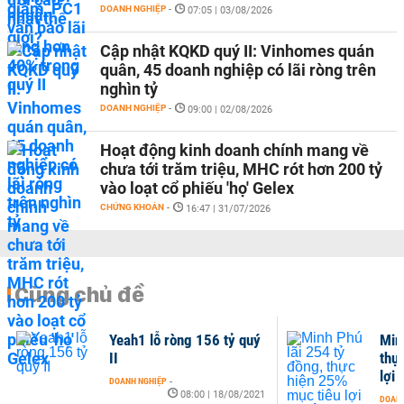
DOANH NGHIỆP
-
07:05 | 03/08/2026
Cập nhật KQKD quý II: Vinhomes quán
quân, 45 doanh nghiệp có lãi ròng trên
nghìn tỷ
DOANH NGHIỆP
-
09:00 | 02/08/2026
Hoạt động kinh doanh chính mang về
chưa tới trăm triệu, MHC rót hơn 200 tỷ
vào loạt cổ phiếu 'họ' Gelex
CHỨNG KHOÁN
-
16:47 | 31/07/2026
Cùng chủ đề
Yeah1 lỗ ròng 156 tỷ quý
Min
II
thự
lợi
DOANH NGHIỆP
-
08:00 | 18/08/2021
DOANH