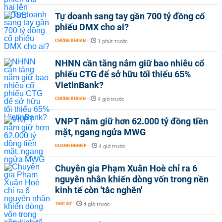
Tự doanh sang tay gần 700 tỷ đồng cổ
phiếu DMX cho ai?
CHỨNG KHOÁN
-
1 phút trước
NHNN cần tăng nắm giữ bao nhiêu cổ
phiếu CTG để sở hữu tối thiểu 65%
VietinBank?
CHỨNG KHOÁN
-
4 giờ trước
VNPT nắm giữ hơn 62.000 tỷ đồng tiền
mặt, ngang ngửa MWG
DOANH NGHIỆP
-
4 giờ trước
Chuyên gia Phạm Xuân Hoè chỉ ra 6
nguyên nhân khiến dòng vốn trong nền
kinh tế còn 'tắc nghẽn'
THỜI SỰ
-
4 giờ trước