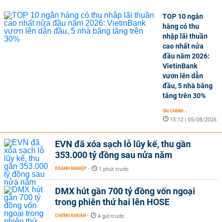
TOP 10 ngân
hàng có thu
nhập lãi thuần
cao nhất nửa
đầu năm 2026:
VietinBank
vươn lên dẫn
đầu, 5 nhà băng
tăng trên 30%
TÀI CHÍNH
-
15:12 | 05/08/2026
EVN đã xóa sạch lỗ lũy kế, thu gần
353.000 tỷ đồng sau nửa năm
DOANH NGHIỆP
-
1 phút trước
DMX hút gần 700 tỷ đồng vốn ngoại
trong phiên thứ hai lên HOSE
CHỨNG KHOÁN
-
4 giờ trước