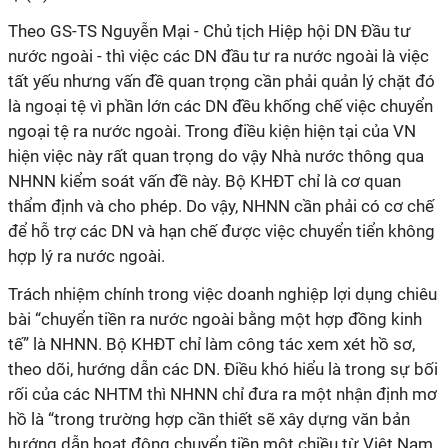
Theo GS-TS Nguyễn Mại - Chủ tịch Hiệp hội DN Đầu tư
nước ngoài - thì việc các DN đầu tư ra nước ngoài là việc
tất yếu nhưng vấn đề quan trọng cần phải quản lý chặt đó
là ngoại tệ vì phần lớn các DN đều khống chế việc chuyển
ngoại tệ ra nước ngoài. Trong điều kiện hiện tại của VN
hiện việc này rất quan trọng do vậy Nhà nước thông qua
NHNN kiểm soát vấn đề này. Bộ KHĐT chỉ là cơ quan
thẩm định và cho phép. Do vậy, NHNN cần phải có cơ chế
để hỗ trợ các DN và hạn chế được việc chuyển tiển không
hợp lý ra nước ngoài.
Trách nhiệm chính trong việc doanh nghiệp lợi dụng chiêu
bài “chuyển tiền ra nước ngoài bằng một hợp đồng kinh
tế” là NHNN. Bộ KHĐT chỉ làm công tác xem xét hồ sơ,
theo dõi, hướng dẫn các DN. Điều khó hiểu là trong sự bối
rối của các NHTM thì NHNN chỉ đưa ra một nhận định mơ
hồ là “trong trường hợp cần thiết sẽ xây dựng văn bản
hướng dẫn hoạt động chuyển tiền một chiều từ Việt Nam