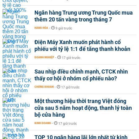
Ngân hàng Trung ương Trung Quốc mua
thêm 20 tấn vàng trong tháng 7
HÀNG HÓA
-
9 giờ trước
Điện Máy Xanh muốn phát hành cổ
phiếu với tỷ lệ 1:1 để tăng thanh khoản
DOANH NGHIỆP
-
17 giờ trước
Sau nhịp điều chỉnh mạnh, CTCK nhìn
thấy cơ hội ở nhóm cổ phiếu nào?
CHỨNG KHOÁN
-
17 giờ trước
Một thương hiệu thời trang Việt đóng
cửa sau 5 năm hoạt động, thanh lý toàn
bộ cửa hàng
KINH DOANH
-
17 giờ trước
TOP 10 ngân hàng lãi lớn nhất từ kinh