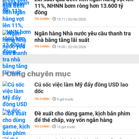
11%, NHNN bơm ròng hơn 13.600 tỷ
đồng
TÀI CHÍNH
-
15:11 | 02/06/2026
Ngân hàng Nhà nước yêu cầu thanh tra
nhà băng tăng lãi suất
TÀI CHÍNH
-
19:00 | 22/05/2026
Cùng chuyên mục
Cú sốc việc làm Mỹ đẩy đồng USD lao
dốc
TÀI CHÍNH
-
9 giờ trước
Đề xuất cho dùng game, kịch bản phim
để thế chấp, vay vốn ngân hàng
TÀI CHÍNH
-
15 giờ trước