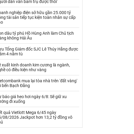
ười dân vẫn bám trụ được thôi'
Palladium
Phân bón
oanh nghiệp điện sở hữu gần 25.000 tỷ
Rau - Củ -Quả
Sắt thép
ng tài sản tiếp tục kiện toàn nhân sự cấp
ao
Sữa
on dâu tỷ phú Hồ Hùng Anh làm Chủ tịch
àng không Hải Âu
Than
Thức ăn chăn nuôi
ựu Tổng Giám đốc SJC Lê Thúy Hằng được
Thủy hải sản khác
Tôm
iảm 4 năm tù
Vàng
 xuất kinh doanh kim cương là ngành,
hề có điều kiện như vàng
VLXD khác
Xăng dầu
etcombank mua lại tòa nhà trên 'đất vàng'
ại bến Bạch Đằng
Xi măng - Clynker
 báo giá heo hơi ngày 6/8: Sẽ giữ xu
ướng đi xuống
t quả Vietlott Mega 6/45 ngày
5/08/2026 Jackpot hơn 13,2 tỷ đồng vô
hủ