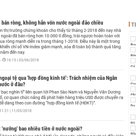
 bán ròng, không hẳn vốn nước ngoài đảo chiều
T
ên thị trường chứng khoán cho thấy từ tháng 2-2018 đến nay nhà
 ngoài đã bán ròng hơn 10.000 tỉ đồng, trái ngược hoàn toàn với
mua ròng mạnh diễn ra trong tháng 1-2018. Điều này là một trong
 khiến chỉ số VN-Index giảm mạnh, xóa đi toàn bộ thành quả tăng
 năm đến nay.
-
16:15 | 03/06/2018
ngoại tệ qua 'hợp đồng kinh tế': Trách nhiệm của Ngân
nước ở đâu?
ờ bạc nghìn tỉ” liên quan tới Phan Sào Nam và Nguyễn Văn Dương
 tố, cơ quan chức năng đã phát hiện hàng triệu USD được chuyển ra
dễ dàng theo con đường “hợp đồng kinh tế (HĐKT)”.
11:21 | 11/05/2018
 'nướng' bao nhiêu tiền ở nước ngoài?