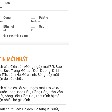
Điện
Đồng
Đường
Ethanol
Gạo
Gia súc - Gia cầm
Giấy
Gỗ
TIN MỚI NHẤT
Hạt điều
Hồ tiêu - Hạt tiêu
ịch cúp điện Lâm Đồng ngày mai 7/8 Bảo
Khí đốt
c, Đức Trọng, Đà Lạt, Đơn Dương, Di Linh,
ạ Tẻh, Lâm Hà, Đức Linh, Sông Lũy mất
iện do sửa chữa
Kim loại khác
Mắc ca
ch cúp điện Cà Mau ngày mai 7/8 và 8/8
Muối
Ngũ cốc
hước Long, Bạc Liêu, Hồng Dân, Trần Văn
ời, Sông Đốc, Đầm Dơi, Thới Bình bị mất
ện nhiều hộ gia đình
Nhựa - Hạt nhựa
an chức Fed: 'Đã đến lúc tăng lãi suất,