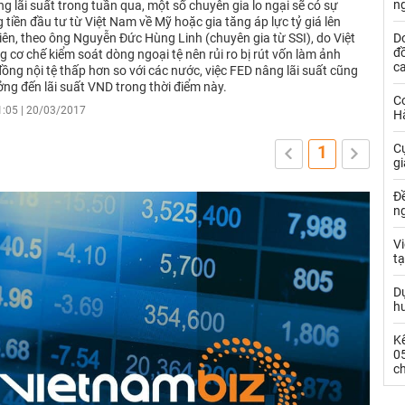
ng
g lãi suất trong tuần qua, một số chuyên gia lo ngại sẽ có sự
tiền đầu tư từ Việt Nam về Mỹ hoặc gia tăng áp lực tỷ giá lên
iên, theo ông Nguyễn Đức Hùng Linh (chuyên gia từ SSI), do Việt
D
đồ
cơ chế kiểm soát dòng ngoại tệ nên rủi ro bị rút vốn làm ảnh
c
ng nội tệ thấp hơn so với các nước, việc FED nâng lãi suất cũng
ởng đến lãi suất VND trong thời điểm này.
C
1:05 | 20/03/2017
H
C
1
g
Đề
ng
Vi
t
Dự
h
Kế
0
c