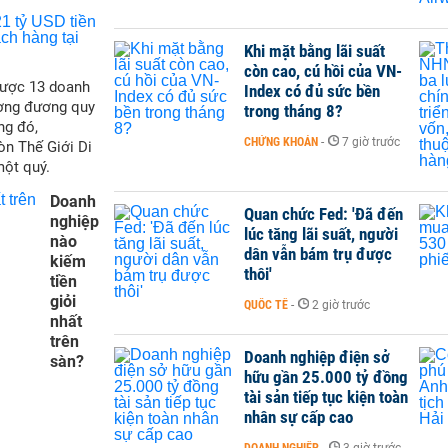
Khi mặt bằng lãi suất
còn cao, cú hồi của VN-
được 13 doanh
Index có đủ sức bền
ương đương quy
trong tháng 8?
ng đó,
CHỨNG KHOÁN
-
7 giờ trước
òn Thế Giới Di
ột quý.
Doanh
Quan chức Fed: 'Đã đến
nghiệp
lúc tăng lãi suất, người
nào
dân vẫn bám trụ được
kiếm
thôi'
tiền
giỏi
QUỐC TẾ
-
2 giờ trước
nhất
trên
Doanh nghiệp điện sở
sàn?
hữu gần 25.000 tỷ đồng
tài sản tiếp tục kiện toàn
nhân sự cấp cao
DOANH NGHIỆP
-
3 giờ trước