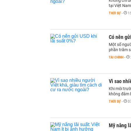
Không chỉ đ
tại Việt Nam
THỜI SỰ
-
1
Có nên gửi
Một số người
phần trăm so
TÀI CHÍNH
-
Vì sao nhi
Khi môi trườ
không đảm b
THỜI SỰ
-
0
Mỹ nâng lã