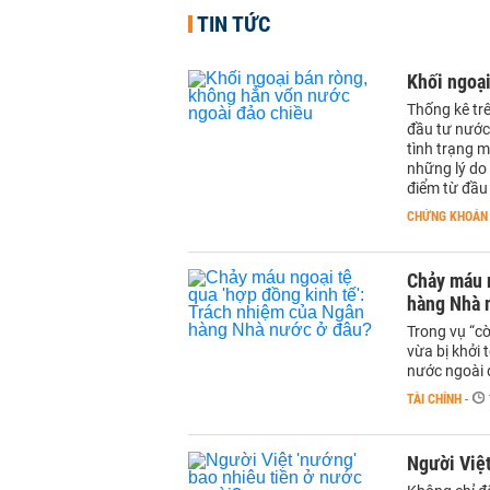
TIN TỨC
Khối ngoại
Thống kê tr
đầu tư nước
tình trạng 
những lý do
điểm từ đầu
CHỨNG KHOÁN
Chảy máu 
hàng Nhà 
Trong vụ “c
vừa bị khởi
nước ngoài 
TÀI CHÍNH
-
Người Việt