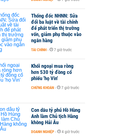
Thống đốc NHNN: Sửa
đổi ba luật về tài chính
để phát triển thị trường
vốn, giảm phụ thuộc vào
ngân hàng
TÀI CHÍNH
-
7 giờ trước
Khối ngoại mua ròng
hơn 530 tỷ đồng cổ
phiếu 'họ Vin'
CHỨNG KHOÁN
-
7 giờ trước
Con dâu tỷ phú Hồ Hùng
Anh làm Chủ tịch Hàng
không Hải Âu
DOANH NGHIỆP
-
4 giờ trước