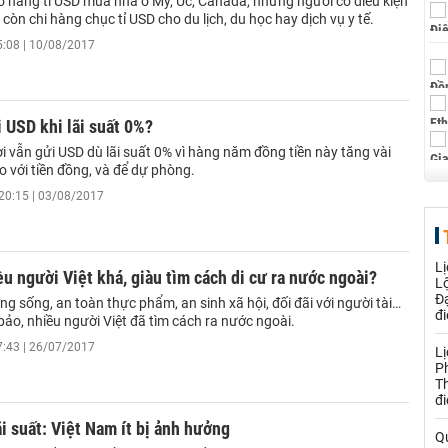
ổ hàng tỉ USD mua nhà ở Mỹ, Úc, Canada, những người có điều kiện
 còn chi hàng chục tỉ USD cho du lịch, du học hay dịch vụ y tế.
5:08 | 10/08/2017
 USD khi lãi suất 0%?
 vẫn gửi USD dù lãi suất 0% vì hàng năm đồng tiền này tăng vài
 với tiền đồng, và để dự phòng.
20:15 | 03/08/2017
L
ều người Việt khá, giàu tìm cách di cư ra nước ngoài?
Lộ
Đ
ng sống, an toàn thực phẩm, an sinh xã hội, đối đãi với người tài…
đ
ảo, nhiều người Việt đã tìm cách ra nước ngoài.
7:43 | 26/07/2017
Lị
P
Th
đi
i suất: Việt Nam ít bị ảnh hưởng
Qu