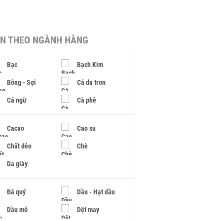
IN THEO NGÀNH HÀNG
Bạc
Bạch Kim
Bông - Sợi
Cá da trơn
Cá ngừ
Cà phê
Cacao
Cao su
Chất dẻo
Chè
Da giày
Đá quý
Dầu - Hạt dầu
Dầu mỏ
Dệt may