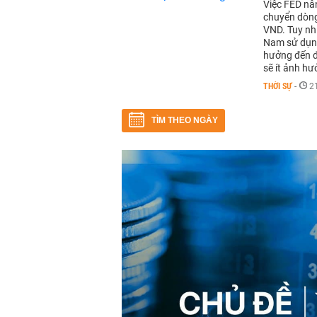
Việc FED nân
chuyển dòng 
VND. Tuy nh
Nam sử dụng 
hưởng đến đồ
sẽ ít ảnh hư
THỜI SỰ
-
2
TÌM THEO NGÀY