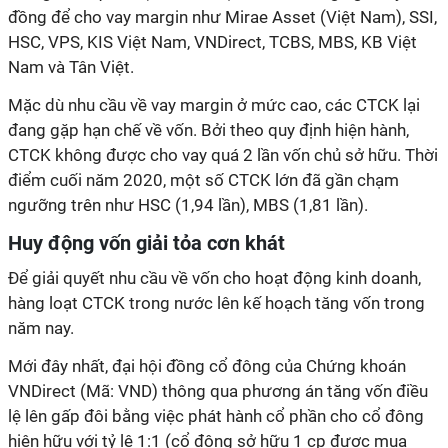
đồng để cho vay margin như Mirae Asset (Việt Nam), SSI,
HSC, VPS, KIS Việt Nam, VNDirect, TCBS, MBS, KB Việt
Nam và Tân Việt.
Mặc dù nhu cầu về vay margin ở mức cao, các CTCK lại
đang gặp hạn chế về vốn. Bởi theo quy định hiện hành,
CTCK không được cho vay quá 2 lần vốn chủ sở hữu. Thời
điểm cuối năm 2020, một số CTCK lớn đã gần chạm
ngưỡng trên như HSC (1,94 lần), MBS (1,81 lần).
Huy động vốn giải tỏa cơn khát
Để giải quyết nhu cầu về vốn cho hoạt động kinh doanh,
hàng loạt CTCK trong nước lên kế hoạch tăng vốn trong
năm nay.
Mới đây nhất, đại hội đồng cổ đông của Chứng khoán
VNDirect (Mã: VND) thông qua phương án tăng vốn điều
lệ lên gấp đôi bằng việc phát hành cổ phần cho cổ đông
hiện hữu với tỷ lệ 1:1 (cổ đông sở hữu 1 cp được mua