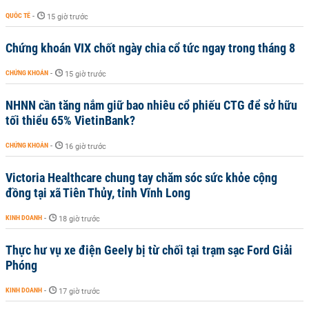
QUỐC TẾ
-
15 giờ trước
Chứng khoán VIX chốt ngày chia cổ tức ngay trong tháng 8
CHỨNG KHOÁN
-
15 giờ trước
NHNN cần tăng nắm giữ bao nhiêu cổ phiếu CTG để sở hữu
tối thiểu 65% VietinBank?
CHỨNG KHOÁN
-
16 giờ trước
Victoria Healthcare chung tay chăm sóc sức khỏe cộng
đồng tại xã Tiên Thủy, tỉnh Vĩnh Long
KINH DOANH
-
18 giờ trước
Thực hư vụ xe điện Geely bị từ chối tại trạm sạc Ford Giải
Phóng
KINH DOANH
-
17 giờ trước