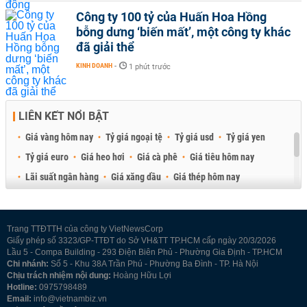
Công ty 100 tỷ của Huấn Hoa Hồng
bỗng dưng ‘biến mất’, một công ty khác
đã giải thể
KINH DOANH
-
1 phút trước
LIÊN KẾT NỔI BẬT
Giá vàng hôm nay
Tỷ giá ngoại tệ
Tỷ giá usd
Tỷ giá yen
Tỷ giá euro
Giá heo hơi
Giá cà phê
Giá tiêu hôm nay
Lãi suất ngân hàng
Giá xăng dầu
Giá thép hôm nay
Giá sầu riêng
Giá thịt heo
Giá gạo
Giá cao su
Best Retail Brokers
Diễn đàn đầu tư Việt Nam 2026
Trang TTĐTTH của công ty VietNewsCorp
Giấy phép số 3323/GP-TTĐT do Sở VH&TT TP.HCM cấp ngày 20/3/2026
Lầu 5 - Compa Building - 293 Điện Biên Phủ - Phường Gia Định - TP.HCM
Chi nhánh:
Số 5 - Khu 38A Trần Phú - Phường Ba Đình - TP. Hà Nội
Chịu trách nhiệm nội dung:
Hoàng Hữu Lợi
Hotline:
0975798489
Email:
info@vietnambiz.vn