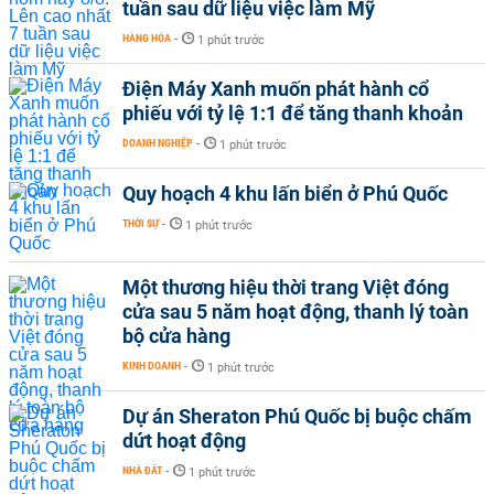
tuần sau dữ liệu việc làm Mỹ
HÀNG HÓA
-
1 phút trước
Điện Máy Xanh muốn phát hành cổ
phiếu với tỷ lệ 1:1 để tăng thanh khoản
DOANH NGHIỆP
-
1 phút trước
Quy hoạch 4 khu lấn biển ở Phú Quốc
THỜI SỰ
-
1 phút trước
Một thương hiệu thời trang Việt đóng
cửa sau 5 năm hoạt động, thanh lý toàn
bộ cửa hàng
KINH DOANH
-
1 phút trước
Dự án Sheraton Phú Quốc bị buộc chấm
dứt hoạt động
NHÀ ĐẤT
-
1 phút trước