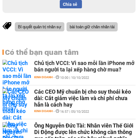
Chia sẻ
Bí quyết quản trị nhân sự
bài toán giữ chân nhân tài
Có thể bạn quan tâm
Chủ tịch VCCI: Vì sao mỗi lần iPhone mở
bán người ta lại xếp hàng chờ mua?
KINH DOANH
-
10:00 | 10/10/2022
Các CEO Mỹ chuẩn bị cho suy thoái kéo
dài: Cắt giảm việc làm và chi phí chưa
hẳn là cách hay
KINH DOANH
-
16:57 | 05/10/2022
Ông Nguyễn Đức Tài: Nhân viên Thế Giới
Di Động được lên chức không cần thông