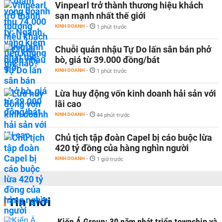
Vinpearl trở thành thương hiệu khách
sạn mạnh nhất thế giới
KINH DOANH
-
1 phút trước
Chuỗi quán nhậu Tự Do lấn sân bán phở
bò, giá từ 39.000 đồng/bát
KINH DOANH
-
1 phút trước
Lừa huy động vốn kinh doanh hải sản với
lãi cao
KINH DOANH
-
44 phút trước
Chủ tịch tập đoàn Capel bị cáo buộc lừa
420 tỷ đồng của hàng nghìn người
KINH DOANH
-
1 giờ trước
Tin mới
Kiến Á Group: 30 năm phát triển township và