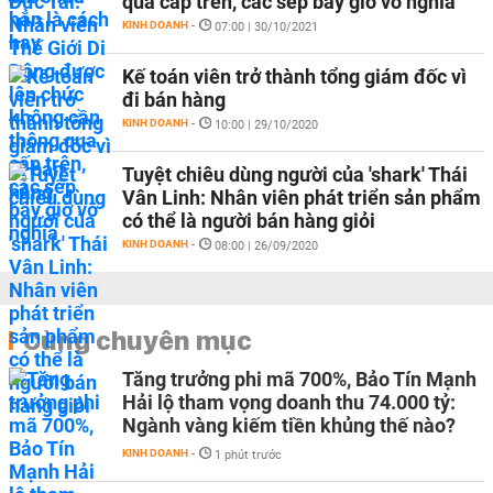
qua cấp trên, các sếp bây giờ vô nghĩa
KINH DOANH
-
07:00 | 30/10/2021
Kế toán viên trở thành tổng giám đốc vì
đi bán hàng
KINH DOANH
-
10:00 | 29/10/2020
Tuyệt chiêu dùng người của 'shark' Thái
Vân Linh: Nhân viên phát triển sản phẩm
có thể là người bán hàng giỏi
KINH DOANH
-
08:00 | 26/09/2020
Cùng chuyên mục
Tăng trưởng phi mã 700%, Bảo Tín Mạnh
Hải lộ tham vọng doanh thu 74.000 tỷ:
Ngành vàng kiếm tiền khủng thế nào?
KINH DOANH
-
1 phút trước