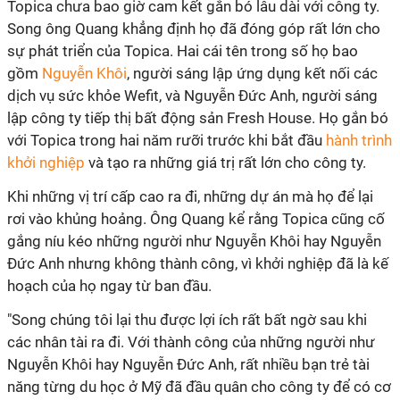
Topica chưa bao giờ cam kết gắn bó lâu dài với công ty.
Song ông Quang khẳng định họ đã đóng góp rất lớn cho
sự phát triển của Topica. Hai cái tên trong số họ bao
gồm
Nguyễn Khôi
, người sáng lập ứng dụng kết nối các
dịch vụ sức khỏe Wefit, và Nguyễn Đức Anh, người sáng
lập công ty tiếp thị bất động sản Fresh House. Họ gắn bó
với Topica trong hai năm rưỡi trước khi bắt đầu
hành trình
khởi nghiệp
và tạo ra những giá trị rất lớn cho công ty.
Khi những vị trí cấp cao ra đi, những dự án mà họ để lại
rơi vào khủng hoảng. Ông Quang kể rằng Topica cũng cố
gắng níu kéo những người như Nguyễn Khôi hay Nguyễn
Đức Anh nhưng không thành công, vì khởi nghiệp đã là kế
hoạch của họ ngay từ ban đầu.
"Song chúng tôi lại thu được lợi ích rất bất ngờ sau khi
các nhân tài ra đi. Với thành công của những người như
Nguyễn Khôi hay Nguyễn Đức Anh, rất nhiều bạn trẻ tài
năng từng du học ở Mỹ đã đầu quân cho công ty để có cơ