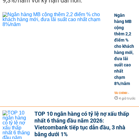
9,3%/năm với kỳ hạn dài hơn.
Ngân
hàng MB
cộng
thêm 2,2
điểm %
cho khách
hàng mới,
đưa lãi
suất cao
nhất
chạm
8%/năm
TÀI CHÍNH
-
4 giờ trước
TOP 10 ngân hàng có tỷ lệ nợ xấu thấp
nhất 6 tháng đầu năm 2026:
Vietcombank tiếp tục dẫn đầu, 3 nhà
băng dưới 1%