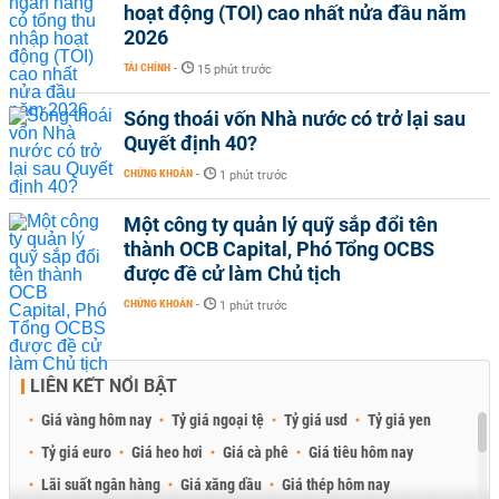
hoạt động (TOI) cao nhất nửa đầu năm
2026
TÀI CHÍNH
-
15 phút trước
Sóng thoái vốn Nhà nước có trở lại sau
Quyết định 40?
CHỨNG KHOÁN
-
1 phút trước
Một công ty quản lý quỹ sắp đổi tên
thành OCB Capital, Phó Tổng OCBS
được đề cử làm Chủ tịch
CHỨNG KHOÁN
-
1 phút trước
LIÊN KẾT NỔI BẬT
Giá vàng hôm nay
Tỷ giá ngoại tệ
Tỷ giá usd
Tỷ giá yen
Tỷ giá euro
Giá heo hơi
Giá cà phê
Giá tiêu hôm nay
Lãi suất ngân hàng
Giá xăng dầu
Giá thép hôm nay