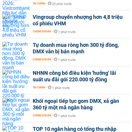
TÀI CHÍNH
-
20 phút trước
Vingroup chuyển nhượng hơn 4,8 triệu
cổ phiếu VHM
CHỨNG KHOÁN
-
1 phút trước
Tự doanh mua ròng hơn 300 tỷ đồng,
DMX vẫn bị bán mạnh
CHỨNG KHOÁN
-
1 phút trước
NHNN công bố điều kiện 'hưởng' lãi
suất ưu đãi gói 220.000 tỷ đồng
TÀI CHÍNH
-
1 phút trước
Khối ngoại tiếp tục gom DMX, xả gần
360 tỷ một mã ngân hàng
CHỨNG KHOÁN
-
1 phút trước
TOP 10 ngân hàng có tổng thu nhập