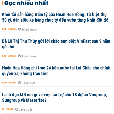
Đọc nhiều nhất
Khối tài sản hàng trăm tỷ của Huấn Hoa Hồng: Từ biệt thự
50 tỷ, dàn siêu xe hàng chục tỷ đến vườn tùng Nhật đắt đỏ
KINH DOANH
-
18 giờ trước
Bà Lê Thị Thu Thủy gửi lời chào tạm biệt VinFast sau 9 năm
gắn bó
KINH DOANH
-
1 phút trước
Huấn Hoa Hồng chỉ trao 24 bồn nước tại Lai Châu cho chính
quyền xã, không trao tiền
KINH DOANH
-
3 giờ trước
Lãnh đạo MB nói gì về việc tài trợ cho 18 dự án Vingroup,
Sungroup và Masterise?
TÀI CHÍNH
-
9 giờ trước