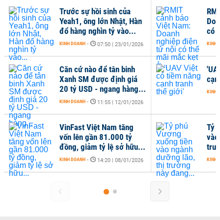
Trước sự hồi sinh của
RMI
Yeah1, ông lớn Nhật, Hàn
Doa
đổ hàng nghìn tỷ vào...
có 
KINH DOANH
-
KINH 
07:50 | 23/01/2026
Căn cứ nào để tân binh
'UA
Xanh SM được định giá
cạnh
20 tỷ USD - ngang hàng...
KINH 
KINH DOANH
-
11:55 | 12/01/2026
VinFast Việt Nam tăng
Tỷ 
vốn lên gần 81.000 tỷ
vào
đồng, giảm tỷ lệ sở hữu...
trư
KINH DOANH
-
KINH 
14:20 | 08/01/2026