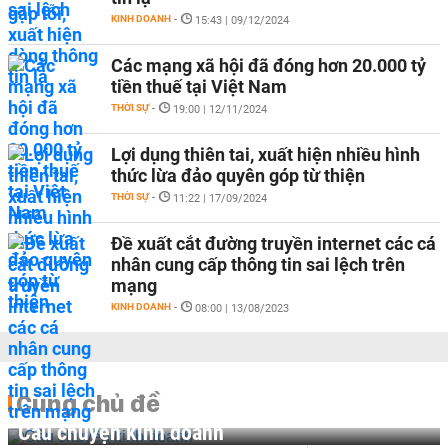
KINH DOANH
-
15:43 | 09/12/2024
Các mạng xã hội đã đóng hơn 20.000 tỷ
tiền thuế tại Việt Nam
THỜI SỰ
-
19:00 | 12/11/2024
Lợi dụng thiên tai, xuất hiện nhiều hình
thức lừa đảo quyên góp từ thiện
THỜI SỰ
-
11:22 | 17/09/2024
Đề xuất cắt đường truyền internet các cá
nhân cung cấp thông tin sai lệch trên
mạng
KINH DOANH
-
08:00 | 13/08/2023
Cùng chủ đề
Câu chuyện kinh doanh