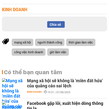
KINH DOANH
Chia sẻ
mạng xã hội
người thành công
thời gian làm việc
công việc kinh doanh
giờ làm việc
Có thể bạn quan tâm
Mạng xã hội sẽ không là 'miền đất hứa'
của quảng cáo sai lệch
KINH DOANH
-
19:31 | 07/08/2025
Facebook gặp lỗi, xuất hiện dòng thông
tin lạ