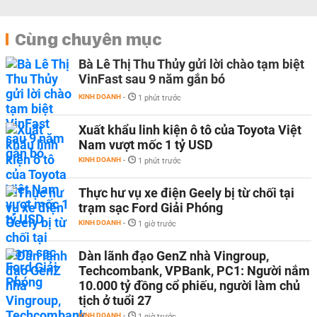
Cùng chuyên mục
Bà Lê Thị Thu Thủy gửi lời chào tạm biệt
VinFast sau 9 năm gắn bó
KINH DOANH
-
1 phút trước
Xuất khẩu linh kiện ô tô của Toyota Việt
Nam vượt mốc 1 tỷ USD
KINH DOANH
-
1 phút trước
Thực hư vụ xe điện Geely bị từ chối tại
trạm sạc Ford Giải Phóng
KINH DOANH
-
1 giờ trước
Dàn lãnh đạo GenZ nhà Vingroup,
Techcombank, VPBank, PC1: Người nắm
10.000 tỷ đồng cổ phiếu, người làm chủ
tịch ở tuổi 27
KINH DOANH
-
1 giờ trước