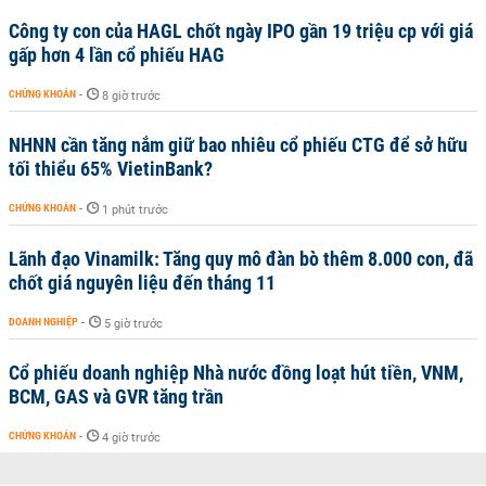
Công ty con của HAGL chốt ngày IPO gần 19 triệu cp với giá
gấp hơn 4 lần cổ phiếu HAG
CHỨNG KHOÁN
-
8 giờ trước
NHNN cần tăng nắm giữ bao nhiêu cổ phiếu CTG để sở hữu
tối thiểu 65% VietinBank?
CHỨNG KHOÁN
-
1 phút trước
Lãnh đạo Vinamilk: Tăng quy mô đàn bò thêm 8.000 con, đã
chốt giá nguyên liệu đến tháng 11
DOANH NGHIỆP
-
5 giờ trước
Cổ phiếu doanh nghiệp Nhà nước đồng loạt hút tiền, VNM,
BCM, GAS và GVR tăng trần
CHỨNG KHOÁN
-
4 giờ trước