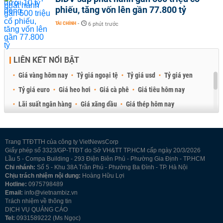
phiếu, tăng vốn lên gần 77.800 tỷ
TÀI CHÍNH
-
6 phút trước
LIÊN KẾT NỔI BẬT
Giá vàng hôm nay
Tỷ giá ngoại tệ
Tỷ giá usd
Tỷ giá yen
Tỷ giá euro
Giá heo hơi
Giá cà phê
Giá tiêu hôm nay
Lãi suất ngân hàng
Giá xăng dầu
Giá thép hôm nay
Giá sầu riêng
Giá thịt heo
Giá gạo
Giá cao su
Best Retail Brokers
Diễn đàn đầu tư Việt Nam 2026
Trang TTĐTTH của công ty VietNewsCorp
Giấy phép số 3323/GP-TTĐT do Sở VH&TT TP.HCM cấp ngày 20/3/2026
Lầu 5 - Compa Building - 293 Điện Biên Phủ - Phường Gia Định - TP.HCM
Chi nhánh:
Số 5 - Khu 38A Trần Phú - Phường Ba Đình - TP. Hà Nội
Chịu trách nhiệm nội dung:
Hoàng Hữu Lợi
Hotline:
0975798489
Email:
info@vietnambiz.vn
Trách nhiệm về thông tin
DỊCH VỤ QUẢNG CÁO
Tel:
0931589222 (Ms Ngọc)