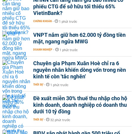
phiếu CTG để sở hữu tối thiểu 65%
VietinBank?
CHỨNG KHOÁN
-
1 phút trước
VNPT nắm giữ hơn 62.000 tỷ đồng tiền
mặt, ngang ngửa MWG
DOANH NGHIỆP
-
1 phút trước
Chuyên gia Phạm Xuân Hoè chỉ ra 6
nguyên nhân khiến dòng vốn trong nền
kinh tế còn 'tắc nghẽn'
THỜI SỰ
-
1 phút trước
Đề xuất miễn 30% thuế thu nhập cho hộ
kinh doanh, doanh nghiệp có doanh thu
dưới 10 tỷ đồng
THỜI SỰ
-
32 phút trước
BIDV sắp phát hành gần 500 triệu cổ