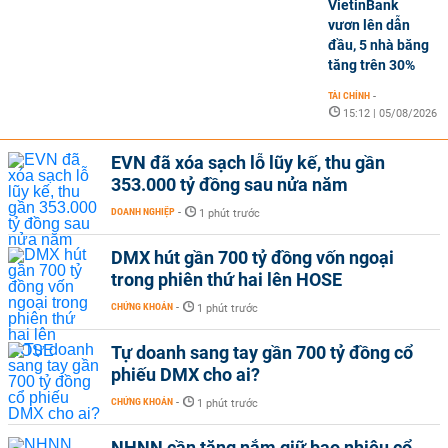
VietinBank
vươn lên dẫn
đầu, 5 nhà băng
tăng trên 30%
TÀI CHÍNH
-
15:12 | 05/08/2026
EVN đã xóa sạch lỗ lũy kế, thu gần
353.000 tỷ đồng sau nửa năm
DOANH NGHIỆP
-
1 phút trước
DMX hút gần 700 tỷ đồng vốn ngoại
trong phiên thứ hai lên HOSE
CHỨNG KHOÁN
-
1 phút trước
Tự doanh sang tay gần 700 tỷ đồng cổ
phiếu DMX cho ai?
CHỨNG KHOÁN
-
1 phút trước
NHNN cần tăng nắm giữ bao nhiêu cổ