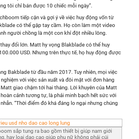
úng tôi chỉ bán được 10 chiếc mỗi ngày”.
hboom tiếp cận và gợi ý về việc huy động vốn từ
kblade có thể gập tay cầm. Họ còn làm một video
nh người chồng là một con khỉ đột nhiều lông.
thay đổi lớn. Matt hy vọng Blakblade có thể huy
00.000 USD. Nhưng trên thực tế, họ huy động được
àng Bakblade từ đầu năm 2017. Tuy nhiên, mọi việc
 nghiệm với việc sản xuất và đôi mặt với đơn hàng
Matt giao chậm tới hai tháng. Lời khuyên của Matt
hoàn cảnh tương tự, là phải minh bạch hết sức với
 nhẫn. “Thời điểm đó khá đáng lo ngại nhưng chúng
om sắp tung ra bao gồm thiết bị giúp nam giới
g, hay loại dao cạo giúp phụ nữ không phải cúi