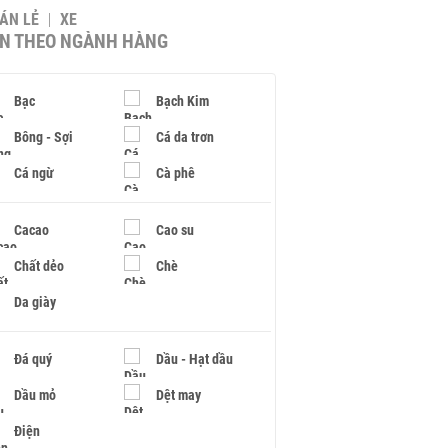
BÁN LẺ
XE
IN THEO NGÀNH HÀNG
Bạc
Bạch Kim
Bông - Sợi
Cá da trơn
Cá ngừ
Cà phê
Cacao
Cao su
Chất dẻo
Chè
Da giày
Đá quý
Dầu - Hạt dầu
Dầu mỏ
Dệt may
Điện