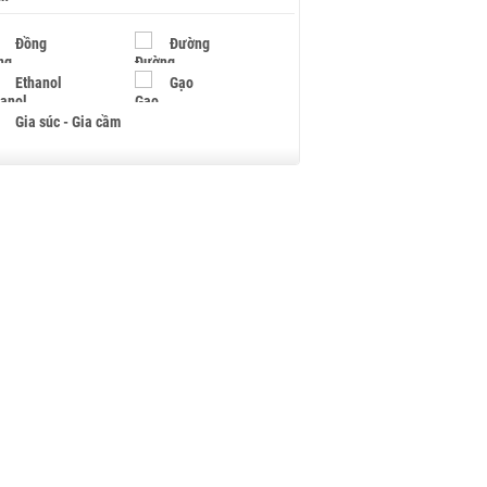
Đồng
Đường
Ethanol
Gạo
Gia súc - Gia cầm
Giấy
Gỗ
Hạt điều
Hồ tiêu - Hạt tiêu
Khí đốt
Kim loại khác
Mắc ca
Muối
Ngũ cốc
Nhựa - Hạt nhựa
Palladium
Phân bón