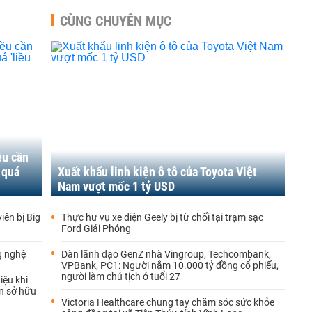
CÙNG CHUYÊN MỤC
ều cần
 quá
Xuất khẩu linh kiện ô tô của Toyota Việt
Nam vượt mốc 1 tỷ USD
iên bị Big
Thực hư vụ xe điện Geely bị từ chối tại trạm sạc
Ford Giải Phóng
g nghệ
Dàn lãnh đạo GenZ nhà Vingroup, Techcombank,
VPBank, PC1: Người nắm 10.000 tỷ đồng cổ phiếu,
người làm chủ tịch ở tuổi 27
iệu khi
n sở hữu
Victoria Healthcare chung tay chăm sóc sức khỏe