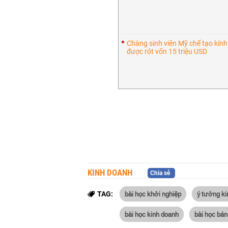
Chàng sinh viên Mỹ chế tạo kín
được rót vốn 15 triệu USD
KINH DOANH
Chia sẻ
bài học khởi nghiệp
ý tưởng k
TAG:
bài học kinh doanh
bài học bán