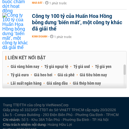
NHÀ ĐẤT
-
1 phút trước
Công ty 100 tỷ của Huấn Hoa Hồng
bỗng dưng ‘biến mất’, một công ty khác
đã giải thể
KINH DOANH
-
1 phút trước
LIÊN KẾT NỔI BẬT
Giá vàng hôm nay
Tỷ giá ngoại tệ
Tỷ giá usd
Tỷ giá yen
Tỷ giá euro
Giá heo hơi
Giá cà phê
Giá tiêu hôm nay
Lãi suất ngân hàng
Giá xăng dầu
Giá thép hôm nay
Giá sầu riêng
Giá thịt heo
Giá gạo
Giá cao su
Best Retail Brokers
Diễn đàn đầu tư Việt Nam 2026
Trang TTĐTTH của công ty VietNewsCorp
Giấy phép số 3323/GP-TTĐT do Sở VH&TT TP.HCM cấp ngày 20/3/2026
Lầu 5 - Compa Building - 293 Điện Biên Phủ - Phường Gia Định - TP.HCM
Chi nhánh:
Số 5 - Khu 38A Trần Phú - Phường Ba Đình - TP. Hà Nội
Chịu trách nhiệm nội dung:
Hoàng Hữu Lợi