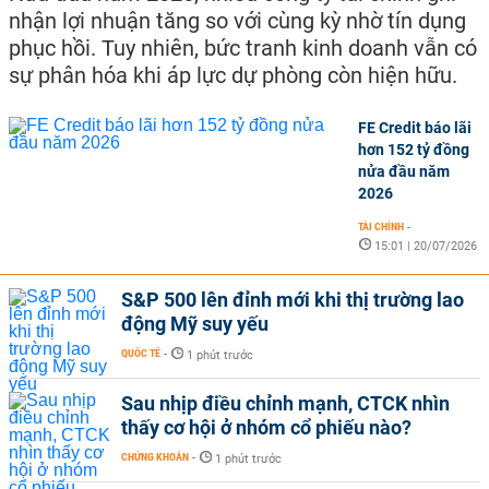
nhận lợi nhuận tăng so với cùng kỳ nhờ tín dụng
phục hồi. Tuy nhiên, bức tranh kinh doanh vẫn có
sự phân hóa khi áp lực dự phòng còn hiện hữu.
FE Credit báo lãi
hơn 152 tỷ đồng
nửa đầu năm
2026
TÀI CHÍNH
-
15:01 | 20/07/2026
S&P 500 lên đỉnh mới khi thị trường lao
động Mỹ suy yếu
QUỐC TẾ
-
1 phút trước
Sau nhịp điều chỉnh mạnh, CTCK nhìn
thấy cơ hội ở nhóm cổ phiếu nào?
CHỨNG KHOÁN
-
1 phút trước