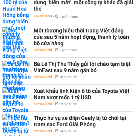
dưng ‘biến mất’, một công ty khác đã giải
thể
KINH DOANH
-
1 phút trước
Một thương hiệu thời trang Việt đóng
cửa sau 5 năm hoạt động, thanh lý toàn
bộ cửa hàng
KINH DOANH
-
1 phút trước
Bà Lê Thị Thu Thủy gửi lời chào tạm biệt
VinFast sau 9 năm gắn bó
KINH DOANH
-
10 giờ trước
Xuất khẩu linh kiện ô tô của Toyota Việt
Nam vượt mốc 1 tỷ USD
KINH DOANH
-
13 giờ trước
Thực hư vụ xe điện Geely bị từ chối tại
trạm sạc Ford Giải Phóng
KINH DOANH
-
14 giờ trước