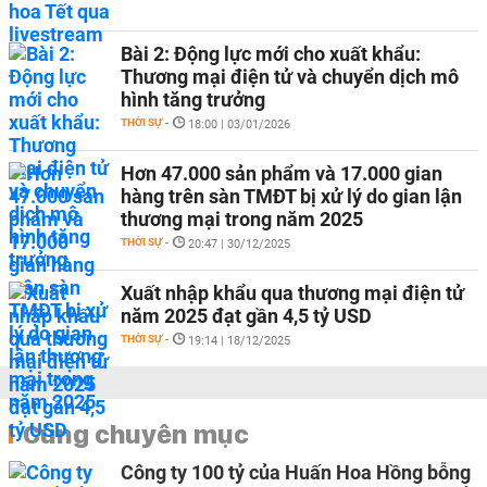
Bài 2: Động lực mới cho xuất khẩu:
Thương mại điện tử và chuyển dịch mô
hình tăng trưởng
THỜI SỰ
-
18:00 | 03/01/2026
Hơn 47.000 sản phẩm và 17.000 gian
hàng trên sàn TMĐT bị xử lý do gian lận
thương mại trong năm 2025
THỜI SỰ
-
20:47 | 30/12/2025
Xuất nhập khẩu qua thương mại điện tử
năm 2025 đạt gần 4,5 tỷ USD
THỜI SỰ
-
19:14 | 18/12/2025
Cùng chuyên mục
Công ty 100 tỷ của Huấn Hoa Hồng bỗng