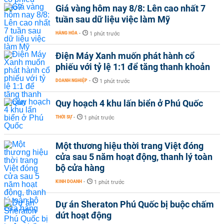
Giá vàng hôm nay 8/8: Lên cao nhất 7
tuần sau dữ liệu việc làm Mỹ
HÀNG HÓA
-
1 phút trước
Điện Máy Xanh muốn phát hành cổ
phiếu với tỷ lệ 1:1 để tăng thanh khoản
DOANH NGHIỆP
-
1 phút trước
Quy hoạch 4 khu lấn biển ở Phú Quốc
THỜI SỰ
-
1 phút trước
Một thương hiệu thời trang Việt đóng
cửa sau 5 năm hoạt động, thanh lý toàn
bộ cửa hàng
KINH DOANH
-
1 phút trước
Dự án Sheraton Phú Quốc bị buộc chấm
dứt hoạt động