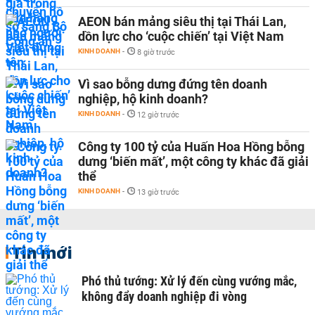
AEON bán mảng siêu thị tại Thái Lan,
dồn lực cho ‘cuộc chiến’ tại Việt Nam
KINH DOANH
-
8 giờ trước
Vì sao bỗng dưng đứng tên doanh
nghiệp, hộ kinh doanh?
KINH DOANH
-
12 giờ trước
Công ty 100 tỷ của Huấn Hoa Hồng bỗng
dưng ‘biến mất’, một công ty khác đã giải
thể
KINH DOANH
-
13 giờ trước
Tin mới
Phó thủ tướng: Xử lý đến cùng vướng mắc,
không đẩy doanh nghiệp đi vòng