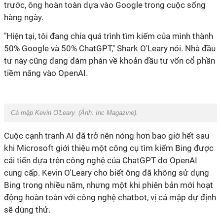
trước, ông hoàn toàn dựa vào Google trong cuộc sống
hàng ngày.
"Hiện tại, tôi đang chia quá trình tìm kiếm của mình thành
50% Google và 50% ChatGPT," Shark O'Leary nói. Nhà đầu
tư này cũng đang đàm phán về khoản đầu tư vốn cổ phần
tiềm năng vào OpenAI.
Cá mập Kevin O'Leary. (Ảnh:
Inc Magazine
).
Cuộc cạnh tranh AI đã trở nên nóng hơn bao giờ hết sau
khi Microsoft giới thiệu một công cụ tìm kiếm Bing được
cải tiến dựa trên công nghệ của ChatGPT do OpenAI
cung cấp. Kevin O'Leary cho biết ông đã không sử dụng
Bing trong nhiều năm, nhưng một khi phiên bản mới hoạt
động hoàn toàn với công nghệ chatbot, vị cá mập dự định
sẽ dùng thử.