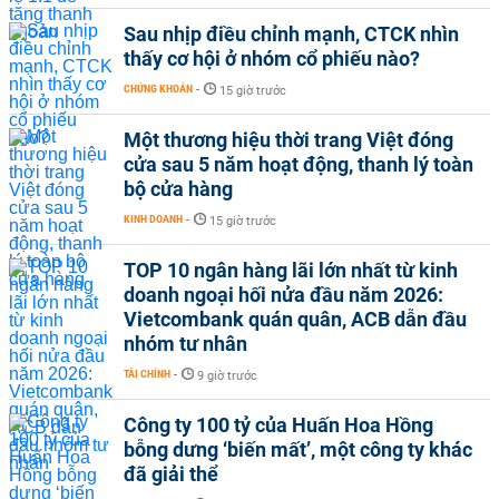
Sau nhịp điều chỉnh mạnh, CTCK nhìn
thấy cơ hội ở nhóm cổ phiếu nào?
CHỨNG KHOÁN
-
15 giờ trước
Một thương hiệu thời trang Việt đóng
cửa sau 5 năm hoạt động, thanh lý toàn
bộ cửa hàng
KINH DOANH
-
15 giờ trước
TOP 10 ngân hàng lãi lớn nhất từ kinh
doanh ngoại hối nửa đầu năm 2026:
Vietcombank quán quân, ACB dẫn đầu
nhóm tư nhân
TÀI CHÍNH
-
9 giờ trước
Công ty 100 tỷ của Huấn Hoa Hồng
bỗng dưng ‘biến mất’, một công ty khác
đã giải thể