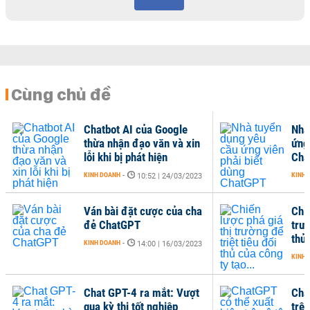
Cùng chủ đề
Chatbot AI của Google
Nhà
thừa nhận đạo văn và xin
ứng
lỗi khi bị phát hiện
Cha
KINH DOANH
-
KINH 
10:52 | 24/03/2023
Ván bài đặt cược của cha
Chiế
đẻ ChatGPT
trườ
thủ 
KINH DOANH
-
14:00 | 16/03/2023
KINH 
Chat GPT-4 ra mắt: Vượt
Cha
qua kỳ thi tốt nghiệp
trên