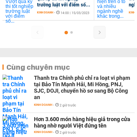
trường luật với điểm số...
ngh
KINH DOANH
-
KINH 
14:00 | 15/03/2023
Cùng chuyên mục
Thanh tra Chính phủ chỉ ra loạt vi phạm
tại Bảo Tín Mạnh Hải, Mi Hồng, PNJ,
SJC, DOJI, chuyển hồ sơ sang Bộ Công
an
KINH DOANH
-
2 giờ trước
Hơn 3.600 món hàng hiệu giả trong cửa
hàng nhờ người Việt đứng tên
KINH DOANH
-
2 giờ trước