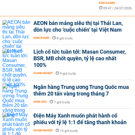
KINH DOANH
-
09:47 | 24/07/2026
AEON bán mảng siêu thị tại Thái Lan,
dồn lực cho ‘cuộc chiến’ tại Việt Nam
KINH DOANH
-
8 giờ trước
Lịch cổ tức tuần tới: Masan Consumer,
BSR, MB chốt quyền, tỷ lệ cao nhất
100%
DOANH NGHIỆP
-
9 giờ trước
Ngân hàng Trung ương Trung Quốc mua
thêm 20 tấn vàng trong tháng 7
HÀNG HÓA
-
7 giờ trước
Điện Máy Xanh muốn phát hành cổ
phiếu với tỷ lệ 1:1 để tăng thanh khoản
DOANH NGHIỆP
-
15 giờ trước