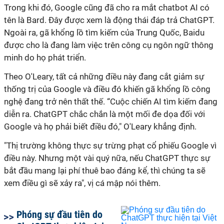
Trong khi đó, Google cũng đã cho ra mắt chatbot AI có
tên là Bard. Đây được xem là động thái đáp trả ChatGPT.
Ngoài ra, gã khổng lồ tìm kiếm của Trung Quốc, Baidu
được cho là đang làm việc trên công cụ ngôn ngữ thông
minh do họ phát triển.
Theo O'Leary, tất cả những điều này đang cắt giảm sự
thống trị của Google và điều đó khiến gã khổng lồ công
nghệ đang trở nên thất thế. “Cuộc chiến AI tìm kiếm đang
diễn ra. ChatGPT chắc chắn là một mối đe dọa đối với
Google và họ phải biết điều đó," O'Leary khẳng định.
"Thị trường không thực sự trừng phạt cổ phiếu Google vì
điều này. Nhưng một vài quý nữa, nếu ChatGPT thực sự
bắt đầu mang lại phí thuê bao đáng kể, thì chúng ta sẽ
xem điều gì sẽ xảy ra", vị cá mập nói thêm.
Phóng sự đầu tiên do