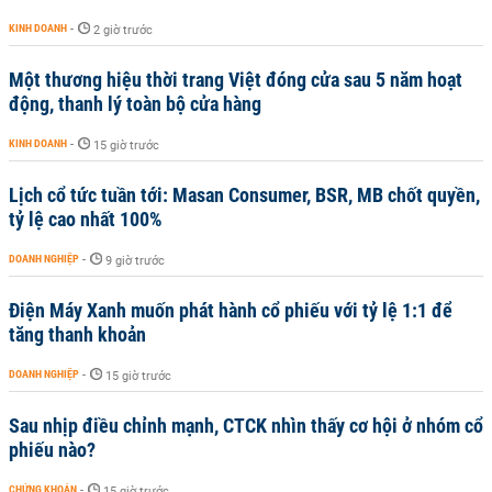
KINH DOANH
-
2 giờ trước
Một thương hiệu thời trang Việt đóng cửa sau 5 năm hoạt
động, thanh lý toàn bộ cửa hàng
KINH DOANH
-
15 giờ trước
Lịch cổ tức tuần tới: Masan Consumer, BSR, MB chốt quyền,
tỷ lệ cao nhất 100%
DOANH NGHIỆP
-
9 giờ trước
Điện Máy Xanh muốn phát hành cổ phiếu với tỷ lệ 1:1 để
tăng thanh khoản
DOANH NGHIỆP
-
15 giờ trước
Sau nhịp điều chỉnh mạnh, CTCK nhìn thấy cơ hội ở nhóm cổ
phiếu nào?
CHỨNG KHOÁN
-
15 giờ trước