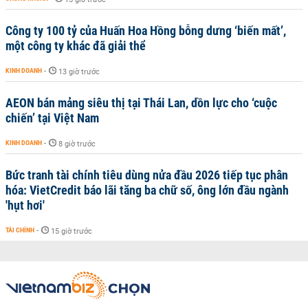
Công ty 100 tỷ của Huấn Hoa Hồng bỗng dưng ‘biến mất’,
một công ty khác đã giải thể
KINH DOANH
-
13 giờ trước
AEON bán mảng siêu thị tại Thái Lan, dồn lực cho ‘cuộc
chiến’ tại Việt Nam
KINH DOANH
-
8 giờ trước
Bức tranh tài chính tiêu dùng nửa đầu 2026 tiếp tục phân
hóa: VietCredit báo lãi tăng ba chữ số, ông lớn đầu ngành
'hụt hơi'
TÀI CHÍNH
-
15 giờ trước