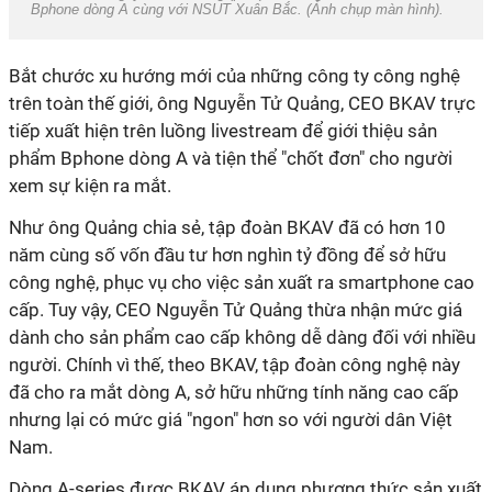
Bphone dòng A cùng với NSUT Xuân Bắc. (Ảnh chụp màn hình).
Bắt chước xu hướng mới của những công ty công nghệ
trên toàn thế giới, ông Nguyễn Tử Quảng, CEO BKAV trực
tiếp xuất hiện trên luồng livestream để giới thiệu sản
phẩm Bphone dòng A và tiện thể "chốt đơn" cho người
xem sự kiện ra mắt.
Như ông Quảng chia sẻ, tập đoàn BKAV đã có hơn 10
năm cùng số vốn đầu tư hơn nghìn tỷ đồng để sở hữu
công nghệ, phục vụ cho việc sản xuất ra smartphone cao
cấp. Tuy vậy, CEO Nguyễn Tử Quảng thừa nhận mức giá
dành cho sản phẩm cao cấp không dễ dàng đối với nhiều
người. Chính vì thế, theo BKAV, tập đoàn công nghệ này
đã cho ra mắt dòng A, sở hữu những tính năng cao cấp
nhưng lại có mức giá "ngon" hơn so với người dân Việt
Nam.
Dòng A-series được BKAV áp dụng phương thức sản xuất