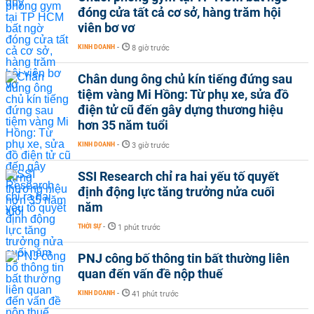
đóng cửa tất cả cơ sở, hàng trăm hội
viên bơ vơ
KINH DOANH
-
8 giờ trước
Chân dung ông chủ kín tiếng đứng sau
tiệm vàng Mi Hồng: Từ phụ xe, sửa đồ
điện tử cũ đến gây dựng thương hiệu
hơn 35 năm tuổi
KINH DOANH
-
3 giờ trước
SSI Research chỉ ra hai yếu tố quyết
định động lực tăng trưởng nửa cuối
năm
THỜI SỰ
-
1 phút trước
PNJ công bố thông tin bất thường liên
quan đến vấn đề nộp thuế
KINH DOANH
-
41 phút trước