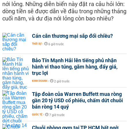
nới lỏng. Những diễn biến này đặt ra câu hỏi lớn:
dòng tiền sẽ được dẫn về đâu trong những tháng
cuối năm, và dư địa nới lỏng còn bao nhiêu?
Cán cân thương mại sắp đổi chiều?
THỜI SỰ
-
6 giờ trước
Bảo Tín Mạnh Hải lên tiếng phủ nhận
hành vi thao túng, găm hàng, đẩy giá,
trục lợi
KINH DOANH
-
2 giờ trước
Tập đoàn của Warren Buffett mua ròng
gần 20 tỷ USD cổ phiếu, chấm dứt chuỗi
bán ròng 14 quý
QUỐC TẾ
-
7 giờ trước
Chuỗi phòng gym tại TP HCM bất ngờ