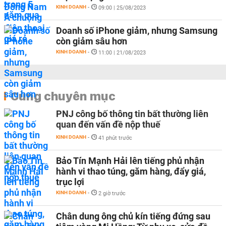
KINH DOANH
-
09:00 | 25/08/2023
Doanh số iPhone giảm, nhưng Samsung
còn giảm sâu hơn
KINH DOANH
-
11:00 | 21/08/2023
Cùng chuyên mục
PNJ công bố thông tin bất thường liên
quan đến vấn đề nộp thuế
KINH DOANH
-
41 phút trước
Bảo Tín Mạnh Hải lên tiếng phủ nhận
hành vi thao túng, găm hàng, đẩy giá,
trục lợi
KINH DOANH
-
2 giờ trước
Chân dung ông chủ kín tiếng đứng sau