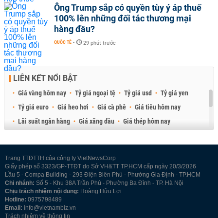
Ông Trump sắp có quyền tùy ý áp thuế
100% lên những đối tác thương mại
hàng đầu?
QUỐC TẾ
-
29 phút trước
LIÊN KẾT NỔI BẬT
Giá vàng hôm nay
Tỷ giá ngoại tệ
Tỷ giá usd
Tỷ giá yen
Tỷ giá euro
Giá heo hơi
Giá cà phê
Giá tiêu hôm nay
Lãi suất ngân hàng
Giá xăng dầu
Giá thép hôm nay
Giá sầu riêng
Giá thịt heo
Giá gạo
Giá cao su
Best Retail Brokers
Diễn đàn đầu tư Việt Nam 2026
Trang TTĐTTH của công ty VietNewsCorp
Giấy phép số 3323/GP-TTĐT do Sở VH&TT TP.HCM cấp ngày 20/3/2026
Lầu 5 - Compa Building - 293 Điện Biên Phủ - Phường Gia Định - TP.HCM
Chi nhánh:
Số 5 - Khu 38A Trần Phú - Phường Ba Đình - TP. Hà Nội
Chịu trách nhiệm nội dung:
Hoàng Hữu Lợi
Hotline:
0975798489
Email:
info@vietnambiz.vn
Trách nhiệm về thông tin