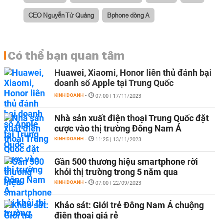
CEO Nguyễn Tử Quảng
Bphone dòng A
Có thể bạn quan tâm
Huawei, Xiaomi, Honor liên thủ đánh bại
doanh số Apple tại Trung Quốc
KINH DOANH
-
07:00 | 17/11/2023
Nhà sản xuất điện thoại Trung Quốc đặt
cược vào thị trường Đông Nam Á
KINH DOANH
-
11:25 | 13/11/2023
Gần 500 thương hiệu smartphone rời
khỏi thị trường trong 5 năm qua
KINH DOANH
-
07:00 | 22/09/2023
Khảo sát: Giới trẻ Đông Nam Á chuộng
điện thoại giá rẻ