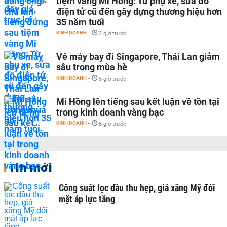
tiệm vàng Mi Hồng: Từ phụ xe, sửa đồ
điện tử cũ đến gây dựng thương hiệu hơn
35 năm tuổi
KINH DOANH
-
3 giờ trước
Vé máy bay đi Singapore, Thái Lan giảm
sâu trong mùa hè
KINH DOANH
-
5 giờ trước
Mi Hồng lên tiếng sau kết luận về tồn tại
trong kinh doanh vàng bạc
KINH DOANH
-
6 giờ trước
Tin mới
Công suất lọc dầu thu hẹp, giá xăng Mỹ đối
mặt áp lực tăng