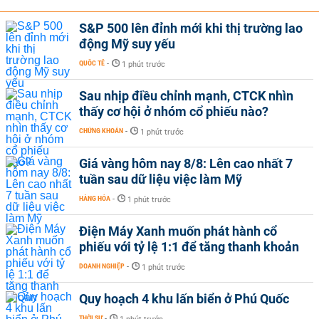
S&P 500 lên đỉnh mới khi thị trường lao
động Mỹ suy yếu
QUỐC TẾ
-
1 phút trước
Sau nhịp điều chỉnh mạnh, CTCK nhìn
thấy cơ hội ở nhóm cổ phiếu nào?
CHỨNG KHOÁN
-
1 phút trước
Giá vàng hôm nay 8/8: Lên cao nhất 7
tuần sau dữ liệu việc làm Mỹ
HÀNG HÓA
-
1 phút trước
Điện Máy Xanh muốn phát hành cổ
phiếu với tỷ lệ 1:1 để tăng thanh khoản
DOANH NGHIỆP
-
1 phút trước
Quy hoạch 4 khu lấn biển ở Phú Quốc
THỜI SỰ
-