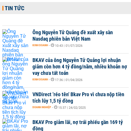
TIN TỨC
Ông Nguyễn Tử Quảng đề xuất xây sàn
Nasdaq phiên bản Việt Nam
KINH DOANH
-
10:43 | 01/07/2026
BKAV của ông Nguyễn Tử Quảng lợi nhuận
giảm còn hơn 4 tỷ đồng/năm, nhiều khoản nợ
vay chưa tất toán
KINH DOANH
-
17:36 | 01/04/2026
VNDirect 'réo tên' Bkav Pro vì chưa nộp tiền
tích lũy 1,5 tỷ đồng
DOANH NGHIỆP
-
15:37 | 24/02/2025
BKAV Pro giảm lãi, nợ trái phiếu gần 169 tỷ
đồng