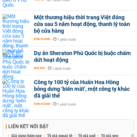
1 phút trước
Một thương hiệu thời trang Việt đóng
cửa sau 5 năm hoạt động, thanh lý toàn
bộ cửa hàng
KINH DOANH
-
1 phút trước
Dự án Sheraton Phú Quốc bị buộc chấm
dứt hoạt động
NHÀ ĐẤT
-
1 phút trước
Công ty 100 tỷ của Huấn Hoa Hồng
bỗng dưng ‘biến mất’, một công ty khác
đã giải thể
KINH DOANH
-
1 phút trước
LIÊN KẾT NỔI BẬT
Giá vàng hôm nay
Tỷ giá ngoại tệ
Tỷ giá usd
Tỷ giá yen