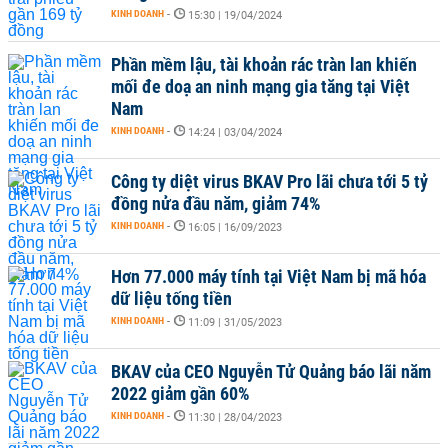
KINH DOANH
-
15:30 | 19/04/2024
Phần mềm lậu, tài khoản rác tràn lan khiến
mối đe doạ an ninh mạng gia tăng tại Việt
Nam
KINH DOANH
-
14:24 | 03/04/2024
Công ty diệt virus BKAV Pro lãi chưa tới 5 tỷ
đồng nửa đầu năm, giảm 74%
KINH DOANH
-
16:05 | 16/09/2023
Hơn 77.000 máy tính tại Việt Nam bị mã hóa
dữ liệu tống tiền
KINH DOANH
-
11:09 | 31/05/2023
BKAV của CEO Nguyễn Tử Quảng báo lãi năm
2022 giảm gần 60%
KINH DOANH
-
11:30 | 28/04/2023