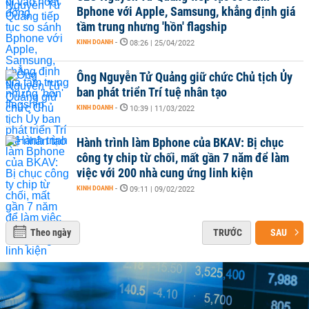
Bphone với Apple, Samsung, khẳng định giá
tầm trung nhưng 'hồn' flagship
KINH DOANH
-
08:26 | 25/04/2022
Ông Nguyễn Tử Quảng giữ chức Chủ tịch Ủy
ban phát triển Trí tuệ nhân tạo
KINH DOANH
-
10:39 | 11/03/2022
Hành trình làm Bphone của BKAV: Bị chục
công ty chip từ chối, mất gần 7 năm để làm
việc với 200 nhà cung ứng linh kiện
KINH DOANH
-
09:11 | 09/02/2022
Theo ngày
TRƯỚC
SAU