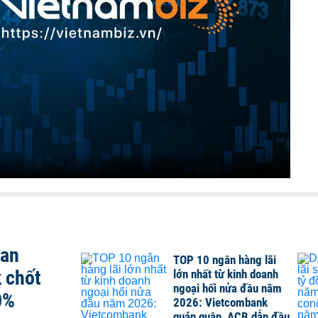
san
TOP 10 ngân hàng lãi
 chốt
lớn nhất từ kinh doanh
ngoại hối nửa đầu năm
0%
2026: Vietcombank
quán quân, ACB dẫn đầu