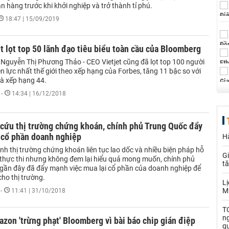
 hàng trước khi khởi nghiệp và trở thành tỉ phú.
18:47 | 15/09/2019
t lọt top 50 lãnh đạo tiêu biểu toàn cầu của Bloomberg
 Nguyễn Thị Phương Thảo - CEO Vietjet cũng đã lọt top 100 người
 lực nhất thế giới theo xếp hạng của Forbes, tăng 11 bậc so với
à xếp hạng 44.
-
14:34 | 16/12/2018
 cứu thị trường chứng khoán, chính phủ Trung Quốc đẩy
cổ phần doanh nghiệp
Hà
nh thị trường chứng khoán liên tục lao dốc và nhiều biện pháp hỗ
Gi
 thực thi nhưng không đem lại hiểu quả mong muốn, chính phủ
t
gần đây đã đẩy mạnh việc mua lại cổ phần của doanh nghiệp để
cho thị trường.
Lị
M
-
11:41 | 31/10/2018
TO
n
zon 'trừng phạt' Bloomberg vì bài báo chip gián điệp
q