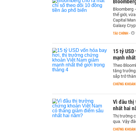
Bloomberg 
Bloomberg – 
thế giới, vừ
Capital Man
Galaxy Crypt
TÀI CHÍNH
-
15 tỷ USD 
mạnh nhất 
Theo Bloomb
tăng trưởng
sắp trở thàn
CHỨNG KHOÁN
Vì đâu th
nhất hai 
Thị trường 
qua. Vậy đâ
CHỨNG KHOÁN