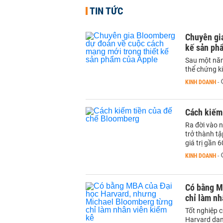
TIN TỨC
Chuyên gi
kế sản ph
Sau một năm
thể chứng ki
KINH DOANH
-
Cách kiếm
Ra đời vào 
trở thành tậ
giá trị gần 6
KINH DOANH
-
Có bằng M
chỉ làm nh
Tốt nghiệp c
Harvard danh