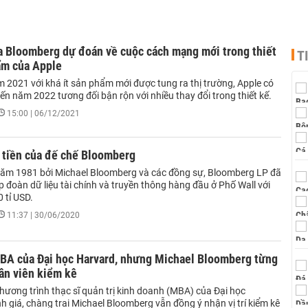
a Bloomberg dự đoán về cuộc cách mạng mới trong thiết
T
ẩm của Apple
 2021 với khá ít sản phẩm mới được tung ra thị trường, Apple có
ến năm 2022 tương đối bận rộn với nhiều thay đổi trong thiết kế.
15:00 | 06/12/2021
 tiền của đế chế Bloomberg
năm 1981 bởi Michael Bloomberg và các đồng sự, Bloomberg LP đã
p đoàn dữ liệu tài chính và truyền thông hàng đầu ở Phố Wall với
0 tỉ USD.
11:37 | 30/06/2020
BA của Đại học Harvard, nhưng Michael Bloomberg từng
ân viên kiểm kê
hương trình thạc sĩ quản trị kinh doanh (MBA) của Đại học
 giá, chàng trai Michael Bloomberg vẫn đồng ý nhận vị trí kiểm kê