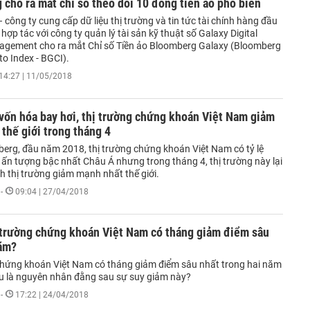
cho ra mắt chỉ số theo dõi 10 đồng tiền ảo phổ biến
công ty cung cấp dữ liệu thị trường và tin tức tài chính hàng đầu
a hợp tác với công ty quản lý tài sản kỹ thuật số Galaxy Digital
agement cho ra mắt Chỉ số Tiền ảo Bloomberg Galaxy (Bloomberg
o Index - BGCI).
14:27 | 11/05/2018
vốn hóa bay hơi, thị trường chứng khoán Việt Nam giảm
thế giới trong tháng 4
erg, đầu năm 2018, thị trường chứng khoán Việt Nam có tỷ lệ
 ấn tượng bậc nhất Châu Á nhưng trong tháng 4, thị trường này lại
h thị trường giảm mạnh nhất thế giới.
-
09:04 | 27/04/2018
ị trường chứng khoán Việt Nam có tháng giảm điểm sâu
năm?
chứng khoán Việt Nam có tháng giảm điểm sâu nhất trong hai năm
u là nguyên nhân đằng sau sự suy giảm này?
-
17:22 | 24/04/2018