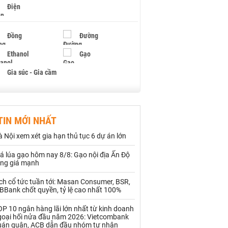
Điện
Đồng
Đường
Ethanol
Gạo
Gia súc - Gia cầm
Giấy
Gỗ
TIN MỚI NHẤT
Hạt điều
Hồ tiêu - Hạt tiêu
 Nội xem xét gia hạn thủ tục 6 dự án lớn
Khí đốt
á lúa gạo hôm nay 8/8: Gạo nội địa Ấn Độ
ăng giá mạnh
Kim loại khác
Mắc ca
ch cổ tức tuần tới: Masan Consumer, BSR,
Muối
Ngũ cốc
BBank chốt quyền, tỷ lệ cao nhất 100%
Nhựa - Hạt nhựa
P 10 ngân hàng lãi lớn nhất từ kinh doanh
goại hối nửa đầu năm 2026: Vietcombank
uán quân, ACB dẫn đầu nhóm tư nhân