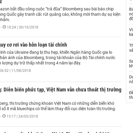
c
azon bắt đầu công cuộc “trả đũa” Bloomberg sau bài báo chip
B
nó
rung Quốc gây tranh cãi: rút quảng cáo, không mời tham dự sự kiện
đ
phẩm.
-
10:24 | 30/10/2018
V
k
uy cơ rơi vào hỗn loạn tài chính
Th
sả
hính của Ukraine đang bị thu hẹp, khiến Ngân hàng Quốc gia lo
phản ánh của Bloomberg, trong tài khoản của Bộ Tài chính nước
S
 lượng dự trữ thấp nhất trong 4 năm lại đây.
k
06:52 | 11/08/2018
Da
n
 Diễn biến phức tạp, Việt Nam vẫn chưa thoát thị trường
Đ
t
erg, thị trường chứng khoán Việt Nam có những diễn biến khó
ỉ số ít mã bluechips có thể làm thay đổi cục diện toàn thị trường.
-
15:17 | 24/05/2018