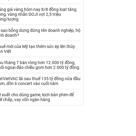
Palladium
Phân bón
ảng giá vàng hôm nay 8/8 đồng loạt tăng
Rau - Củ -Quả
Sắt thép
ng, vàng nhẫn DOJI vọt 2,5 triệu
ồng/lượng
Sữa
ì sao bỗng dưng đứng tên doanh nghiệp, hộ
inh doanh?
Than
Thức ăn chăn nuôi
uế mới của Mỹ tạo thêm sức ép lên thủy
n Việt
Thủy hải sản khác
Tôm
au tháng 7 bán ròng hơn 12.000 tỷ đồng,
Vàng
hối ngoại đảo chiều gom hơn 2.000 tỷ đồng
tVietVAC lãi sau thuế 135 tỷ đồng nửa đầu
VLXD khác
Xăng dầu
ăm, dồn 6 concert vào cuối năm
Xi măng - Clynker
ề xuất cho dùng game, kịch bản phim để
hế chấp, vay vốn ngân hàng