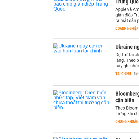
Trung Quố
Apple và Am
gián điệp T
ra mắt sản 
DOANH NGHIỆP
Ukraine ng
Dự trữ tài c
lắng. Theo 
này ghi nhận
TÀI CHÍNH
-
Bloomberg:
cận biên
Theo Bloomb
lường khi ch
CHỨNG KHOÁN