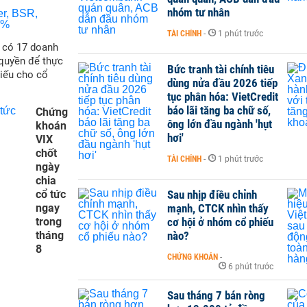
nhóm tư nhân
TÀI CHÍNH
-
1 phút trước
ẽ có 17 doanh
quyền để thực
Bức tranh tài chính tiêu
hiếu cho cổ
dùng nửa đầu 2026 tiếp
tục phân hóa: VietCredit
báo lãi tăng ba chữ số,
Chứng
ông lớn đầu ngành 'hụt
khoán
hơi'
VIX
chốt
TÀI CHÍNH
-
1 phút trước
ngày
chia
cổ tức
Sau nhịp điều chỉnh
ngay
mạnh, CTCK nhìn thấy
trong
cơ hội ở nhóm cổ phiếu
tháng
nào?
8
CHỨNG KHOÁN
-
6 phút trước
Sau tháng 7 bán ròng