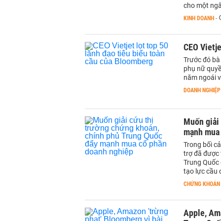
cho một ngân
KINH DOANH
-
CEO Vietje
Trước đó bà
phụ nữ quyền
năm ngoái v
DOANH NGHIỆP
Muốn giải
mạnh mua 
Trong bối cả
trợ đã được
Trung Quốc 
tạo lực cầu 
CHỨNG KHOÁN
Apple, Ama