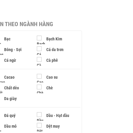
IN THEO NGÀNH HÀNG
Bạc
Bạch Kim
Bông - Sợi
Cá da trơn
Cá ngừ
Cà phê
Cacao
Cao su
Chất dẻo
Chè
Da giày
Đá quý
Dầu - Hạt dầu
Dầu mỏ
Dệt may