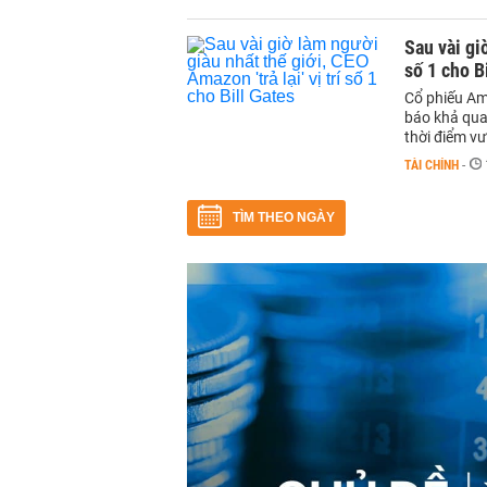
Sau vài giờ
số 1 cho B
Cổ phiếu Am
báo khả qua
thời điểm vư
TÀI CHÍNH
-
TÌM THEO NGÀY