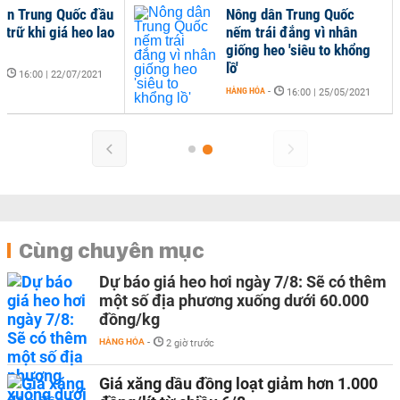
ân Trung Quốc đầu
Nông dân Trung Quốc
h trữ khi giá heo lao
nếm trái đắng vì nhân
giống heo 'siêu to khổng
lồ'
-
16:00 | 22/07/2021
HÀNG HÓA
-
16:00 | 25/05/2021
Cùng chuyên mục
Dự báo giá heo hơi ngày 7/8: Sẽ có thêm
một số địa phương xuống dưới 60.000
đồng/kg
HÀNG HÓA
-
2 giờ trước
Giá xăng dầu đồng loạt giảm hơn 1.000