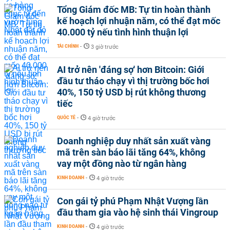
Tổng Giám đốc MB: Tự tin hoàn thành
kế hoạch lợi nhuận năm, có thể đạt mốc
40.000 tỷ nếu tình hình thuận lợi
TÀI CHÍNH
-
3 giờ trước
AI trở nên 'đáng sợ' hơn Bitcoin: Giới
đầu tư tháo chạy vì thị trường bốc hơi
40%, 150 tỷ USD bị rút không thương
tiếc
QUỐC TẾ
-
4 giờ trước
Doanh nghiệp duy nhất sản xuất vàng
mã trên sàn báo lãi tăng 64%, không
vay một đồng nào từ ngân hàng
KINH DOANH
-
4 giờ trước
Con gái tỷ phú Phạm Nhật Vượng lần
đầu tham gia vào hệ sinh thái Vingroup
KINH DOANH
-
4 giờ trước