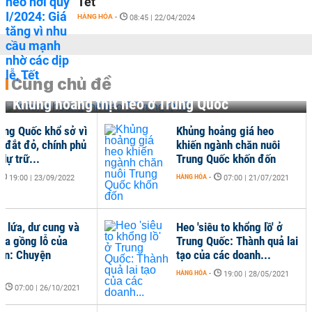
Tết
HÀNG HÓA
-
08:45 | 22/04/2024
Cùng chủ đề
Khủng hoảng thịt heo ở Trung Quốc
ung Quốc khổ sở vì
Khủng hoảng giá heo
o đắt đỏ, chính phủ
khiến ngành chăn nuôi
dự trữ...
Trung Quốc khốn đốn
HÀNG HÓA
-
19:00 | 23/09/2022
07:00 | 21/07/2021
á lứa, dư cung và
Heo 'siêu to khổng lồ' ở
ua gồng lỗ của
Trung Quốc: Thành quả lai
ân: Chuyện
tạo của các doanh...
..
HÀNG HÓA
-
19:00 | 28/05/2021
-
07:00 | 26/10/2021