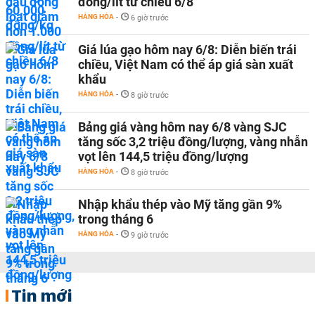
đồng/lít từ chiều 6/8
HÀNG HÓA
-
6 giờ trước
Giá lúa gạo hôm nay 6/8: Diễn biến trái
chiều, Việt Nam có thể áp giá sàn xuất
khẩu
HÀNG HÓA
-
8 giờ trước
Bảng giá vàng hôm nay 6/8 vàng SJC
tăng sốc 3,2 triệu đồng/lượng, vàng nhẫn
vọt lên 144,5 triệu đồng/lượng
HÀNG HÓA
-
8 giờ trước
Nhập khẩu thép vào Mỹ tăng gần 9%
trong tháng 6
HÀNG HÓA
-
9 giờ trước
Tin mới