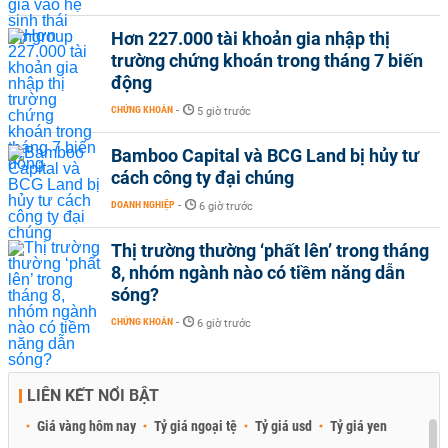
Hơn 227.000 tài khoản gia nhập thị
trường chứng khoán trong tháng 7 biến
động
CHỨNG KHOÁN
-
5 giờ trước
Bamboo Capital và BCG Land bị hủy tư
cách công ty đại chúng
DOANH NGHIỆP
-
6 giờ trước
Thị trường thường ‘phất lên’ trong tháng
8, nhóm ngành nào có tiềm năng dẫn
sóng?
CHỨNG KHOÁN
-
6 giờ trước
LIÊN KẾT NỔI BẬT
Giá vàng hôm nay
Tỷ giá ngoại tệ
Tỷ giá usd
Tỷ giá yen