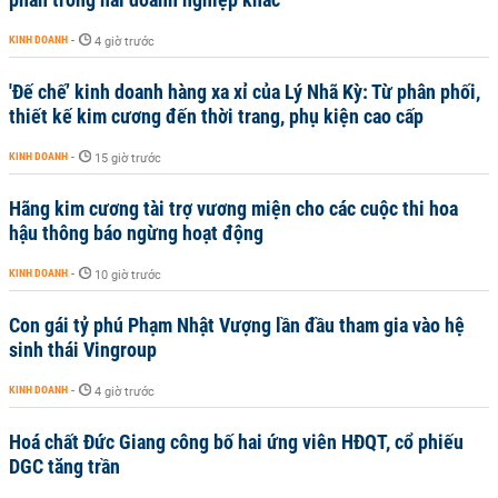
KINH DOANH
-
4 giờ trước
'Đế chế’ kinh doanh hàng xa xỉ của Lý Nhã Kỳ: Từ phân phối,
thiết kế kim cương đến thời trang, phụ kiện cao cấp
KINH DOANH
-
15 giờ trước
Hãng kim cương tài trợ vương miện cho các cuộc thi hoa
hậu thông báo ngừng hoạt động
KINH DOANH
-
10 giờ trước
Con gái tỷ phú Phạm Nhật Vượng lần đầu tham gia vào hệ
sinh thái Vingroup
KINH DOANH
-
4 giờ trước
Hoá chất Đức Giang công bố hai ứng viên HĐQT, cổ phiếu
DGC tăng trần