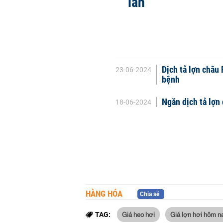
lan
Dịch tả lợn châu 
23-06-2024
bệnh
Ngăn dịch tả lợn 
18-06-2024
HÀNG HÓA
Chia sẻ
Giá heo hơi
Giá lợn hơi hôm n
TAG: