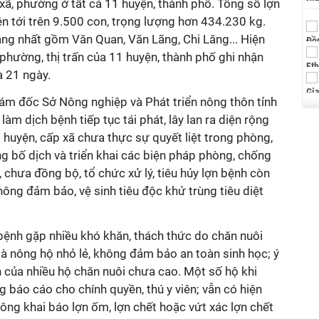
ã, phường ở tất cả 11 huyện, thành phố. Tổng số lợn
ên tới trên 9.500 con, trọng lượng hơn 434.230 kg.
ng nhất gồm Văn Quan, Văn Lãng, Chi Lăng... Hiện
 phường, thị trấn của 11 huyện, thành phố ghi nhận
a 21 ngày.
iám đốc Sở Nông nghiệp và Phát triển nông thôn tỉnh
àm dịch bệnh tiếp tục tái phát, lây lan ra diện rộng
huyện, cấp xã chưa thực sự quyết liệt trong phòng,
g bố dịch và triển khai các biện pháp phòng, chống
 chưa đồng bộ, tổ chức xử lý, tiêu hủy lợn bệnh còn
ông đảm bảo, vệ sinh tiêu độc khử trùng tiêu diệt
bệnh gặp nhiều khó khăn, thách thức do chăn nuôi
 là nông hộ nhỏ lẻ, không đảm bảo an toàn sinh học; ý
 của nhiều hộ chăn nuôi chưa cao. Một số hộ khi
g báo cáo cho chính quyền, thú y viên; vẫn có hiện
hông khai báo lợn ốm, lợn chết hoặc vứt xác lợn chết