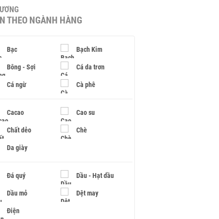
HƯƠNG
IN THEO NGÀNH HÀNG
Bạc
Bạch Kim
Bông - Sợi
Cá da trơn
Cá ngừ
Cà phê
Cacao
Cao su
Chất dẻo
Chè
Da giày
Đá quý
Dầu - Hạt dầu
Dầu mỏ
Dệt may
Điện