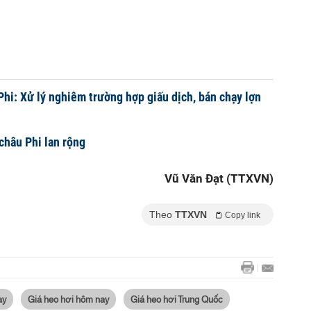
Phi: Xử lý nghiêm trường hợp giấu dịch, bán chạy lợn
châu Phi lan rộng
Vũ Văn Đạt (TTXVN)
Theo
TTXVN
Copy link
ay
Giá heo hơi hôm nay
Giá heo hơi Trung Quốc