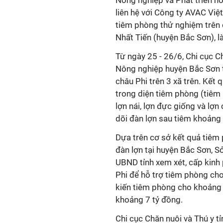
Nông nghiệp và Phát triển nô
liên hệ với Công ty AVAC Việt
tiêm phòng thử nghiệm trên d
Nhất Tiến (huyện Bắc Sơn), l
Từ ngày 25 - 26/6, Chi cục C
Nông nghiệp huyện Bắc Sơn tr
châu Phi trên 3 xã trên. Kết 
trong diện tiêm phòng (tiêm p
lợn nái, lợn đực giống và lợ
dõi đàn lợn sau tiêm khoảng
Dựa trên cơ sở kết quả tiêm 
đàn lợn tại huyện Bắc Sơn, S
UBND tỉnh xem xét, cấp kinh
Phi để hỗ trợ tiêm phòng cho
kiến tiêm phòng cho khoảng 8
khoảng 7 tỷ đồng.
Chi cục Chăn nuôi và Thú y t