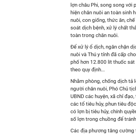
lợn châu Phi, song song với 
hiện chăn nuôi an toàn sinh 
nuôi, con giống, thức ăn, ch
soát dịch bệnh, xử lý chất th
toàn trong chăn nuôi.
Để xử lý ổ dịch, ngăn chặn dị
nuôi và Thú y tỉnh đã cấp ch
phố hơn 12.800 lít thuốc sát 
theo quy định...
Nhằm phòng, chống dịch tả lợ
người chăn nuôi, Phó Chủ tị
UBND các huyện, xã chỉ đạo, 
các tổ tiêu hủy, phun tiêu độc
có lợn bị tiêu hủy, chính qu
số lợn trong chuồng để trán
Các địa phương tăng cường t