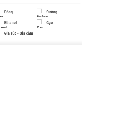
Đồng
Đường
Ethanol
Gạo
Gia súc - Gia cầm
Giấy
Gỗ
Hạt điều
Hồ tiêu - Hạt tiêu
Khí đốt
Kim loại khác
Mắc ca
Muối
Ngũ cốc
Nhựa - Hạt nhựa
Palladium
Phân bón