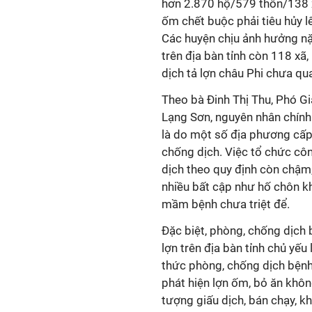
hơn 2.870 hộ/579 thôn/138 x
ốm chết buộc phải tiêu hủy l
Các huyện chịu ảnh hưởng nặ
trên địa bàn tỉnh còn 118 xã,
dịch tả lợn châu Phi chưa qu
Theo bà Đinh Thị Thu, Phó G
Lạng Sơn, nguyên nhân chính l
là do một số địa phương cấp 
chống dịch. Việc tổ chức côn
dịch theo quy định còn chậm,
nhiều bất cập như hố chôn kh
mầm bệnh chưa triệt để.
Đặc biệt, phòng, chống dịch 
lợn trên địa bàn tỉnh chủ yếu
thức phòng, chống dịch bệnh
phát hiện lợn ốm, bỏ ăn khôn
tượng giấu dịch, bán chạy, k