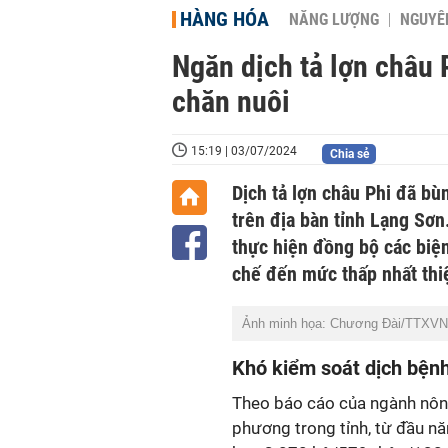
HÀNG HÓA
NĂNG LƯỢNG
NGUYÊN
Ngăn dịch tả lợn châu 
chăn nuôi
15:19 | 03/07/2024
Chia sẻ
Dịch tả lợn châu Phi đã b
trên địa bàn tỉnh Lạng Sơ
thực hiện đồng bộ các biệ
chế đến mức thấp nhất thiệ
Ảnh minh họa: Chương Đài/TTXVN
Khó kiểm soát dịch bện
Theo báo cáo của ngành nông
phương trong tỉnh, từ đầu nă