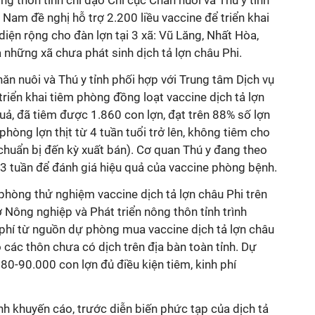
ng thôn tỉnh chỉ đạo Chi cục Chăn nuôi và Thú y tỉnh
 Nam đề nghị hỗ trợ 2.200 liều vaccine để triển khai
iện rộng cho đàn lợn tại 3 xã: Vũ Lăng, Nhất Hòa,
à những xã chưa phát sinh dịch tả lợn châu Phi.
hăn nuôi và Thú y tỉnh phối hợp với Trung tâm Dịch vụ
iển khai tiêm phòng đồng loạt vaccine dịch tả lợn
quả, đã tiêm được 1.860 con lợn, đạt trên 88% số lợn
hòng lợn thịt từ 4 tuần tuổi trở lên, không tiêm cho
n chuẩn bị đến kỳ xuất bán). Cơ quan Thú y đang theo
 3 tuần để đánh giá hiệu quả của vaccine phòng bệnh.
phòng thử nghiệm vaccine dịch tả lợn châu Phi trên
ở Nông nghiệp và Phát triển nông thôn tỉnh trình
 phí từ nguồn dự phòng mua vaccine dịch tả lợn châu
 các thôn chưa có dịch trên địa bàn toàn tỉnh. Dự
0-90.000 con lợn đủ điều kiện tiêm, kinh phí
ỉnh khuyến cáo, trước diễn biến phức tạp của dịch tả