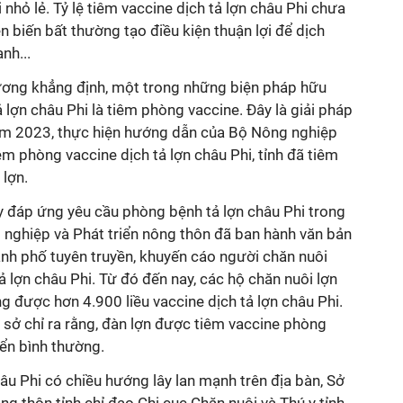
nhỏ lẻ. Tỷ lệ tiêm vaccine dịch tả lợn châu Phi chưa
iễn biến bất thường tạo điều kiện thuận lợi để dịch
nh...
ơng khẳng định, một trong những biện pháp hữu
 lợn châu Phi là tiêm phòng vaccine. Đây là giải pháp
Năm 2023, thực hiện hướng dẫn của Bộ Nông nghiệp
êm phòng vaccine dịch tả lợn châu Phi, tỉnh đã tiêm
lợn.
y đáp ứng yêu cầu phòng bệnh tả lợn châu Phi trong
 nghiệp và Phát triển nông thôn đã ban hành văn bản
ành phố tuyên truyền, khuyến cáo người chăn nuôi
tả lợn châu Phi. Từ đó đến nay, các hộ chăn nuôi lợn
 được hơn 4.900 liều vaccine dịch tả lợn châu Phi.
 sở chỉ ra rằng, đàn lợn được tiêm vaccine phòng
iển bình thường.
hâu Phi có chiều hướng lây lan mạnh trên địa bàn, Sở