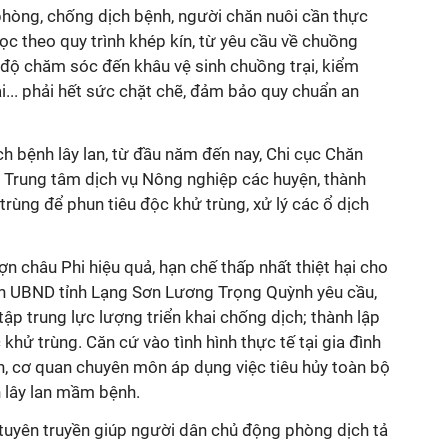
phòng, chống dịch bệnh, người chăn nuôi cần thực
học theo quy trình khép kín, từ yêu cầu về chuồng
ế độ chăm sóc đến khâu vệ sinh chuồng trại, kiểm
ải... phải hết sức chặt chẽ, đảm bảo quy chuẩn an
ch bệnh lây lan, từ đầu năm đến nay, Chi cục Chăn
o Trung tâm dịch vụ Nông nghiệp các huyện, thành
trùng để phun tiêu độc khử trùng, xử lý các ổ dịch
n châu Phi hiệu quả, hạn chế thấp nhất thiệt hại cho
ch UBND tỉnh Lạng Sơn Lương Trọng Quỳnh yêu cầu,
tập trung lực lượng triển khai chống dịch; thành lập
 khử trùng. Căn cứ vào tình hình thực tế tại gia đình
yền, cơ quan chuyên môn áp dụng việc tiêu hủy toàn bộ
h lây lan mầm bệnh.
uyên truyền giúp người dân chủ động phòng dịch tả