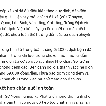
ấp xã khi đã đủ điều kiện theo quy định, dẫn đến
ệu quả. Hiện nay mới chỉ có 61 xã (của 7 huyện,
Quan, Lộc Bình, Văn Lãng, Chi Lăng, Tràng Định và
 bố dịch. Việc tiêu hủy lợn ốm, chết do mắc bệnh
riệt để, chưa tuân thủ hướng dẫn của cơ quan chuyên
trong tỉnh, từ trung tuần tháng 5/2024, dịch bệnh đã
an nhanh, trong khi lực lượng chuyên môn mỏng, dẫn
hống dịch tại cơ sở gặp rất nhiều khó khăn. Số lượng
phòng bệnh cao. Bên cạnh đó, giá thành vaccine dịch
oảng 69.000 đồng/liều, chưa bao gồm công tiêm và
 chần chừ trong việc mua về tiêm cho đàn lợn...
kết hợp chăn nuôi an toàn
ệnh, Sở Nông nghiệp và Phát triển nông thôn tỉnh cho
 địa bàn tỉnh có nguy cơ tiếp tục phát sinh và lây lan