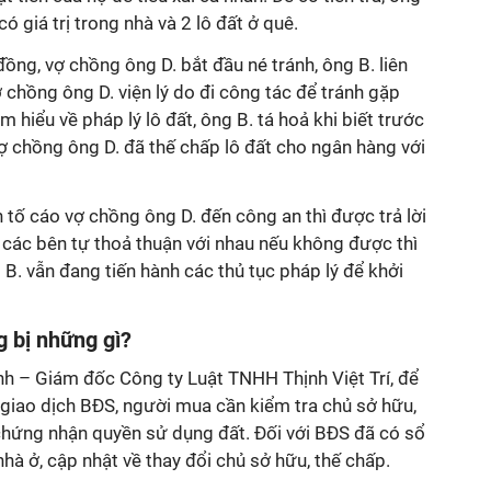
ó giá trị trong nhà và 2 lô đất ở quê.
ồng, vợ chồng ông D. bắt đầu né tránh, ông B. liên
ợ chồng ông D. viện lý do đi công tác để tránh gặp
ìm hiểu về pháp lý lô đất, ông B. tá hoả khi biết trước
vợ chồng ông D. đã thế chấp lô đất cho ngân hàng với
n tố cáo vợ chồng ông D. đến công an thì được trả lời
, các bên tự thoả thuận với nhau nếu không được thì
g B. vẫn đang tiến hành các thủ tục pháp lý để khởi
g bị những gì?
h – Giám đốc Công ty Luật TNHH Thịnh Việt Trí, để
 giao dịch BĐS, người mua cần kiểm tra chủ sở hữu,
 chứng nhận quyền sử dụng đất. Đối với BĐS đã có sổ
nhà ở, cập nhật về thay đổi chủ sở hữu, thế chấp.