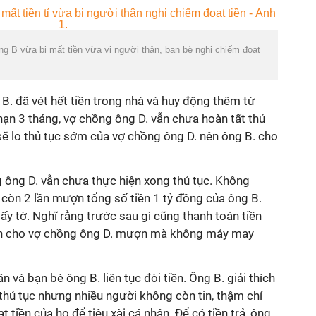
ông B vừa bị mất tiền vừa vị người thân, bạn bè nghi chiếm đoạt
 B. đã vét hết tiền trong nhà và huy động thêm từ
 hạn 3 tháng, vợ chồng ông D. vẫn chưa hoàn tất thủ
 sẽ lo thủ tục sớm của vợ chồng ông D. nên ông B. cho
 ông D. vẫn chưa thực hiện xong thủ tục. Không
 còn 2 lần mượn tổng số tiền 1 tỷ đồng của ông B.
giấy tờ. Nghĩ rằng trước sau gì cũng thanh toán tiền
iền cho vợ chồng ông D. mượn mà không mảy may
n và bạn bè ông B. liên tục đòi tiền. Ông B. giải thích
 thủ tục nhưng nhiều người không còn tin, thậm chí
 tiền của họ để tiêu xài cá nhân. Để có tiền trả, ông