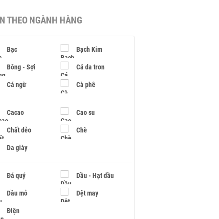
IN THEO NGÀNH HÀNG
Bạc
Bạch Kim
Bông - Sợi
Cá da trơn
Cá ngừ
Cà phê
Cacao
Cao su
Chất dẻo
Chè
Da giày
Đá quý
Dầu - Hạt dầu
Dầu mỏ
Dệt may
Điện