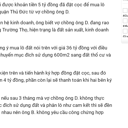
i được khoản tiền 5 tỷ đồng đã đặt cọc để mua lô
quận Thủ Đức từ vợ chồng ông D.
n hệ kinh doanh, ông biết vợ chồng ông D. đang rao
Trường Thọ, hiện trạng là đất sản xuất, kinh doanh
ồng ý mua lô đất nói trên với giá 36 tỷ đồng với điều
c chuyển mục đích sử dụng 600m2 sang đất thổ cư và
kiện trên và tiến hành ký hợp đồng đặt cọc, sau đó
 4 tỷ đồng, phần còn lại sẽ thanh toán khi hai bên ký
 nếu sau 3 tháng mà vợ chồng ông D. không thực
 đích sử dụng đất và phân lô như cam kết thì sẽ đền
ởng nhau nên ông B. không yêu cầu công chứng hợp