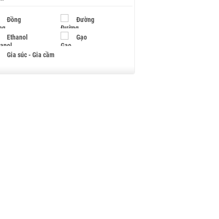
Đồng
Đường
Ethanol
Gạo
Gia súc - Gia cầm
Giấy
Gỗ
Hạt điều
Hồ tiêu - Hạt tiêu
Khí đốt
Kim loại khác
Mắc ca
Muối
Ngũ cốc
Nhựa - Hạt nhựa
Palladium
Phân bón