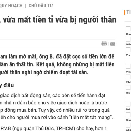
QUY HOẠCH
CHỦ ĐẦU TƯ
T
 vừa mất tiền tỉ vừa bị người thân
ham làm mờ mắt, ông B. đã đặt cọc số tiền lớn để
àm ăn thất tín. Kết quả, không những bị mất tiền
gười thân nghi ngờ chiếm đoạt tài sản.
ấy đâu
giao dịch bất động sản, các bên sẽ tiến hành đặt
iến nhằm đảm bảo cho việc giao dịch hoặc là bước
ợp đồng mua bán. Tuy vậy, có nhiều rủi ro trong quá
iến cho người mua rơi vào cảnh “tiền mất tật mang”.
g P.V.B (ngụ quận Thủ Đức, TP.HCM) cho hay, hơn 1