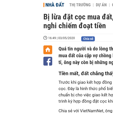
NHÀ ĐẤT
THỊ TRƯỜNG
DỰ ÁN
Bị lừa đặt cọc mua đất,
nghi chiếm đoạt tiền
16:49 | 03/05/2020
Chia sẻ
Quá tin người và do lòng t
mua đất của cặp vợ chồng l
tỉ, ông này còn bị những n
Tiền mất, đất chẳng th
Trước khi giao kết hợp đồng 
cọc. Đây là hình thức phổ b
chuẩn bị cho việc giao kết h
trình ký hợp đồng đặt cọc kh
Chia sẻ với
VietNamNet
, ôn