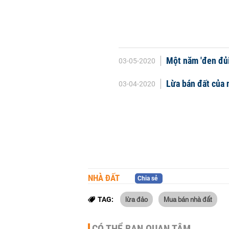
Một năm 'đen đủi
03-05-2020
Lừa bán đất của 
03-04-2020
NHÀ ĐẤT
Chia sẻ
lừa đảo
Mua bán nhà đất
TAG:
CÓ THỂ BẠN QUAN TÂM