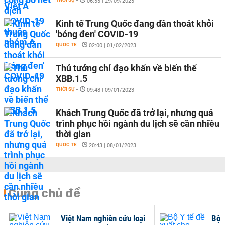
-
06:33 | 29/09/2023
Kinh tế Trung Quốc đang dần thoát khỏi
'bóng đen' COVID-19
QUỐC TẾ
-
02:00 | 01/02/2023
Thủ tướng chỉ đạo khẩn về biến thể
XBB.1.5
THỜI SỰ
-
09:48 | 09/01/2023
Khách Trung Quốc đã trở lại, nhưng quá
trình phục hồi ngành du lịch sẽ cần nhiều
thời gian
QUỐC TẾ
-
20:43 | 08/01/2023
Cùng chủ đề
Việt Nam nghiên cứu loại
Bộ 