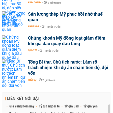
KINH DOANH
-
5 giờ trước
Sản lượng thép Mỹ phục hồi nhờ thuế
quan
HÀNG HÓA
-
1 phút trước
Chứng khoán Mỹ đồng loạt giảm điểm
khi giá dầu quay đầu tăng
QUỐC TẾ
-
1 phút trước
Tổng Bí thư, Chủ tịch nước: Làm rõ
trách nhiệm khi dự án chậm tiến độ, đội
vốn
THỜI SỰ
-
7 giờ trước
LIÊN KẾT NỔI BẬT
Giá vàng hôm nay
Tỷ giá ngoại tệ
Tỷ giá usd
Tỷ giá yen