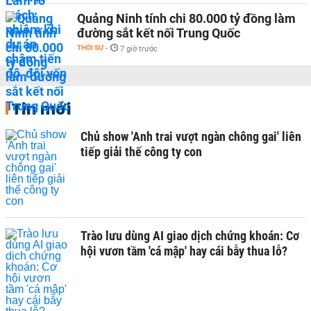
Quảng Ninh tính chi 80.000 tỷ đồng làm
đường sắt kết nối Trung Quốc
THỜI SỰ
-
7 giờ trước
Tin mới
Chủ show 'Anh trai vượt ngàn chông gai' liên
tiếp giải thế công ty con
Trào lưu dùng AI giao dịch chứng khoán: Cơ
hội vươn tầm 'cá mập' hay cái bẫy thua lỗ?