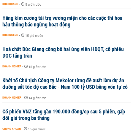
KINH DOANH
-
5 giờ trước
Hãng kim cương tài trợ vương miện cho các cuộc thi hoa
hậu thông báo ngừng hoạt động
KINH DOANH
-
15 giờ trước
Hoá chất Đức Giang công bố hai ứng viên HĐQT, cổ phiếu
DGC tăng trần
DOANH NGHIỆP
-
15 giờ trước
Khởi tố Chủ tịch Công ty Mekolor từng đề xuất làm dự án
đường sắt tốc độ cao Bắc - Nam 100 tỷ USD bằng vốn tự có
DOANH NGHIỆP
-
14 giờ trước
Cổ phiếu VNZ tăng gần 190.000 đồng/cp sau 5 phiên, gấp
đôi giá trong ba tháng
CHỨNG KHOÁN
-
15 giờ trước