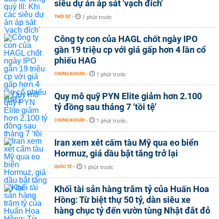
siêu dự án áp sát 'vạch đích'
THỜI SỰ
-
1 phút trước
Công ty con của HAGL chốt ngày IPO
gần 19 triệu cp với giá gấp hơn 4 lần cổ
phiếu HAG
CHỨNG KHOÁN
-
1 phút trước
Quy mô quỹ PYN Elite giảm hơn 2.100
tỷ đồng sau tháng 7 ‘tồi tệ’
CHỨNG KHOÁN
-
1 phút trước
Iran xem xét cấm tàu Mỹ qua eo biển
Hormuz, giá dầu bật tăng trở lại
QUỐC TẾ
-
1 phút trước
Khối tài sản hàng trăm tỷ của Huấn Hoa
Hồng: Từ biệt thự 50 tỷ, dàn siêu xe
hàng chục tỷ đến vườn tùng Nhật đắt đỏ