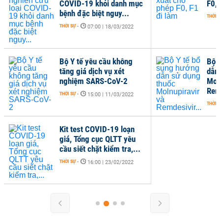
COVID-19 khỏi danh mục
F0,
bệnh đặc biệt nguy...
THỜI 
THỜI SỰ
-
07:00 | 18/03/2022
Bộ Y tế yêu cầu không
Bộ 
tăng giá dịch vụ xét
dẫn
nghiệm SARS-CoV-2
Mol
Rem
THỜI SỰ
-
15:00 | 11/03/2022
THỜI 
Kit test COVID-19 loạn
giá, Tổng cục QLTT yêu
cầu siết chặt kiểm tra,...
THỜI SỰ
-
16:00 | 23/02/2022