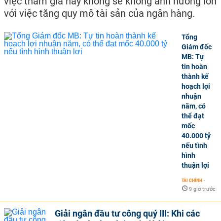
việc tham gia hay không sẽ không ảnh hưởng lớn
với việc tăng quy mô tài sản của ngân hàng.
Tổng
Giám đốc
MB: Tự
tin hoàn
thành kế
hoạch lợi
nhuận
năm, có
thể đạt
mốc
40.000 tỷ
nếu tình
hình
thuận lợi
TÀI CHÍNH
-
9 giờ trước
Giải ngân đầu tư công quý III: Khi các