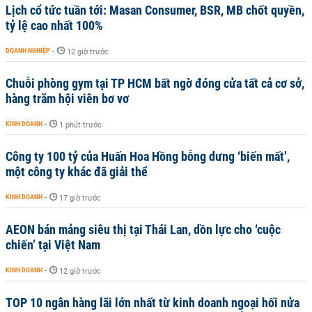
Lịch cổ tức tuần tới: Masan Consumer, BSR, MB chốt quyền,
tỷ lệ cao nhất 100%
DOANH NGHIỆP
-
12 giờ trước
Chuỗi phòng gym tại TP HCM bất ngờ đóng cửa tất cả cơ sở,
hàng trăm hội viên bơ vơ
KINH DOANH
-
1 phút trước
Công ty 100 tỷ của Huấn Hoa Hồng bỗng dưng ‘biến mất’,
một công ty khác đã giải thể
KINH DOANH
-
17 giờ trước
AEON bán mảng siêu thị tại Thái Lan, dồn lực cho ‘cuộc
chiến’ tại Việt Nam
KINH DOANH
-
12 giờ trước
TOP 10 ngân hàng lãi lớn nhất từ kinh doanh ngoại hối nửa