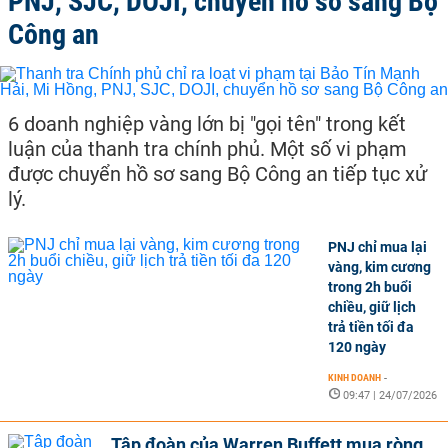
PNJ, SJC, DOJI, chuyển hồ sơ sang Bộ
Công an
6 doanh nghiệp vàng lớn bị "gọi tên" trong kết
luận của thanh tra chính phủ. Một số vi phạm
được chuyển hồ sơ sang Bộ Công an tiếp tục xử
lý.
PNJ chỉ mua lại
vàng, kim cương
trong 2h buổi
chiều, giữ lịch
trả tiền tối đa
120 ngày
KINH DOANH
-
09:47 | 24/07/2026
Tập đoàn của Warren Buffett mua ròng