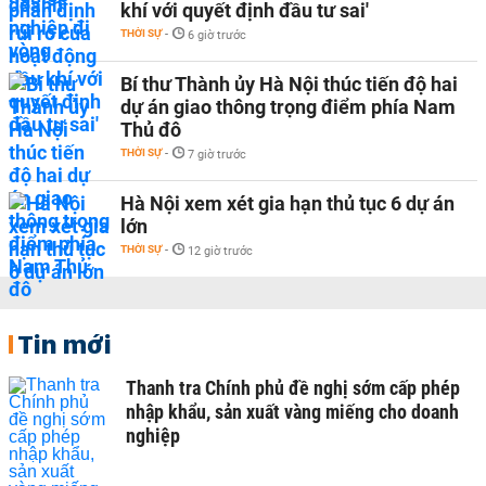
khí với quyết định đầu tư sai'
THỜI SỰ
-
6 giờ trước
Bí thư Thành ủy Hà Nội thúc tiến độ hai
dự án giao thông trọng điểm phía Nam
Thủ đô
THỜI SỰ
-
7 giờ trước
Hà Nội xem xét gia hạn thủ tục 6 dự án
lớn
THỜI SỰ
-
12 giờ trước
Tin mới
Thanh tra Chính phủ đề nghị sớm cấp phép
nhập khẩu, sản xuất vàng miếng cho doanh
nghiệp