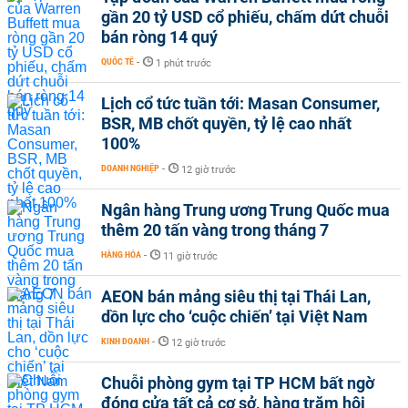
gần 20 tỷ USD cổ phiếu, chấm dứt chuỗi
bán ròng 14 quý
QUỐC TẾ
-
1 phút trước
Lịch cổ tức tuần tới: Masan Consumer,
BSR, MB chốt quyền, tỷ lệ cao nhất
100%
DOANH NGHIỆP
-
12 giờ trước
Ngân hàng Trung ương Trung Quốc mua
thêm 20 tấn vàng trong tháng 7
HÀNG HÓA
-
11 giờ trước
AEON bán mảng siêu thị tại Thái Lan,
dồn lực cho ‘cuộc chiến’ tại Việt Nam
KINH DOANH
-
12 giờ trước
Chuỗi phòng gym tại TP HCM bất ngờ
đóng cửa tất cả cơ sở, hàng trăm hội