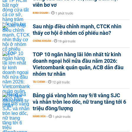
viên bơ vơ
KINH DOANH
-
1 phút trước
Sau nhịp điều chỉnh mạnh, CTCK nhìn
thấy cơ hội ở nhóm cổ phiếu nào?
CHỨNG KHOÁN
-
19 giờ trước
TOP 10 ngân hàng lãi lớn nhất từ kinh
doanh ngoại hối nửa đầu năm 2026:
Vietcombank quán quân, ACB dẫn đầu
nhóm tư nhân
TÀI CHÍNH
-
12 giờ trước
Bảng giá vàng hôm nay 9/8 vàng SJC
và nhẫn tròn leo dốc, nữ trang tăng tới 6
triệu đồng/lượng
HÀNG HÓA
-
1 phút trước