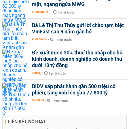
mặt, ngang ngửa MWG
DOANH NGHIỆP
-
1 phút trước
Bà Lê Thị Thu Thủy gửi lời chào tạm biệt
VinFast sau 9 năm gắn bó
KINH DOANH
-
1 phút trước
Đề xuất miễn 30% thuế thu nhập cho hộ
kinh doanh, doanh nghiệp có doanh thu
dưới 10 tỷ đồng
THỜI SỰ
-
1 phút trước
BIDV sắp phát hành gần 500 triệu cổ
phiếu, tăng vốn lên gần 77.800 tỷ
TÀI CHÍNH
-
1 phút trước
LIÊN KẾT NỔI BẬT