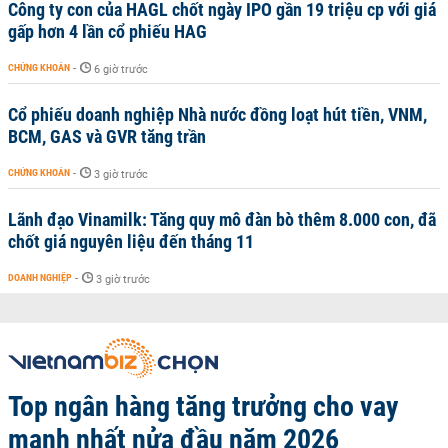
Công ty con của HAGL chốt ngày IPO gần 19 triệu cp với giá
gấp hơn 4 lần cổ phiếu HAG
CHỨNG KHOÁN
-
6 giờ trước
Cổ phiếu doanh nghiệp Nhà nước đồng loạt hút tiền, VNM,
BCM, GAS và GVR tăng trần
CHỨNG KHOÁN
-
3 giờ trước
Lãnh đạo Vinamilk: Tăng quy mô đàn bò thêm 8.000 con, đã
chốt giá nguyên liệu đến tháng 11
DOANH NGHIỆP
-
3 giờ trước
Top ngân hàng tăng trưởng cho vay
mạnh nhất nửa đầu năm 2026