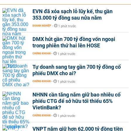
EVN đã xóa sạch lỗ lũy kế, thu gần
353.000 tỷ đồng sau nửa năm
DOANH NGHIỆP
-
1 phút trước
DMX hút gần 700 tỷ đồng vốn ngoại
trong phiên thứ hai lên HOSE
CHỨNG KHOÁN
-
1 phút trước
Tự doanh sang tay gần 700 tỷ đồng cổ
phiếu DMX cho ai?
CHỨNG KHOÁN
-
1 phút trước
NHNN cần tăng nắm giữ bao nhiêu cổ
phiếu CTG để sở hữu tối thiểu 65%
VietinBank?
CHỨNG KHOÁN
-
1 phút trước
VNPT nắm giữ hơn 62.000 tỷ đồng tiền