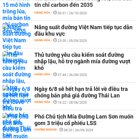
tín chỉ carbon đến 2035
HÀNG HÓA
-
06:51 | 24/10/2025
Năng suất đường Việt Nam tiếp tục dẫn
đầu khu vực
HÀNG HÓA
-
23:00 | 05/09/2025
Thủ tướng yêu cầu kiểm soát đường
nhập lậu, hỗ trợ ngành mía đường vượt
khó
HÀNG HÓA
-
07:44 | 26/08/2025
Ngày 6/8 sẽ hết hạn trả lời về điều tra
chống bán phá giá đường Thái Lan
HÀNG HÓA
-
16:22 | 28/06/2025
Phó Chủ tịch Mía Đường Lam Sơn muốn
gom 3 triệu cổ phiếu LSS
CHỨNG KHOÁN
-
08:20 | 26/09/2024