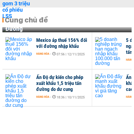
Cùng chủ đề
Đường
Mexico áp thuế 156% đối
5 d
với đường nhập khẩu
ngạ
tấn
HÀNG HÓA
-
07:56 | 12/11/2025
HÀNG
Ấn Độ dự kiến cho phép
Ấn 
xuất khẩu 1,5 triệu tấn
khẩ
đường do dư cung
cao
HÀNG HÓA
-
HÀNG
18:36 | 10/11/2025