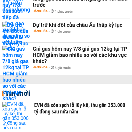
trước
HÀNG HÓA
-
1 phút trước
Dự trữ khí đốt của châu Âu thấp kỷ lục
HÀNG HÓA
-
1 giờ trước
Giá gas hôm nay 7/8 giá gas 12kg tại TP
HCM giảm bao nhiêu so với các khu vực
khác?
HÀNG HÓA
-
3 giờ trước
Tin mới
EVN đã xóa sạch lỗ lũy kế, thu gần 353.000
tỷ đồng sau nửa năm