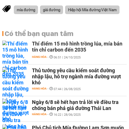
mía đường
giá đường
Hiệp hội Mía đường Việt Nam
Có thể bạn quan tâm
Thí điểm 15 mô hình trồng lúa, mía bán
tín chỉ carbon đến 2035
HÀNG HÓA
-
06:51 | 24/10/2025
Thủ tướng yêu cầu kiểm soát đường
nhập lậu, hỗ trợ ngành mía đường vượt
khó
HÀNG HÓA
-
07:44 | 26/08/2025
Ngày 6/8 sẽ hết hạn trả lời về điều tra
chống bán phá giá đường Thái Lan
HÀNG HÓA
-
16:22 | 28/06/2025
Phó Chủ tịch Mía Đường Lam Sơn muốn