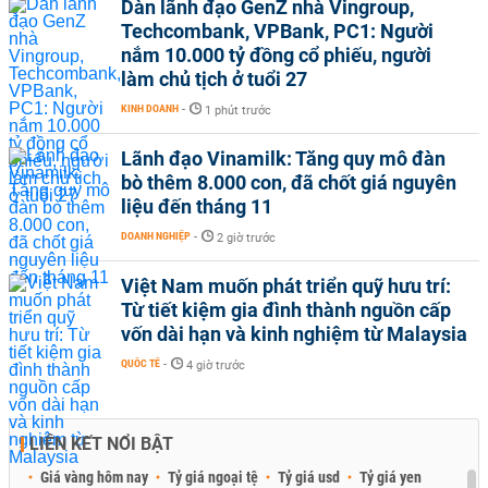
Dàn lãnh đạo GenZ nhà Vingroup,
Techcombank, VPBank, PC1: Người
nắm 10.000 tỷ đồng cổ phiếu, người
làm chủ tịch ở tuổi 27
KINH DOANH
-
1 phút trước
Lãnh đạo Vinamilk: Tăng quy mô đàn
bò thêm 8.000 con, đã chốt giá nguyên
liệu đến tháng 11
DOANH NGHIỆP
-
2 giờ trước
Việt Nam muốn phát triển quỹ hưu trí:
Từ tiết kiệm gia đình thành nguồn cấp
vốn dài hạn và kinh nghiệm từ Malaysia
QUỐC TẾ
-
4 giờ trước
LIÊN KẾT NỔI BẬT
Giá vàng hôm nay
Tỷ giá ngoại tệ
Tỷ giá usd
Tỷ giá yen