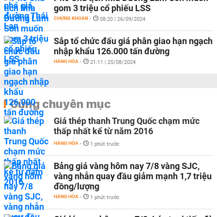
gom 3 triệu cổ phiếu LSS
CHỨNG KHOÁN
-
08:20 | 26/09/2024
Sắp tổ chức đấu giá phân giao hạn ngạch
nhập khẩu 126.000 tấn đường
HÀNG HÓA
-
21:11 | 25/08/2024
Cùng chuyên mục
Giá thép thanh Trung Quốc chạm mức
thấp nhất kể từ năm 2016
HÀNG HÓA
-
1 phút trước
Bảng giá vàng hôm nay 7/8 vàng SJC,
vàng nhẫn quay đầu giảm mạnh 1,7 triệu
đồng/lượng
HÀNG HÓA
-
1 phút trước