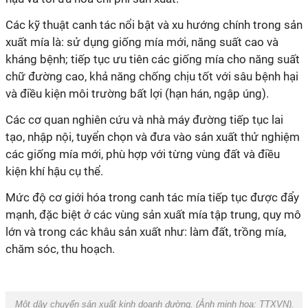
Các kỹ thuật canh tác nổi bật và xu hướng chính trong sản
xuất mía là: sử dụng giống mía mới, năng suất cao và
kháng bệnh; tiếp tục ưu tiên các giống mía cho năng suất
chữ đường cao, khả năng chống chịu tốt với sâu bệnh hại
và điều kiện môi trường bất lợi (hạn hán, ngập úng).
Các cơ quan nghiên cứu và nhà máy đường tiếp tục lai
tạo, nhập nội, tuyển chọn và đưa vào sản xuất thử nghiệm
các giống mía mới, phù hợp với từng vùng đất và điều
kiện khí hậu cụ thể.
Mức độ cơ giới hóa trong canh tác mía tiếp tục được đẩy
mạnh, đặc biệt ở các vùng sản xuất mía tập trung, quy mô
lớn và trong các khâu sản xuất như: làm đất, trồng mía,
chăm sóc, thu hoạch.
Một dây chuyển sản xuất kinh doanh đường. (Ảnh minh hoạ:
TTXVN
).