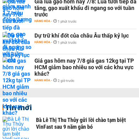
Giá lúa gạo hôm nay 7/8: Lúa tươi tiếp đà
tăng, gạo xuất khẩu đi ngang so với tuần
trước
HÀNG HÓA
-
1 phút trước
Dự trữ khí đốt của châu Âu thấp kỷ lục
HÀNG HÓA
-
1 phút trước
Giá gas hôm nay 7/8 giá gas 12kg tại TP
HCM giảm bao nhiêu so với các khu vực
khác?
HÀNG HÓA
-
2 giờ trước
Tin mới
Bà Lê Thị Thu Thủy gửi lời chào tạm biệt
VinFast sau 9 năm gắn bó