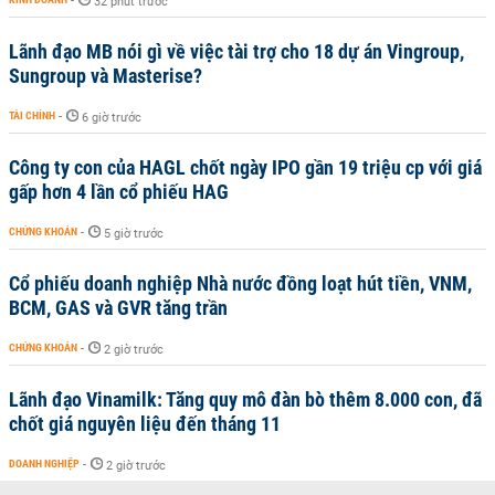
-
32 phút trước
Lãnh đạo MB nói gì về việc tài trợ cho 18 dự án Vingroup,
Sungroup và Masterise?
TÀI CHÍNH
-
6 giờ trước
Công ty con của HAGL chốt ngày IPO gần 19 triệu cp với giá
gấp hơn 4 lần cổ phiếu HAG
CHỨNG KHOÁN
-
5 giờ trước
Cổ phiếu doanh nghiệp Nhà nước đồng loạt hút tiền, VNM,
BCM, GAS và GVR tăng trần
CHỨNG KHOÁN
-
2 giờ trước
Lãnh đạo Vinamilk: Tăng quy mô đàn bò thêm 8.000 con, đã
chốt giá nguyên liệu đến tháng 11
DOANH NGHIỆP
-
2 giờ trước