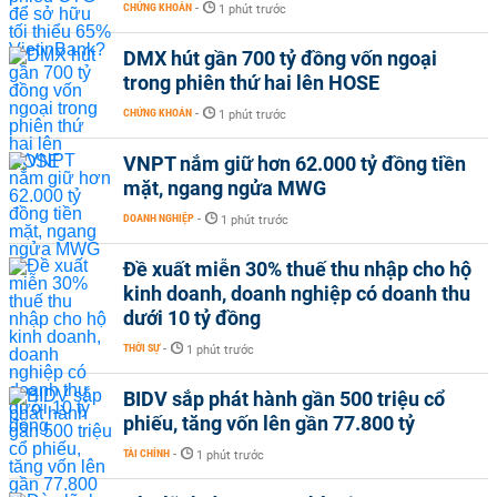
CHỨNG KHOÁN
-
1 phút trước
DMX hút gần 700 tỷ đồng vốn ngoại
trong phiên thứ hai lên HOSE
CHỨNG KHOÁN
-
1 phút trước
VNPT nắm giữ hơn 62.000 tỷ đồng tiền
mặt, ngang ngửa MWG
DOANH NGHIỆP
-
1 phút trước
Đề xuất miễn 30% thuế thu nhập cho hộ
kinh doanh, doanh nghiệp có doanh thu
dưới 10 tỷ đồng
THỜI SỰ
-
1 phút trước
BIDV sắp phát hành gần 500 triệu cổ
phiếu, tăng vốn lên gần 77.800 tỷ
TÀI CHÍNH
-
1 phút trước