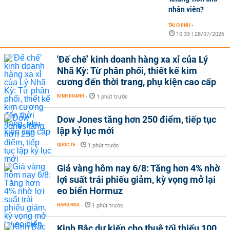
nhân viên?
TÀI CHÍNH
-
10:33 | 28/07/2026
'Đế chế’ kinh doanh hàng xa xỉ của Lý
Nhã Kỳ: Từ phân phối, thiết kế kim
cương đến thời trang, phụ kiện cao cấp
KINH DOANH
-
1 phút trước
Dow Jones tăng hơn 250 điểm, tiếp tục
lập kỷ lục mới
QUỐC TẾ
-
1 phút trước
Giá vàng hôm nay 6/8: Tăng hơn 4% nhờ
lợi suất trái phiếu giảm, kỳ vọng mở lại
eo biển Hormuz
HÀNG HÓA
-
1 phút trước
Kinh Bắc dự kiến cho thuê tối thiểu 100