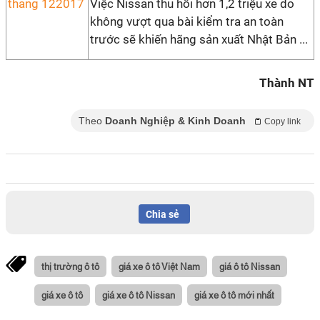
Việc Nissan thu hồi hơn 1,2 triệu xe do
không vượt qua bài kiểm tra an toàn
trước sẽ khiến hãng sản xuất Nhật Bản ...
Thành NT
Theo
Doanh Nghiệp & Kinh Doanh
Copy link
Chia sẻ
thị trường ô tô
giá xe ô tô Việt Nam
giá ô tô Nissan
giá xe ô tô
giá xe ô tô Nissan
giá xe ô tô mới nhất