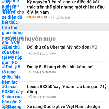
Kỷ nguyên 'tiền rẻ' cho xe điện đã kết
thúc trên thế giới nhưng mới chỉ bắt đầu
ở Việt Nam
KINH DOANH
-
11:49 | 20/01/2026
Cùng chuyên mục
Đối thủ của Uber tại Mỹ nộp đơn IPO
-
20:00 | 02/03/2019
Đại lý ô tô tung chiêu ‘bia kèm lạc’
-
15:44 | 06/10/2018
Lexus RX350 'cày' 9 năm rao bán gần 2 tỷ
đồng
-
10:50 | 20/05/2018
Xe sang Đức ồ ạt về Việt Nam, đe dọa