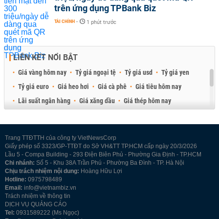
trên ứng dụng TPBank Biz
TÀI CHÍNH
-
1 phút trước
LIÊN KẾT NỔI BẬT
Giá vàng hôm nay
Tỷ giá ngoại tệ
Tỷ giá usd
Tỷ giá yen
Tỷ giá euro
Giá heo hơi
Giá cà phê
Giá tiêu hôm nay
Lãi suất ngân hàng
Giá xăng dầu
Giá thép hôm nay
Giá sầu riêng
Giá thịt heo
Giá gạo
Giá cao su
Best Retail Brokers
Diễn đàn đầu tư Việt Nam 2026
Trang TTĐTTH của công ty VietNewsCorp
Giấy phép số 3323/GP-TTĐT do Sở VH&TT TP.HCM cấp ngày 20/3/2026
Lầu 5 - Compa Building - 293 Điện Biên Phủ - Phường Gia Định - TP.HCM
Chi nhánh:
Số 5 - Khu 38A Trần Phú - Phường Ba Đình - TP. Hà Nội
Chịu trách nhiệm nội dung:
Hoàng Hữu Lợi
Hotline:
0975798489
Email:
info@vietnambiz.vn
Trách nhiệm về thông tin
DỊCH VỤ QUẢNG CÁO
Tel:
0931589222 (Ms Ngọc)