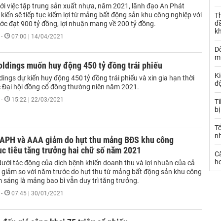
ới việc tập trung sản xuất nhựa, năm 2021, lãnh đạo An Phát
kiến sẽ tiếp tục kiếm lợi từ mảng bất động sản khu công nghiệp với
Th
đ
ớc đạt 900 tỷ đồng, lợi nhuận mang về 200 tỷ đồng.
k
-
07:00 | 14/04/2021
Dò
m
oldings muốn huy động 450 tỷ đồng trái phiếu
Ki
ings dự kiến huy động 450 tỷ đồng trái phiếu và xin gia hạn thời
đ
c Đại hội đồng cổ đông thường niên năm 2021.
-
15:22 | 22/03/2021
T
bị
T
n
 APH và AAA giảm do hụt thu mảng BĐS khu công
c tiêu tăng trưởng hai chữ số năm 2021
C
ho
ưới tác động của dịch bệnh khiến doanh thu và lợi nhuận của cả
giảm so với năm trước do hụt thu từ mảng bất động sản khu công
 sáng là mảng bao bì vẫn duy trì tăng trưởng.
-
07:45 | 30/01/2021