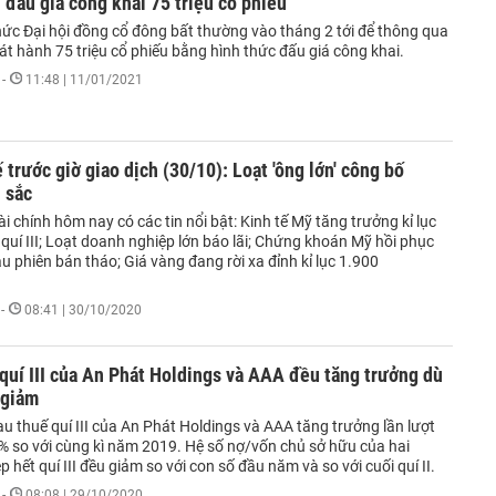
đấu giá công khai 75 triệu cổ phiếu
hức Đại hội đồng cổ đông bất thường vào tháng 2 tới để thông qua
t hành 75 triệu cổ phiếu bằng hình thức đấu giá công khai.
-
11:48 | 11/01/2021
ế trước giờ giao dịch (30/10): Loạt 'ông lớn' công bố
 sắc
tài chính hôm nay có các tin nổi bật: Kinh tế Mỹ tăng trưởng kỉ lục
quí III; Loạt doanh nghiệp lớn báo lãi; Chứng khoán Mỹ hồi phục
 phiên bán tháo; Giá vàng đang rời xa đỉnh kỉ lục 1.900
-
08:41 | 30/10/2020
quí III của An Phát Holdings và AAA đều tăng trưởng dù
 giảm
u thuế quí III của An Phát Holdings và AAA tăng trưởng lần lượt
% so với cùng kì năm 2019. Hệ số nợ/vốn chủ sở hữu của hai
 hết quí III đều giảm so với con số đầu năm và so với cuối quí II.
-
08:08 | 29/10/2020