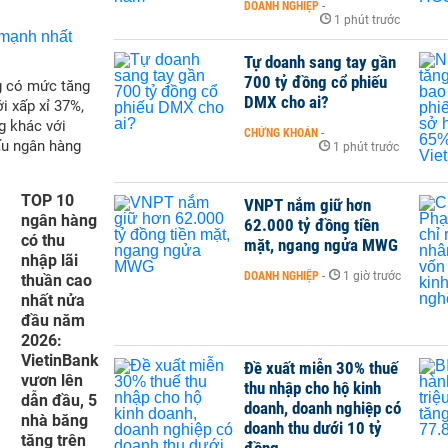
DOANH NGHIỆP
-
1 phút trước
Tự doanh sang tay gần
700 tỷ đồng cổ phiếu
g có mức tăng
DMX cho ai?
i xấp xỉ 37%,
g khác với
CHỨNG KHOÁN
-
ấu ngân hàng
1 phút trước
TOP 10
VNPT nắm giữ hơn
ngân hàng
62.000 tỷ đồng tiền
có thu
mặt, ngang ngửa MWG
nhập lãi
DOANH NGHIỆP
-
1 giờ trước
thuần cao
nhất nửa
đầu năm
2026:
VietinBank
Đề xuất miễn 30% thuế
vươn lên
thu nhập cho hộ kinh
dẫn đầu, 5
doanh, doanh nghiệp có
nhà băng
doanh thu dưới 10 tỷ
tăng trên