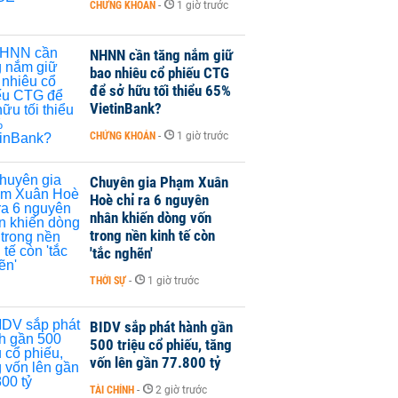
CHỨNG KHOÁN
-
1 giờ trước
NHNN cần tăng nắm giữ
bao nhiêu cổ phiếu CTG
để sở hữu tối thiểu 65%
VietinBank?
CHỨNG KHOÁN
-
1 giờ trước
Chuyên gia Phạm Xuân
Hoè chỉ ra 6 nguyên
nhân khiến dòng vốn
trong nền kinh tế còn
'tắc nghẽn'
THỜI SỰ
-
1 giờ trước
BIDV sắp phát hành gần
500 triệu cổ phiếu, tăng
vốn lên gần 77.800 tỷ
TÀI CHÍNH
-
2 giờ trước