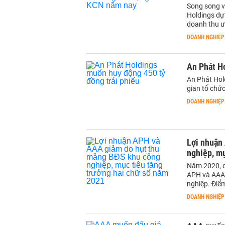
Song song v
Holdings dự 
doanh thu ư
DOANH NGHIỆP
An Phát H
An Phát Hold
gian tổ chứ
DOANH NGHIỆP
Lợi nhuận
nghiệp, mụ
Năm 2020, d
APH và AAA 
nghiệp. Điểm
DOANH NGHIỆP