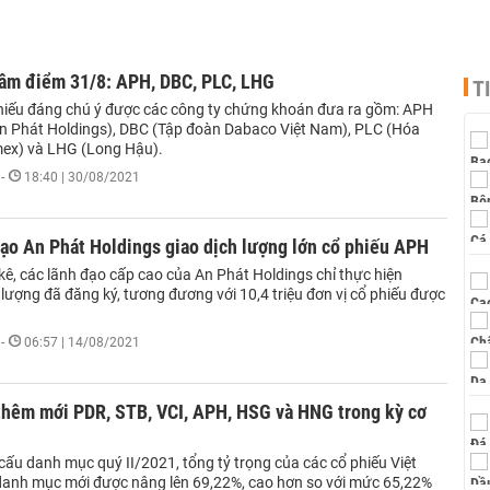
tâm điểm 31/8: APH, DBC, PLC, LHG
T
hiếu đáng chú ý được các công ty chứng khoán đưa ra gồm: APH
n Phát Holdings), DBC (Tập đoàn Dabaco Việt Nam), PLC (Hóa
mex) và LHG (Long Hậu).
-
18:40 | 30/08/2021
ạo An Phát Holdings giao dịch lượng lớn cổ phiếu APH
kê, các lãnh đạo cấp cao của An Phát Holdings chỉ thực hiện
lượng đã đăng ký, tương đương với 10,4 triệu đơn vị cổ phiếu được
-
06:57 | 14/08/2021
hêm mới PDR, STB, VCI, APH, HSG và HNG trong kỳ cơ
cấu danh mục quý II/2021, tổng tỷ trọng của các cổ phiếu Việt
anh mục mới được nâng lên 69,22%, cao hơn so với mức 65,22%