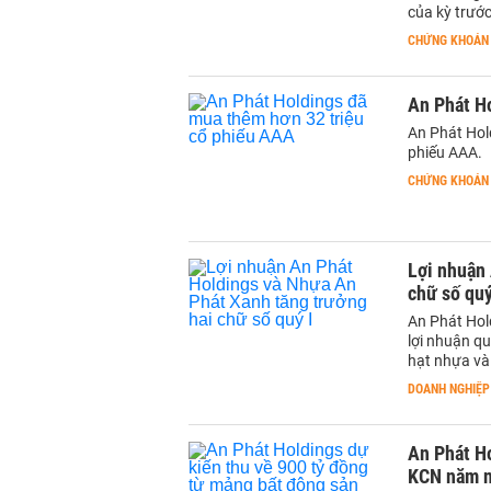
của kỳ trước
CHỨNG KHOÁN
An Phát H
An Phát Hol
phiếu AAA.
CHỨNG KHOÁN
Lợi nhuận
chữ số quý
An Phát Hol
lợi nhuận q
hạt nhựa và
DOANH NGHIỆP
An Phát Ho
KCN năm 