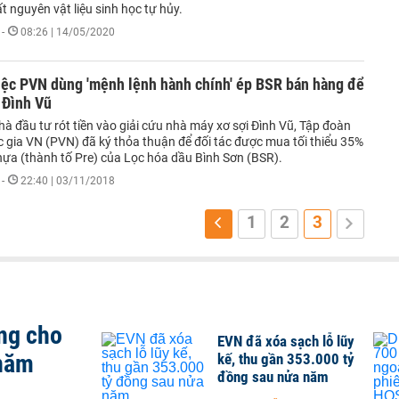
 nguyên vật liệu sinh học tự hủy.
-
08:26 | 14/05/2020
iệc PVN dùng 'mệnh lệnh hành chính' ép BSR bán hàng để
 Đình Vũ
hà đầu tư rót tiền vào giải cứu nhà máy xơ sợi Đình Vũ, Tập đoàn
c gia VN (PVN) đã ký thỏa thuận để đối tác được mua tối thiểu 35%
hựa (thành tố Pre) của Lọc hóa dầu Bình Sơn (BSR).
-
22:40 | 03/11/2018
1
2
3
ng cho
EVN đã xóa sạch lỗ lũy
 năm
kế, thu gần 353.000 tỷ
đồng sau nửa năm