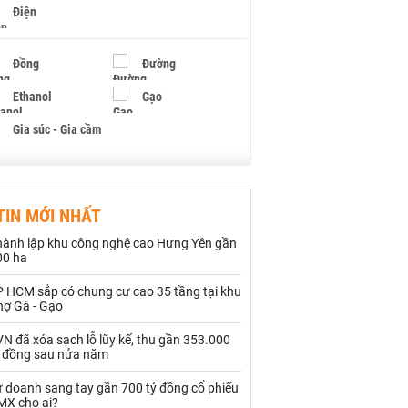
Điện
Đồng
Đường
Ethanol
Gạo
Gia súc - Gia cầm
Giấy
Gỗ
TIN MỚI NHẤT
Hạt điều
Hồ tiêu - Hạt tiêu
hành lập khu công nghệ cao Hưng Yên gần
Khí đốt
00 ha
P HCM sắp có chung cư cao 35 tầng tại khu
Kim loại khác
Mắc ca
hợ Gà - Gạo
Muối
Ngũ cốc
N đã xóa sạch lỗ lũy kế, thu gần 353.000
ỷ đồng sau nửa năm
Nhựa - Hạt nhựa
ự doanh sang tay gần 700 tỷ đồng cổ phiếu
MX cho ai?