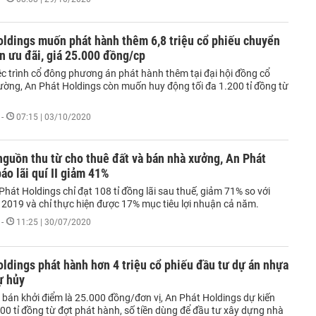
oldings muốn phát hành thêm 6,8 triệu cổ phiếu chuyển
n ưu đãi, giá 25.000 đồng/cp
ệc trình cổ đông phương án phát hành thêm tại đại hội đồng cổ
ường, An Phát Holdings còn muốn huy động tối đa 1.200 tỉ đồng từ
-
07:15 | 03/10/2020
guồn thu từ cho thuê đất và bán nhà xưởng, An Phát
áo lãi quí II giảm 41%
Phát Holdings chỉ đạt 108 tỉ đồng lãi sau thuế, giảm 71% so với
 2019 và chỉ thực hiện được 17% mục tiêu lợi nhuận cả năm.
-
11:25 | 30/07/2020
ldings phát hành hơn 4 triệu cổ phiếu đầu tư dự án nhựa
ự hủy
 bán khởi điểm là 25.000 đồng/đơn vị, An Phát Holdings dự kiến
00 tỉ đồng từ đợt phát hành, số tiền dùng để đầu tư xây dựng nhà