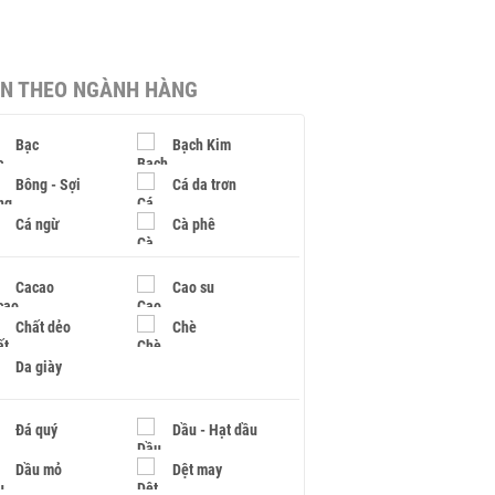
IN THEO NGÀNH HÀNG
Bạc
Bạch Kim
Bông - Sợi
Cá da trơn
Cá ngừ
Cà phê
Cacao
Cao su
Chất dẻo
Chè
Da giày
Đá quý
Dầu - Hạt dầu
Dầu mỏ
Dệt may