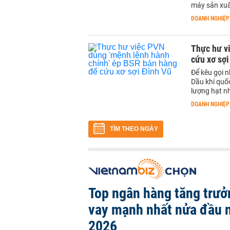
máy sản xuất
DOANH NGHIỆP
Thực hư v
cứu xơ sợi
Để kêu gọi n
Dầu khí quố
lượng hạt n
DOANH NGHIỆP
TÌM THEO NGÀY
Top ngân hàng tăng trưở
vay mạnh nhất nửa đầu
2026