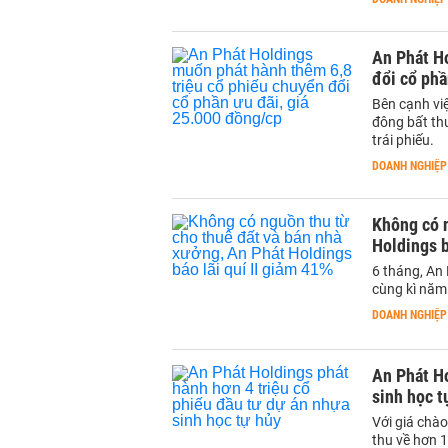
An Phát H
đổi cổ phầ
Bên cạnh vi
đông bất th
trái phiếu.
DOANH NGHIỆP
Không có n
Holdings b
6 tháng, An 
cùng kì năm
DOANH NGHIỆP
An Phát Ho
sinh học t
Với giá chào
thu về hơn 1