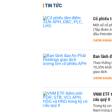
TIN TỨC
Cổ phiếu 
Một số cổ p
(Tập đoàn A
dầu Petroli
CHỨNG KHOÁN
Ban lãnh đ
Theo thống 
70,35% khối 
giao dịch.
CHỨNG KHOÁN
VNM ETF t
cấu quý II
Trong kỳ cơ 
Nam trong d