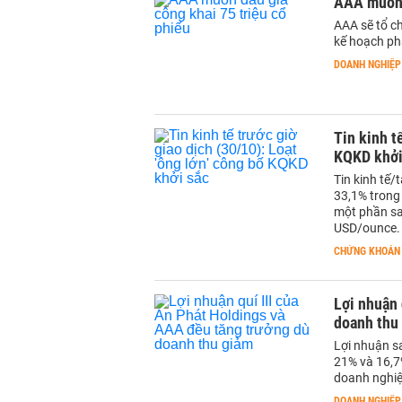
AAA muốn 
AAA sẽ tổ c
kế hoạch phá
DOANH NGHIỆP
Tin kinh t
KQKD khởi
Tin kinh tế/
33,1% trong 
một phần sau
USD/ounce.
CHỨNG KHOÁN
Lợi nhuận 
doanh thu
Lợi nhuận sa
21% và 16,7
doanh nghiệp
DOANH NGHIỆP