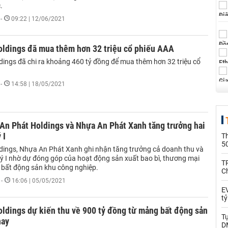
.
-
09:22 | 12/06/2021
oldings đã mua thêm hơn 32 triệu cổ phiếu AAA
dings đã chi ra khoảng 460 tỷ đồng để mua thêm hơn 32 triệu cổ
-
14:58 | 18/05/2021
 An Phát Holdings và Nhựa An Phát Xanh tăng trưởng hai
 I
T
5
dings, Nhựa An Phát Xanh ghi nhận tăng trưởng cả doanh thu và
uý I nhờ dự đóng góp của hoạt động sản xuất bao bì, thương mại
T
 bất động sản khu công nghiệp.
C
-
16:06 | 05/05/2021
EV
t
ldings dự kiến thu về 900 tỷ đồng từ mảng bất động sản
T
nay
D