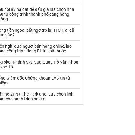
Palladium
Phân bón
u hồi 89 ha đất để đấu giá lựa chọn nhà
Rau - Củ -Quả
Sắt thép
ầu tư công trình thành phố cảng hàng
hông
Sữa
ng tiền ngoại bất ngờ trở lại TTCK, ai đã
ua vào?
Than
Thức ăn chăn nuôi
ến nghị đưa người bán hàng online, lao
ộng công trình đóng BHXH bắt buộc
Thủy hải sản khác
Tôm
ikToker Khánh Sky, Vua Quạt, Hồ Văn Khoa
Vàng
 khởi tố
ổng Giám đốc Chứng khoán EVS xin từ
VLXD khác
Xăng dầu
hiệm
Xi măng - Clynker
ăn hộ 2PN+ The Parkland: Lựa chọn linh
ạt cho hành trình an cư