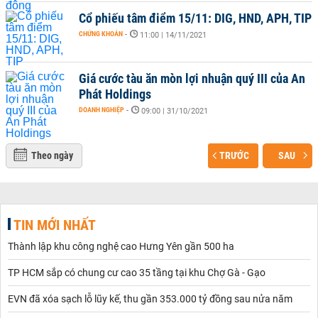
Cổ phiếu tâm điểm 15/11: DIG, HND, APH, TIP
CHỨNG KHOÁN
-
11:00 | 14/11/2021
Giá cước tàu ăn mòn lợi nhuận quý III của An
Phát Holdings
DOANH NGHIỆP
-
09:00 | 31/10/2021
Theo ngày
TRƯỚC
SAU
TIN MỚI NHẤT
Thành lập khu công nghệ cao Hưng Yên gần 500 ha
TP HCM sắp có chung cư cao 35 tầng tại khu Chợ Gà - Gạo
EVN đã xóa sạch lỗ lũy kế, thu gần 353.000 tỷ đồng sau nửa năm