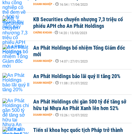
DOANH NGHIỆP
-
16:54 | 17/04/2023
KB Securities chuyển nhượng 7,3 triệu cổ
phiếu APH cho An Phát Holdings
CHỨNG KHOÁN
-
14:20 | 13/03/2023
An Phát Holdings bổ nhiệm Tổng Giám đốc
mới
DOANH NGHIỆP
-
14:07 | 27/01/2023
An Phát Holdings báo lãi quý II tăng 20%
DOANH NGHIỆP
-
11:08 | 31/07/2022
An Phát Holdings chi gần 500 tỷ để tăng sở
hữu tại Nhựa An Phát Xanh lên hơn 52%
DOANH NGHIỆP
-
15:26 | 12/07/2022
Tiến sĩ khoa học quốc tịch Pháp trở thành