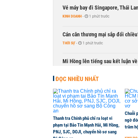
Vé máy bay đi Singapore, Thái La
KINH DOANH
-
1 phút trước
Cán cân thương mại sắp đổi chiều
THỜI SỰ
-
1 phút trước
Mi Hồng lên tiếng sau kết luận về
KINH DOANH
-
1 phút trước
ĐỌC NHIỀU NHẤT
Chuỗi 
Thanh tra Chính phủ chỉ ra loạt vi
ngờ đón
phạm tại Bảo Tín Mạnh Hải, Mi Hồng,
trăm hộ
PNJ, SJC, DOJI, chuyển hồ sơ sang