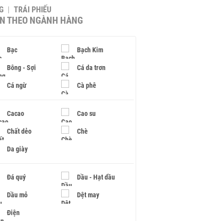
G
TRÁI PHIẾU
IN THEO NGÀNH HÀNG
Bạc
Bạch Kim
Bông - Sợi
Cá da trơn
Cá ngừ
Cà phê
Cacao
Cao su
Chất dẻo
Chè
Da giày
Đá quý
Dầu - Hạt dầu
Dầu mỏ
Dệt may
Điện