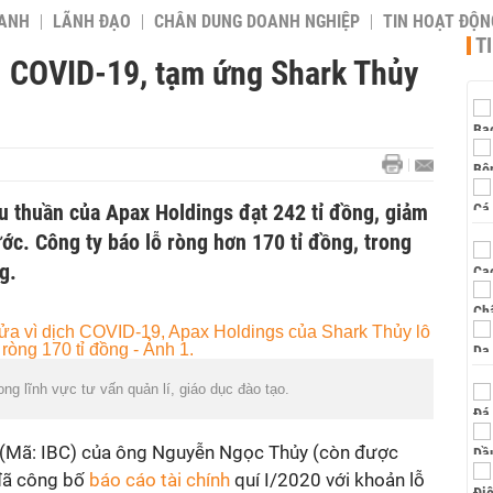
OANH
LÃNH ĐẠO
CHÂN DUNG DOANH NGHIỆP
TIN HOẠT ĐỘN
T
vì COVID-19, tạm ứng Shark Thủy
u thuần của Apax Holdings đạt 242 tỉ đồng, giảm
ớc. Công ty báo lỗ ròng hơn 170 tỉ đồng, trong
g.
ng lĩnh vực tư vấn quản lí, giáo dục đào tạo.
(Mã: IBC) của ông Nguyễn Ngọc Thủy (còn được
 đã công bố
báo cáo tài chính
quí I/2020 với khoản lỗ