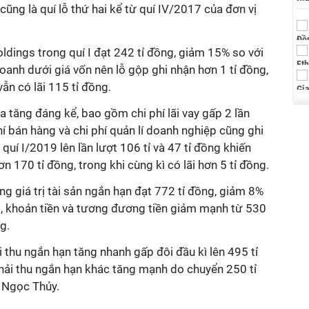
 cũng là quí lỗ thứ hai kể từ quí IV/2017 của đơn vị
dings trong quí I đạt 242 tỉ đồng, giảm 15% so với
oanh dưới giá vốn nên lỗ gộp ghi nhận hơn 1 tỉ đồng,
ẫn có lãi 115 tỉ đồng.
ia tăng đáng kể, bao gồm chi phí lãi vay gấp 2 lần
phí bán hàng và chi phí quản lí doanh nghiệp cũng ghi
uí I/2019 lên lần lượt 106 tỉ và 47 tỉ đồng khiến
 170 tỉ đồng, trong khi cùng kì có lãi hơn 5 tỉ đồng.
g giá trị tài sản ngắn hạn đạt 772 tỉ đồng, giảm 8%
ó, khoản tiền và tương đương tiền giảm mạnh từ 530
ng.
i thu ngắn hạn tăng nhanh gấp đôi đầu kì lên 495 tỉ
hải thu ngắn hạn khác tăng mạnh do chuyển 250 tỉ
 Ngọc Thủy.