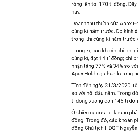
ròng lên tới 170 tỉ đồng. Đây
này.
Doanh thu thuần của Apax Hol
cùng kì năm trước. Do kinh d
trong khi cùng kì năm trước v
Trong kì, các khoản chi phí g
cùng kì, đạt 14 tỉ đồng; chi 
nhận tăng 77% và 34% so với q
Apax Holdings báo lỗ ròng hơn
Tính đến ngày 31/3/2020, tổn
so với hồi đầu năm. Trong đ
tỉ đồng xuống còn 145 tỉ đồ
Ở chiều ngược lại, khoản phả
đồng. Trong đó, các khoản p
đồng Chủ tịch HĐQT Nguyễn