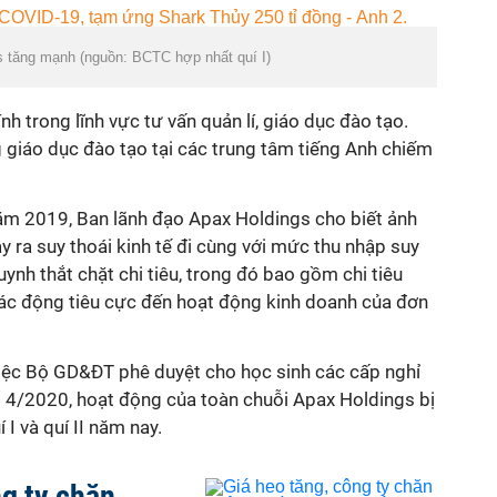
s tăng mạnh (nguồn: BCTC hợp nhất quí I)
h trong lĩnh vực tư vấn quản lí, giáo dục đào tạo.
 giáo dục đào tạo tại các trung tâm tiếng Anh chiếm
m 2019, Ban lãnh đạo Apax Holdings cho biết ảnh
ra suy thoái kinh tế đi cùng với mức thu nhập suy
ynh thắt chặt chi tiêu, trong đó bao gồm chi tiêu
 tác động tiêu cực đến hoạt động kinh doanh của đơn
việc Bộ GD&ĐT phê duyệt cho học sinh các cấp nghỉ
g 4/2020, hoạt động của toàn chuỗi Apax Holdings bị
 I và quí II năm nay.
ng ty chăn