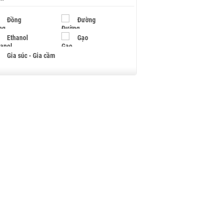
Đồng
Đường
Ethanol
Gạo
Gia súc - Gia cầm
Giấy
Gỗ
Hạt điều
Hồ tiêu - Hạt tiêu
Khí đốt
Kim loại khác
Mắc ca
Muối
Ngũ cốc
Nhựa - Hạt nhựa
Palladium
Phân bón