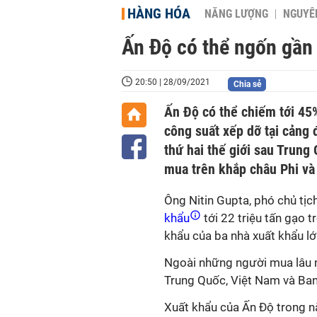
HÀNG HÓA
NĂNG LƯỢNG
NGUYÊN
Ấn Độ có thể ngốn gần
20:50 | 28/09/2021
Chia sẻ
Ấn Độ có thể chiếm tới 45
công suất xếp dỡ tại cảng 
thứ hai thế giới sau Trung
mua trên khắp châu Phi và
Ông Nitin Gupta, phó chủ tịc
khẩu
tới 22 triệu tấn gạo 
khẩu của ba nhà xuất khẩu lớn
Ngoài những người mua lâu 
Trung Quốc, Việt Nam và Ba
Xuất khẩu của Ấn Độ trong 