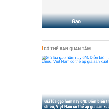
A
-
13:49 | 06/08/2026
Gạo
CÓ THỂ BẠN QUAN TÂM
Giá lúa gạo hôm nay 6/8: Diễn biến tr
chiều, Việt Nam có thể áp giá sàn xu