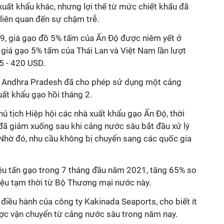
uất khẩu khác, nhưng lợi thế từ mức chiết khấu đã
 liên quan đến sự chậm trễ.
/9, giá gạo đồ 5% tấm của Ấn Độ được niêm yết ở
 giá gạo 5% tấm của Thái Lan và Việt Nam lần lượt
5 - 420 USD.
g Andhra Pradesh đã cho phép sử dụng một cảng
uất khẩu gạo hồi tháng 2.
hủ tịch Hiệp hội các nhà xuất khẩu gạo Ấn Độ, thời
 đã giảm xuống sau khi cảng nước sâu bắt đầu xử lý
Nhờ đó, nhu cầu không bị chuyển sang các quốc gia
iệu tấn gạo trong 7 tháng đầu năm 2021, tăng 65% so
liệu tạm thời từ Bộ Thương mại nước này.
điều hành của công ty Kakinada Seaports, cho biết ít
ược vận chuyển từ cảng nước sâu trong năm nay.