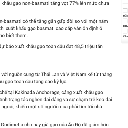
uất khẩu gạo non-basmati tăng vọt 77% lên mức chưa
n-basmati có thể tăng gần gấp đôi so với một năm
g khi xuất khẩu gạo basmati cao cấp vẫn ổn định ở
ho biết thêm.
 báo xuất khẩu gạo toàn cầu đạt 48,5 triệu tấn
 với nguồn cung từ Thái Lan và Việt Nam kể từ tháng
ầu gạo toàn cầu tăng cao kỷ lục.
 chế tại Kakinada Anchorage, cảng xuất khẩu gạo
tình trạng tắc nghẽn dai dẳng và sự chậm trễ kéo dài
 ngoái, khiến một số người mua phải tìm tới nhà
Gudimetla cho hay giá gạo của Ấn Độ đã giảm hơn