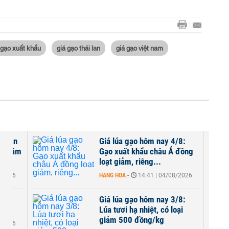
 gạo xuất khẩu
giá gạo thái lan
giá gạo việt nam
i Lan
Giá lúa gạo hôm nay 4/8:
ng năm
Gạo xuất khẩu châu Á đồng
loạt giảm, riêng...
8/2026
HÀNG HÓA
-
14:41 | 04/08/2026
/8:
Giá lúa gạo hôm nay 3/8:
ại
Lúa tươi hạ nhiệt, có loại
giảm 500 đồng/kg
8/2026