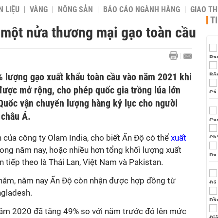
 LIỆU
VÀNG
NÔNG SẢN
BÁO CÁO NGÀNH HÀNG
GIAO T
T
 một nửa thương mại gạo toàn cầu
% lượng gạo xuất khẩu toàn cầu vào năm 2021 khi
được mở rộng, cho phép quốc gia trồng lúa lớn
 Quốc vận chuyển lượng hàng kỷ lục cho người
 châu Á.
h của công ty Olam India, cho biết Ấn Độ có thể
xuất
trong năm nay, hoặc nhiều hơn tổng khối lượng xuất
 tiếp theo là Thái Lan, Việt Nam và Pakistan.
năm, năm nay Ấn Độ còn nhận được hợp đồng từ
ngladesh.
năm 2020 đã tăng 49% so với năm trước đó lên mức