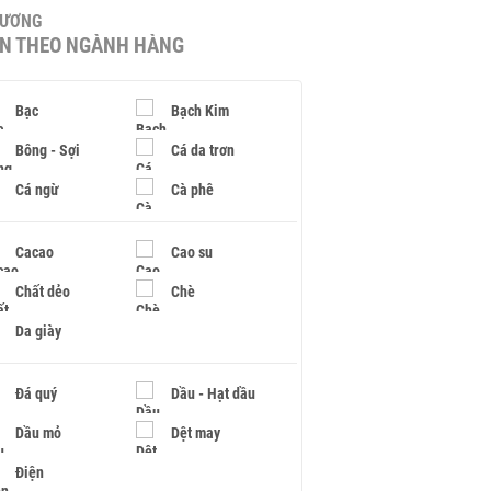
HƯƠNG
IN THEO NGÀNH HÀNG
Bạc
Bạch Kim
Bông - Sợi
Cá da trơn
Cá ngừ
Cà phê
Cacao
Cao su
Chất dẻo
Chè
Da giày
Đá quý
Dầu - Hạt dầu
Dầu mỏ
Dệt may
Điện