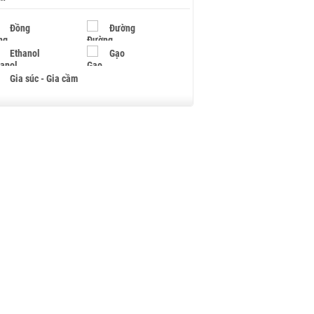
Đồng
Đường
Ethanol
Gạo
Gia súc - Gia cầm
Giấy
Gỗ
Hạt điều
Hồ tiêu - Hạt tiêu
Khí đốt
Kim loại khác
Mắc ca
Muối
Ngũ cốc
Nhựa - Hạt nhựa
Palladium
Phân bón