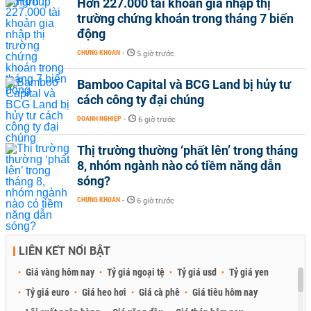
Hơn 227.000 tài khoản gia nhập thị
trường chứng khoán trong tháng 7 biến
động
CHỨNG KHOÁN
-
5 giờ trước
Bamboo Capital và BCG Land bị hủy tư
cách công ty đại chúng
DOANH NGHIỆP
-
6 giờ trước
Thị trường thường ‘phất lên’ trong tháng
8, nhóm ngành nào có tiềm năng dẫn
sóng?
CHỨNG KHOÁN
-
6 giờ trước
LIÊN KẾT NỔI BẬT
Giá vàng hôm nay
Tỷ giá ngoại tệ
Tỷ giá usd
Tỷ giá yen
Tỷ giá euro
Giá heo hơi
Giá cà phê
Giá tiêu hôm nay