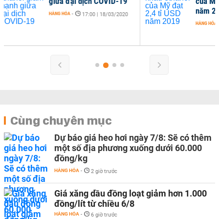
19
của Mỹ đạt 2,4 tỉ USD
năm 2019
020
HÀNG HÓA
-
11:00 | 11/02/2020
Cùng chuyên mục
Dự báo giá heo hơi ngày 7/8: Sẽ có thêm
một số địa phương xuống dưới 60.000
đồng/kg
HÀNG HÓA
-
2 giờ trước
Giá xăng dầu đồng loạt giảm hơn 1.000
đồng/lít từ chiều 6/8
HÀNG HÓA
-
6 giờ trước