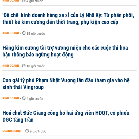
KINH DOANH
-
4 giờ trước
'Đế chế’ kinh doanh hàng xa xỉ của Lý Nhã Kỳ: Từ phân phối,
thiết kế kim cương đến thời trang, phụ kiện cao cấp
KINH DOANH
-
15 giờ trước
Hãng kim cương tài trợ vương miện cho các cuộc thi hoa
hậu thông báo ngừng hoạt động
KINH DOANH
-
10 giờ trước
Con gái tỷ phú Phạm Nhật Vượng lần đầu tham gia vào hệ
sinh thái Vingroup
KINH DOANH
-
4 giờ trước
Hoá chất Đức Giang công bố hai ứng viên HĐQT, cổ phiếu
DGC tăng trần
DOANH NGHIỆP
-
9 giờ trước