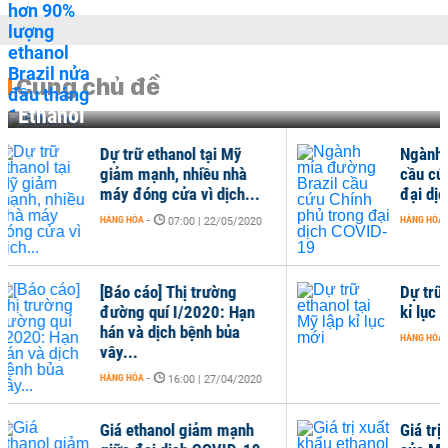
Cùng chủ đề
Ethanol
Ngành mía đường Brazil
cầu cứu Chính phủ trong
..
đại dịch COVID-19
HÀNG HÓA
-
020
07:00 | 07/04/2020
Dự trữ ethanol tại Mỹ lập
n
kỉ lục mới
HÀNG HÓA
-
07:00 | 03/04/2020
020
h
Giá trị xuất khẩu ethanol