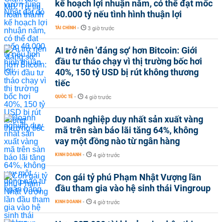
kế hoạch lợi nhuận năm, có thể đạt mốc
40.000 tỷ nếu tình hình thuận lợi
TÀI CHÍNH
-
3 giờ trước
AI trở nên 'đáng sợ' hơn Bitcoin: Giới
đầu tư tháo chạy vì thị trường bốc hơi
40%, 150 tỷ USD bị rút không thương
tiếc
QUỐC TẾ
-
4 giờ trước
Doanh nghiệp duy nhất sản xuất vàng
mã trên sàn báo lãi tăng 64%, không
vay một đồng nào từ ngân hàng
KINH DOANH
-
4 giờ trước
Con gái tỷ phú Phạm Nhật Vượng lần
đầu tham gia vào hệ sinh thái Vingroup
KINH DOANH
-
4 giờ trước