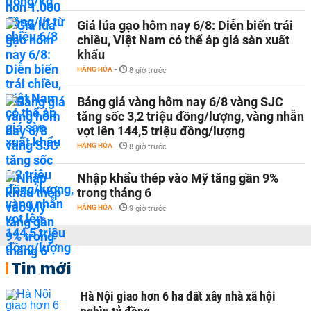
Giá lúa gạo hôm nay 6/8: Diễn biến trái
chiều, Việt Nam có thể áp giá sàn xuất
khẩu
HÀNG HÓA
-
8 giờ trước
Bảng giá vàng hôm nay 6/8 vàng SJC
tăng sốc 3,2 triệu đồng/lượng, vàng nhẫn
vọt lên 144,5 triệu đồng/lượng
HÀNG HÓA
-
8 giờ trước
Nhập khẩu thép vào Mỹ tăng gần 9%
trong tháng 6
HÀNG HÓA
-
9 giờ trước
Tin mới
Hà Nội giao hơn 6 ha đất xây nhà xã hội