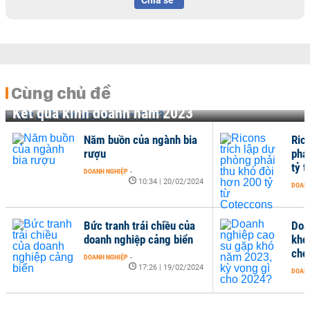
Chia sẻ
Cùng chủ đề
Kết quả kinh doanh năm 2023
Năm buồn của ngành bia
Ric
rượu
phả
tỷ 
DOANH NGHIỆP
-
10:34 | 20/02/2024
DOANH
Bức tranh trái chiều của
Doa
doanh nghiệp cảng biển
khó
cho
DOANH NGHIỆP
-
17:26 | 19/02/2024
DOANH