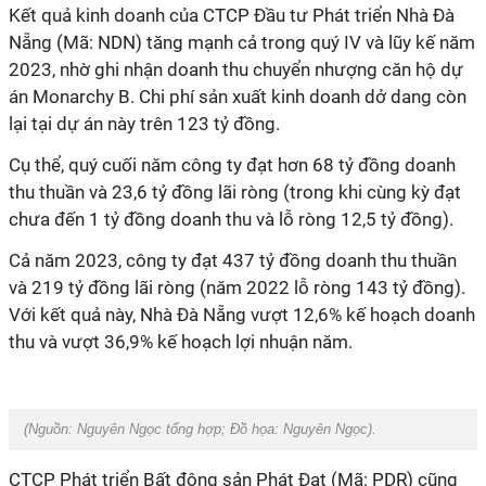
Kết quả kinh doanh của CTCP Đầu tư Phát triển Nhà Đà
Nẵng (Mã: NDN) tăng mạnh cả trong quý IV và lũy kế năm
2023, nhờ ghi nhận doanh thu chuyển nhượng căn hộ dự
án Monarchy B. Chi phí sản xuất kinh doanh dở dang còn
lại tại dự án này trên 123 tỷ đồng.
Cụ thể, quý cuối năm công ty đạt hơn 68 tỷ đồng doanh
thu thuần và 23,6 tỷ đồng lãi ròng (trong khi cùng kỳ đạt
chưa đến 1 tỷ đồng doanh thu và lỗ ròng 12,5 tỷ đồng).
Cả năm 2023, công ty đạt 437 tỷ đồng doanh thu thuần
và 219 tỷ đồng lãi ròng (năm 2022 lỗ ròng 143 tỷ đồng).
Với kết quả này, Nhà Đà Nẵng vượt 12,6% kế hoạch doanh
thu và vượt 36,9% kế hoạch lợi nhuận năm.
(Nguồn:
Nguyên Ngọc tổng hợp
; Đồ họa:
Nguyên Ngọc
).
CTCP Phát triển Bất động sản Phát Đạt (Mã: PDR) cũng