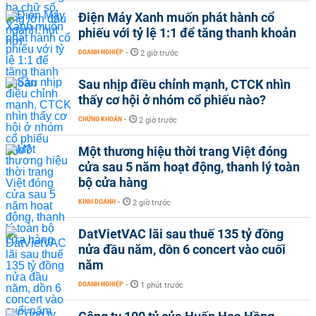
Điện Máy Xanh muốn phát hành cổ
phiếu với tỷ lệ 1:1 để tăng thanh khoản
DOANH NGHIỆP
-
2 giờ trước
Sau nhịp điều chỉnh mạnh, CTCK nhìn
thấy cơ hội ở nhóm cổ phiếu nào?
CHỨNG KHOÁN
-
2 giờ trước
Một thương hiệu thời trang Việt đóng
cửa sau 5 năm hoạt động, thanh lý toàn
bộ cửa hàng
KINH DOANH
-
2 giờ trước
DatVietVAC lãi sau thuế 135 tỷ đồng
nửa đầu năm, dồn 6 concert vào cuối
năm
DOANH NGHIỆP
-
1 phút trước