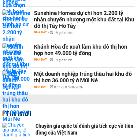
Sunshine Homes dự chi hơn 2.200 tỷ
nhận chuyển nhượng một khu đất tại Khu
đô thị Tây Hồ Tây
NHÀ ĐẤT
-
19 giờ trước
Khánh Hòa đề xuất làm khu đô thị hỗn
hợp hơn 49.000 tỷ đồng
NHÀ ĐẤT
-
19 giờ trước
Một doanh nghiệp trúng thầu hai khu đô
thị hơn 36.000 tỷ ở Mũi Né
NHÀ ĐẤT
-
07:17 | 07/08/2026
Tin mới
Chuyên gia quốc tế đánh giá tích cực về tiền
đồng của Việt Nam