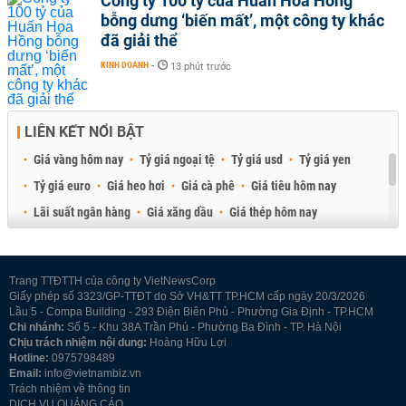
Công ty 100 tỷ của Huấn Hoa Hồng
bỗng dưng ‘biến mất’, một công ty khác
đã giải thể
KINH DOANH
-
13 phút trước
LIÊN KẾT NỔI BẬT
Giá vàng hôm nay
Tỷ giá ngoại tệ
Tỷ giá usd
Tỷ giá yen
Tỷ giá euro
Giá heo hơi
Giá cà phê
Giá tiêu hôm nay
Lãi suất ngân hàng
Giá xăng dầu
Giá thép hôm nay
Giá sầu riêng
Giá thịt heo
Giá gạo
Giá cao su
Best Retail Brokers
Diễn đàn đầu tư Việt Nam 2026
Trang TTĐTTH của công ty VietNewsCorp
Giấy phép số 3323/GP-TTĐT do Sở VH&TT TP.HCM cấp ngày 20/3/2026
Lầu 5 - Compa Building - 293 Điện Biên Phủ - Phường Gia Định - TP.HCM
Chi nhánh:
Số 5 - Khu 38A Trần Phú - Phường Ba Đình - TP. Hà Nội
Chịu trách nhiệm nội dung:
Hoàng Hữu Lợi
Hotline:
0975798489
Email:
info@vietnambiz.vn
Trách nhiệm về thông tin
DỊCH VỤ QUẢNG CÁO