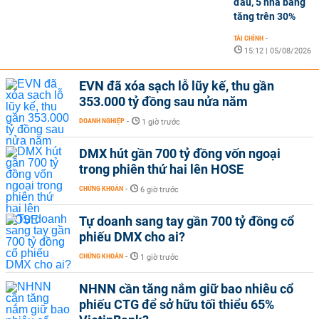
đầu, 5 nhà băng
tăng trên 30%
TÀI CHÍNH
-
15:12 | 05/08/2026
EVN đã xóa sạch lỗ lũy kế, thu gần
353.000 tỷ đồng sau nửa năm
DOANH NGHIỆP
-
1 giờ trước
DMX hút gần 700 tỷ đồng vốn ngoại
trong phiên thứ hai lên HOSE
CHỨNG KHOÁN
-
6 giờ trước
Tự doanh sang tay gần 700 tỷ đồng cổ
phiếu DMX cho ai?
CHỨNG KHOÁN
-
1 giờ trước
NHNN cần tăng nắm giữ bao nhiêu cổ
phiếu CTG để sở hữu tối thiểu 65%