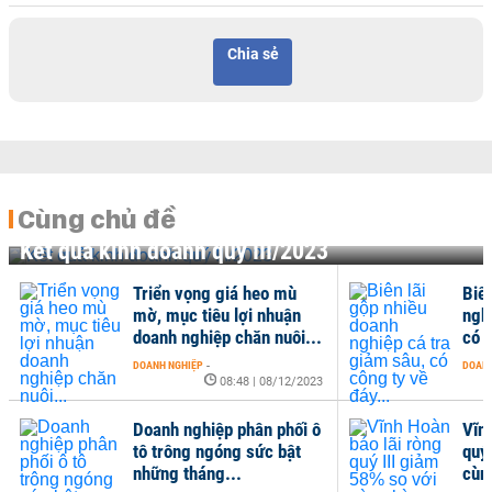
Chia sẻ
Cùng chủ đề
Kết quả kinh doanh quý III/2023
Triển vọng giá heo mù
Biê
mờ, mục tiêu lợi nhuận
ngh
doanh nghiệp chăn nuôi...
có c
DOANH NGHIỆP
-
DOANH
08:48 | 08/12/2023
Doanh nghiệp phân phối ô
Vĩn
tô trông ngóng sức bật
quý
những tháng...
cùng