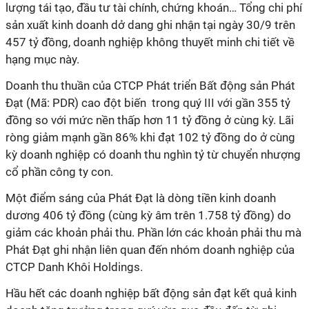
lượng tái tạo, đầu tư tài chính, chứng khoán… Tổng chi phí
sản xuất kinh doanh dở dang ghi nhận tại ngày 30/9 trên
457 tỷ đồng, doanh nghiệp không thuyết minh chi tiết về
hạng mục này.
Doanh thu thuần của
CTCP Phát triển Bất động sản Phát
Đạt (
Mã
: PDR) cao
đột biến
trong quý III
với gần 355 tỷ
đồng
so với mức nền thấp
hơn 11 tỷ đồng
ở cùng kỳ.
L
ãi
ròng giảm mạnh gần 86% khi đạt 102 tỷ đồng do ở cùng
kỳ
doanh nghiệp
có doanh thu nghìn tỷ từ chuyển nhượng
cổ phần công ty con.
Một điểm sáng của Phát Đạt là dòng tiền kinh doanh
dương 406 tỷ đồng (cùng kỳ âm trên 1.758 tỷ đồng) do
giảm các khoản phải thu. Phần lớn các khoản phải thu mà
Phát Đạt ghi nhận liên quan đến nhóm doanh nghiệp của
CTCP Danh Khôi Holdings.
Hầu hết các doanh nghiệp bất động sản đạt kết quả kinh