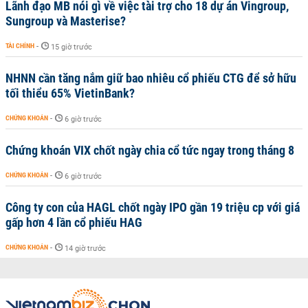
Lãnh đạo MB nói gì về việc tài trợ cho 18 dự án Vingroup,
Sungroup và Masterise?
TÀI CHÍNH
-
15 giờ trước
NHNN cần tăng nắm giữ bao nhiêu cổ phiếu CTG để sở hữu
tối thiểu 65% VietinBank?
CHỨNG KHOÁN
-
6 giờ trước
Chứng khoán VIX chốt ngày chia cổ tức ngay trong tháng 8
CHỨNG KHOÁN
-
6 giờ trước
Công ty con của HAGL chốt ngày IPO gần 19 triệu cp với giá
gấp hơn 4 lần cổ phiếu HAG
CHỨNG KHOÁN
-
14 giờ trước