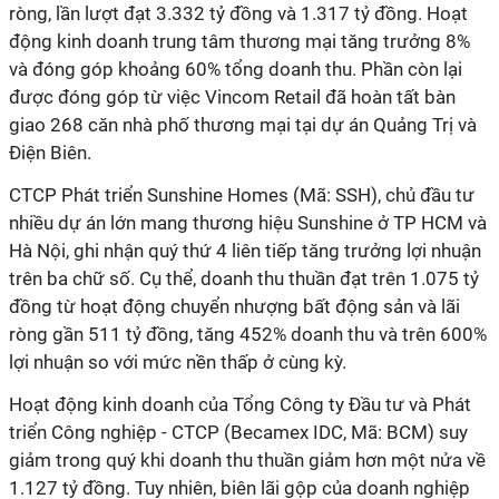
ròng, lần lượt đạt 3.332 tỷ đồng và 1.317 tỷ đồng. Hoạt
động kinh doanh trung tâm thương mại tăng trưởng 8%
và đóng góp khoảng 60% tổng doanh thu. Phần còn lại
được đóng góp từ việc Vincom Retail đã hoàn tất bàn
giao 268 căn nhà phố thương mại tại dự án Quảng Trị và
Điện Biên.
CTCP Phát triển Sunshine Homes (Mã: SSH), chủ đầu tư
nhiều dự án lớn mang thương hiệu Sunshine ở TP HCM và
Hà Nội, ghi nhận quý thứ 4 liên tiếp tăng trưởng lợi nhuận
trên ba chữ số. Cụ thể, doanh thu thuần đạt trên 1.075 tỷ
đồng từ hoạt động chuyển nhượng bất động sản và lãi
ròng gần 511 tỷ đồng, tăng 452% doanh thu và trên 600%
lợi nhuận so với mức nền thấp ở cùng kỳ.
Hoạt động kinh doanh của Tổng Công ty Đầu tư và Phát
triển Công nghiệp - CTCP (Becamex IDC, Mã: BCM) suy
giảm trong quý khi doanh thu thuần giảm hơn một nửa về
1.127 tỷ đồng. Tuy nhiên, biên lãi gộp của doanh nghiệp