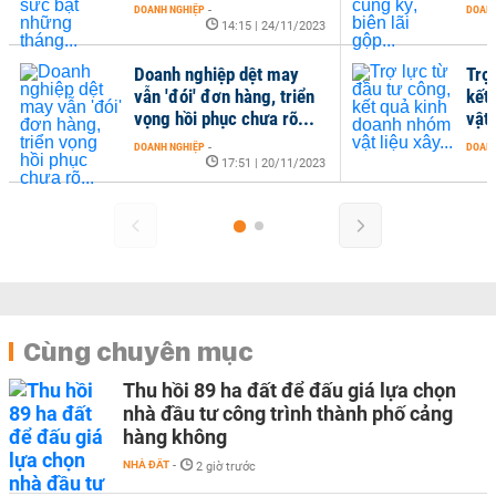
DOANH NGHIỆP
-
DOANH
14:15 | 24/11/2023
Doanh nghiệp dệt may
Trợ
vẫn 'đói' đơn hàng, triển
kết
vọng hồi phục chưa rõ...
vật 
DOANH NGHIỆP
-
DOANH
17:51 | 20/11/2023
Cùng chuyên mục
Thu hồi 89 ha đất để đấu giá lựa chọn
nhà đầu tư công trình thành phố cảng
hàng không
NHÀ ĐẤT
-
2 giờ trước