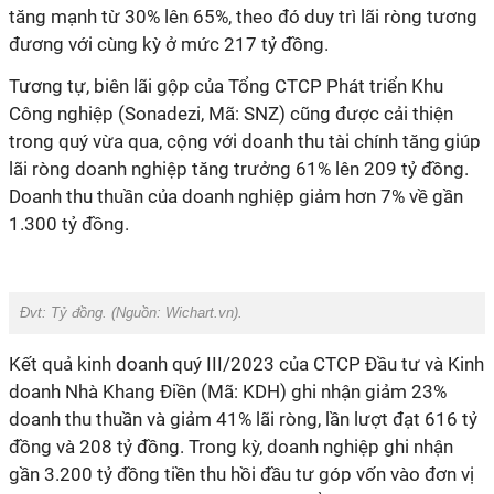
tăng mạnh từ 30% lên 65%, theo đó duy trì lãi ròng tương
đương với cùng kỳ ở mức 217 tỷ đồng.
Tương tự, biên lãi gộp của Tổng CTCP Phát triển Khu
Công nghiệp (Sonadezi, Mã: SNZ) cũng được cải thiện
trong quý vừa qua, cộng với doanh thu tài chính tăng giúp
lãi ròng doanh nghiệp tăng trưởng 61% lên 209 tỷ đồng.
Doanh thu thuần của doanh nghiệp giảm hơn 7% về gần
1.300 tỷ đồng.
Đvt: Tỷ đồng. (Nguồn:
Wichart.vn
).
Kết quả kinh doanh quý III/2023 của CTCP Đầu tư và Kinh
doanh Nhà Khang Điền (Mã: KDH) ghi nhận giảm 23%
doanh thu thuần và giảm 41% lãi ròng, lần lượt đạt 616 tỷ
đồng và 208 tỷ đồng. Trong kỳ, doanh nghiệp ghi nhận
gần 3.200 tỷ đồng tiền thu hồi đầu tư góp vốn vào đơn vị