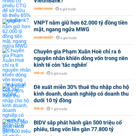
VietinBank?
CHỨNG KHOÁN
-
6 giờ trước
VNPT nắm giữ hơn 62.000 tỷ đồng tiền
mặt, ngang ngửa MWG
DOANH NGHIỆP
-
6 giờ trước
Chuyên gia Phạm Xuân Hoè chỉ ra 6
nguyên nhân khiến dòng vốn trong nền
kinh tế còn 'tắc nghẽn'
THỜI SỰ
-
6 giờ trước
Đề xuất miễn 30% thuế thu nhập cho hộ
kinh doanh, doanh nghiệp có doanh thu
dưới 10 tỷ đồng
THỜI SỰ
-
7 giờ trước
BIDV sắp phát hành gần 500 triệu cổ
phiếu, tăng vốn lên gần 77.800 tỷ