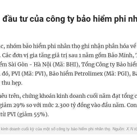
đầu tư của công ty bảo hiểm phi n
ác, nhóm bảo hiểm phi nhân thọ ghi nhận phân hóa về
Các đơn vị gia tăng giá trị sau 1 năm gồm Bảo Minh,
ểm Sài Gòn - Hà Nội (Mã: BHI), Tổng Công ty Bảo hi
i đó, PVI (Mã: PVI), Bảo hiểm Petrolimex (Mã: PGI), 
 thu hẹp.
 nêu trên, chứng khoán kinh doanh cuối năm đạt tổng
 giảm 29% so với mức 2.300 tỷ đồng vào đầu năm. Co
 từ PVI (giảm 55%).
 kinh doanh cuối kỳ của một số công ty bảo hiểm phi nhân thọ. Nguồn:
X.N t