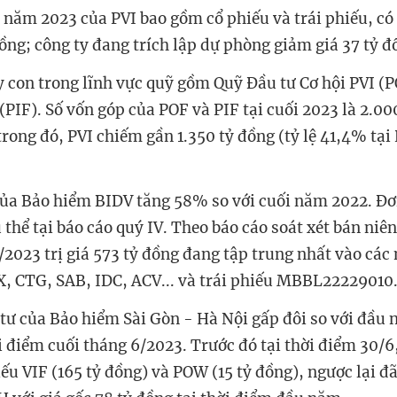
năm 2023 của PVI bao gồm cổ phiếu và trái phiếu, có t
ồng; công ty đang trích lập dự phòng giảm giá 37 tỷ đ
ty con trong lĩnh vực quỹ gồm Quỹ Đầu tư Cơ hội PVI (
(PIF). Số vốn góp của POF và PIF tại cuối 2023 là 2.00
trong đó, PVI chiếm gần 1.350 tỷ đồng (tỷ lệ 41,4% tạ
 của Bảo hiểm BIDV tăng 58% so với cuối năm 2022. Đơ
 thể tại báo cáo quý IV. Theo báo cáo soát xét bán ni
/2023 trị giá 573 tỷ đồng đang tập trung nhất vào các
 CTG, SAB, IDC, ACV... và trái phiếu MBBL22229010
ư của Bảo hiểm Sài Gòn - Hà Nội gấp đôi so với đầu 
i điểm cuối tháng 6/2023. Trước đó tại thời điểm 30/6
ếu VIF (165 tỷ đồng) và POW (15 tỷ đồng), ngược lại đã