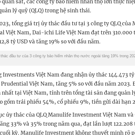
o quan sát, các công ty bảo hiểm nhân thọ lớn thực hiệ
quản lý quỹ (QLQ) trong hệ sinh thái.
23, tổng giá trị ủy thác đầu tư tại 3 công ty QLQ của 
l Việt Nam, Dai-ichi Life Việt Nam đạt trên 310.000 
2,8 tỷ USD và tăng 19% so với đầu năm.
y thác đầu tư của 3 công ty bảo hiểm nhân thọ nước ngoài tăng 19% trong 2
 Investments Việt Nam đang nhận ủy thác 144.473 tỷ
Prudential Việt Nam, tăng 5% so với đầu năm 2023. Đ
 nhất tại Việt Nam, tính trên tổng tài sản đang quản l
o gồm trái phiếu 54%, cổ phiếu 9%, tiền gửi dài hạn
ục ủy thác của QLQ Manulife Investment Việt Nam và
tăng 33% và 35% trong năm qua, đạt lần lượt 122.208 
 cuối kỳ. Manulife Investment không thuyết minh rõ 