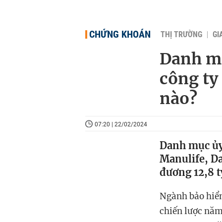
CHỨNG KHOÁN
THỊ TRƯỜNG
GI
Danh mụ
công ty
nào?
07:20 | 22/02/2024
Danh mục ủy 
Manulife, Da
đương 12,8 t
Ngành bảo hiể
chiến lược năm