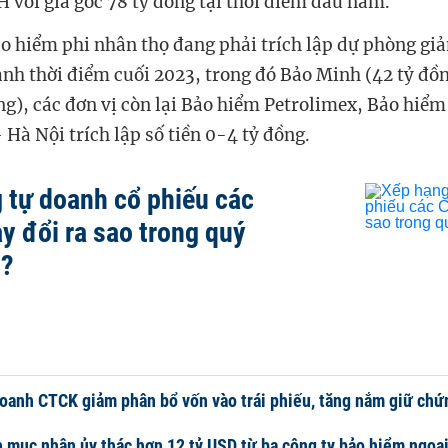
với giá gốc 78 tỷ đồng tại thời điểm đầu năm.
ảo hiểm phi nhân thọ đang phải trích lập dự phòng gi
nh thời điểm cuối 2023, trong đó Bảo Minh (42 tỷ đồ
ng), các đơn vị còn lại Bảo hiểm Petrolimex, Bảo hiể
Hà Nội trích lập số tiền 0-4 tỷ đồng.
 tự doanh cổ phiếu các
y đổi ra sao trong quý
m?
oanh CTCK giảm phân bổ vốn vào trái phiếu, tăng nắm giữ chứn
 mục nhận ủy thác hơn 12 tỷ USD từ ba công ty bảo hiểm ngoại