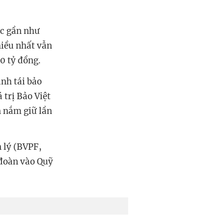
ục gần như
hiều nhất vẫn
0 tỷ đồng.
nh tái bảo
 trị Bảo Việt
n nắm giữ lần
 lý (BVPF,
 đoàn vào Quỹ