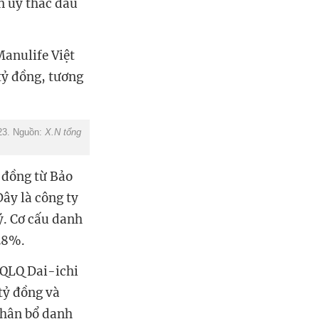
n ủy thác đầu
Manulife Việt
tỷ đồng, tương
023. Nguồn:
X.N tổng
 đồng từ Bảo
ây là công ty
ý. Cơ cấu danh
 28%.
 QLQ Dai-ichi
tỷ đồng và
phân bổ danh