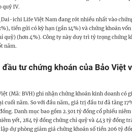
 quý IV.
ai-ichi Life Việt Nam đang rót nhiều nhất vào chứn
82%), tiền gửi có kỳ hạn (gần 14%) và chứng khoán vốn
ỉ quỹ) (hơn 4%). Công ty này duy trì tỷ trọng chứng 
t năm.
đầu tư chứng khoán của Bảo Việt 
iệt (Mã: BVH) ghi nhận chứng khoán kinh doanh có giá
ại cuối năm. So với đầu năm, giá trị đầu tư đã tăng 1
 đồng. Danh mục bao gồm 2.301 tỷ đồng cổ phiếu niêm 
niêm yết, 284 tỷ đồng chứng chỉ quỹ và 443 tỷ đồng tr
h lập dự phòng giảm giá chứng khoán số tiền 206 tỷ đồ