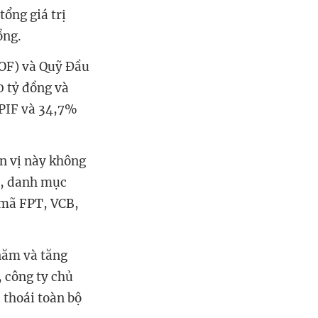
ổng giá trị
ồng.
POF) và Quỹ Đầu
0 tỷ đồng và
i PIF và 34,7%
n vị này không
ên, danh mục
 mã FPT, VCB,
.
năm và tăng
, công ty chủ
 thoái toàn bộ