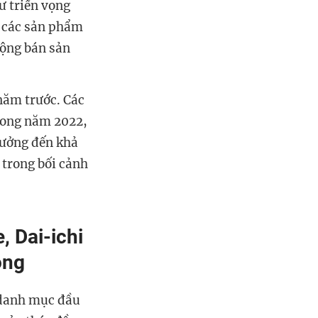
ư triển vọng
o các sản phẩm
động bán sản
năm trước. Các
trong năm 2022,
 hưởng đến khả
 trong bối cảnh
, Dai-ichi
ồng
 danh mục đầu