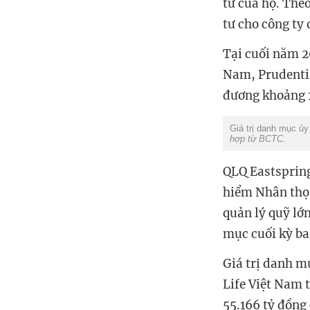
tư của họ. The
tư cho công ty 
Tại cuối năm 20
Nam, Prudentia
đương khoảng 1
Giá trị danh mục ủ
hợp từ BCTC.
QLQ Eastspring
hiểm Nhân thọ 
quản lý quỹ lớn
mục cuối kỳ ba
Giá trị danh m
Life Việt Nam 
55.166 tỷ đồng