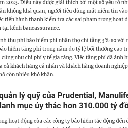
m 2023. Điều này được giải thích bởi một số yếu tố nh
ân không khả quan, người tiêu dùng mất niềm tin và
ệc tiến hành thanh kiểm tra các sai phạm trong hoạt 
 tại kênh bancassurance.
h thu phí bảo hiểm phi nhân thọ chỉ tăng 3% so với 
ảo hiểm tăng phí trong năm do tỷ lệ bồi thường cao 
 cũng như chi phí y tế gia tăng. Việc tăng phí đã ảnh
ủa cả khách hàng cá nhân và khách hàng doanh nghiệp
 mô còn nhiều khó khăn.
quản lý quỹ của Prudential, Manulife
danh mục ủy thác hơn 310.000 tỷ đ
ong hoạt động của các công ty bảo hiểm tác động đến