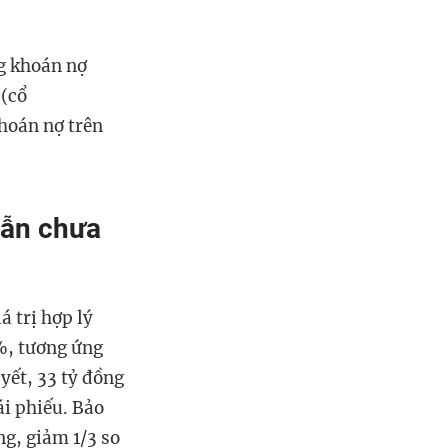
g khoán nợ
 (cổ
khoán nợ trên
vẫn chưa
 trị hợp lý
7%, tương ứng
yết, 33 tỷ đồng
ái phiếu. Bảo
ng, giảm 1/3 so