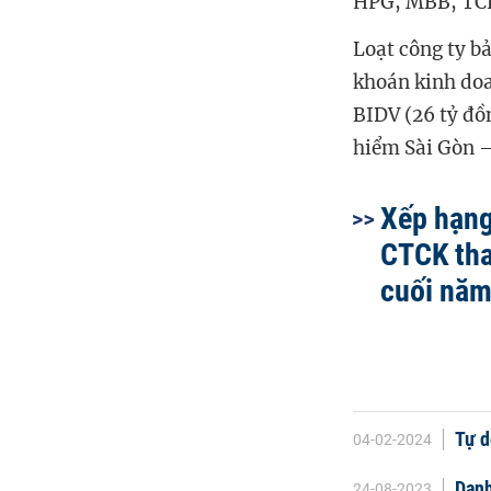
HPG, MBB, TCH 
Loạt công ty b
khoán kinh doa
BIDV (26 tỷ đồ
hiểm Sài Gòn – 
Xếp hạng
CTCK tha
cuối nă
Tự d
04-02-2024
Danh
24-08-2023