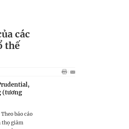
của các
ổ thế
Prudential,
g (tương
 Theo báo cáo
n thọ giảm