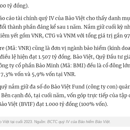
00 tỷ đồng).
o cáo tài chính quý IV của Bảo Việt cho thấy danh m
đổi thành phần đáng kể sau 1 năm. Nắm giữ cuối kỳ n
 niêm yết gồm VNR, CTG và VNM với tổng giá trị gần 97
re (Mã: VNR) cũng là đơn vị ngành bảo hiểm (kinh doa
điều lệ hiện đạt 1.507 tỷ đồng. Bảo Việt, Quỹ Đầu tư giá
ông ty cổ phần Bảo Minh (Mã: BMI) đều là cổ đông lớ
 7,3% vốn và 5,9% vốn tại VNR.
quỹ nắm giữ đa số do Bảo Việt Fund (công ty con) quản
Bên cạnh đó, tại cuối năm, vốn góp trực tiếp của tập
Bảo Việt (BVIF) đạt 1.000 tỷ đồng (100% vốn).
Việt tại cuối 2023. Nguồn:
BCTC quý IV của Bảo hiểm Bảo Việt.