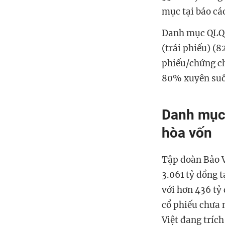
mục tại báo cáo
Danh mục QLQ D
(trái phiếu) (
phiếu/chứng ch
80% xuyên suố
Danh mục 
hòa vốn
Tập đoàn Bảo V
3.061 tỷ đồng t
với hơn 436 tỷ
cổ phiếu chưa 
Việt đang tríc