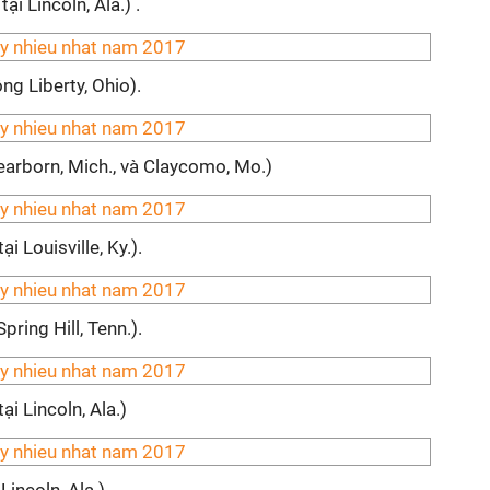
ại Lincoln, Ala.) .
ng Liberty, Ohio).
Dearborn, Mich., và Claycomo, Mo.)
i Louisville, Ky.).
pring Hill, Tenn.).
i Lincoln, Ala.)