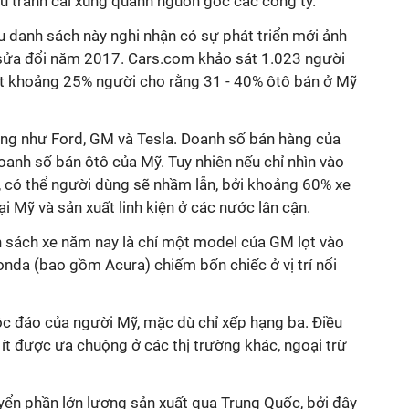
hiều tranh cãi xung quanh nguồn gốc các công ty.
 danh sách này nghi nhận có sự phát triển mới ảnh
 sửa đổi năm 2017. Cars.com khảo sát 1.023 người
t khoảng 25% người cho rằng 31 - 40% ôtô bán ở Mỹ
hãng như Ford, GM và Tesla. Doanh số bán hàng của
anh số bán ôtô của Mỹ. Tuy nhiên nếu chỉ nhìn vào
, có thể người dùng sẽ nhầm lẫn, bởi khoảng 60% xe
ại Mỹ và sản xuất linh kiện ở các nước lân cận.
h sách xe năm nay là chỉ một model của GM lọt vào
onda (bao gồm Acura) chiếm bốn chiếc ở vị trí nổi
ộc đáo của người Mỹ, mặc dù chỉ xếp hạng ba. Điều
ít được ưa chuộng ở các thị trường khác, ngoại trừ
ển phần lớn lượng sản xuất qua Trung Quốc, bởi đây