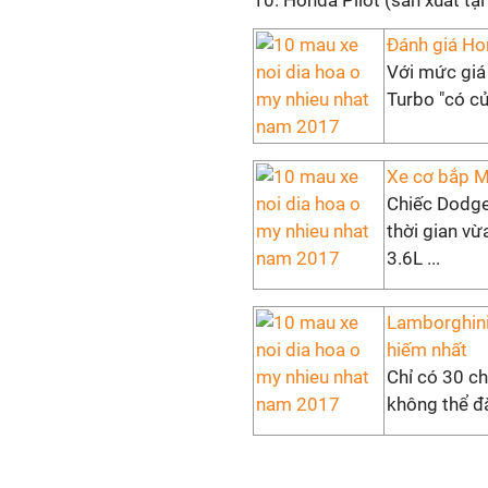
10. Honda Pilot (sản xuất tại L
Đánh giá Hon
Với mức giá
Turbo "có cử
Xe cơ bắp M
Chiếc Dodge 
thời gian v
3.6L ...
Lamborghini
hiếm nhất
Chỉ có 30 ch
không thể đ