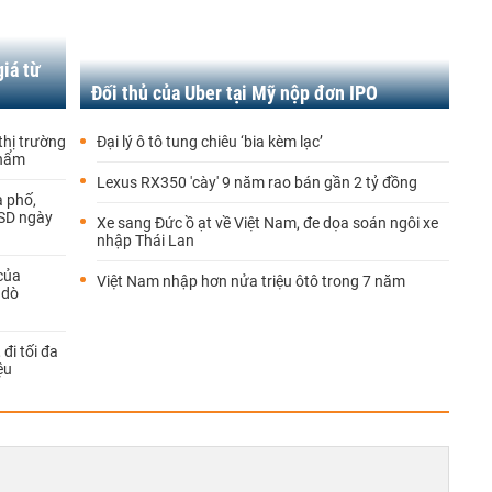
iá từ
Đối thủ của Uber tại Mỹ nộp đơn IPO
hị trường
Đại lý ô tô tung chiêu ‘bia kèm lạc’
phẩm
Lexus RX350 'cày' 9 năm rao bán gần 2 tỷ đồng
a phố,
USD ngày
Xe sang Đức ồ ạt về Việt Nam, đe dọa soán ngôi xe
nhập Thái Lan
của
Việt Nam nhập hơn nửa triệu ôtô trong 7 năm
 dò
đi tối đa
ệu