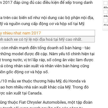
m 2017 đáp ứng đủ các điều kiện để xếp trong danh
a trên các biến số như nội dung các bộ phận nội địa,
Mỹ và nguồn cung cấp động cơ và hộp số tại Mỹ.
sách xe có tỷ lệ nội địa hoá tại Mỹ cao nhất.
g còn nhấn mạnh đến tổng doanh số bán hàng - tác
 những model được đề cập. Năm yếu tố chính hiện tại
trong nước, vị trí lắp ráp, số công ăn việc làm được
ả công nhân sản xuất và nhân viên bán hàng cũng
uồn gốc động cơ và hộp số.
6/10 mẫu xe thuộc thương hiệu Mỹ, dù Honda và
cao hơn nhiều nhà sản xuất khác của Mỹ. Trong đó
ợc sản xuất tại Canada.
cũng thuộc Fiat Chrysler Automobiles, một tập đoàn