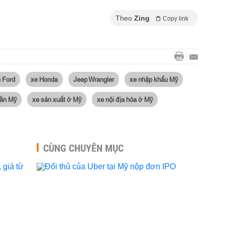
Theo
Zing
Copy link
 Ford
xe Honda
Jeep Wrangler
xe nhập khẩu Mỹ
uần Mỹ
xe sản xuất ở Mỹ
xe nội địa hóa ở Mỹ
CÙNG CHUYÊN MỤC