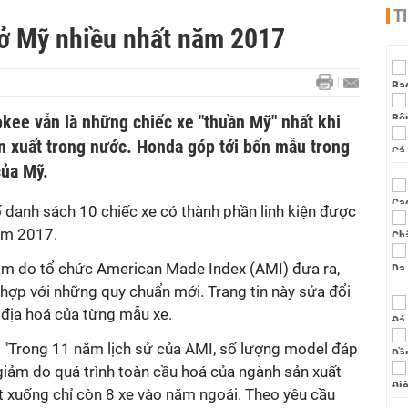
T
 ở Mỹ nhiều nhất năm 2017
kee vẫn là những chiếc xe "thuần Mỹ" nhất khi
ản xuất trong nước. Honda góp tới bốn mẫu trong
của Mỹ.
danh sách 10 chiếc xe có thành phần linh kiện được
năm 2017.
năm do tổ chức American Made Index (AMI) đưa ra,
hợp với những quy chuẩn mới. Trang tin này sửa đổi
i địa hoá của từng mẫu xe.
: "Trong 11 năm lịch sử của AMI, số lượng model đáp
giảm do quá trình toàn cầu hoá của ngành sản xuất
t xuống chỉ còn 8 xe vào năm ngoái. Theo yêu cầu