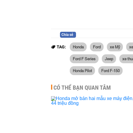
Chia sẻ
Honda
Ford
xe Mỹ
xe
TAG:
Ford F Series
Jeep
xe th
Honda Pilot
Ford F-150
CÓ THỂ BẠN QUAN TÂM