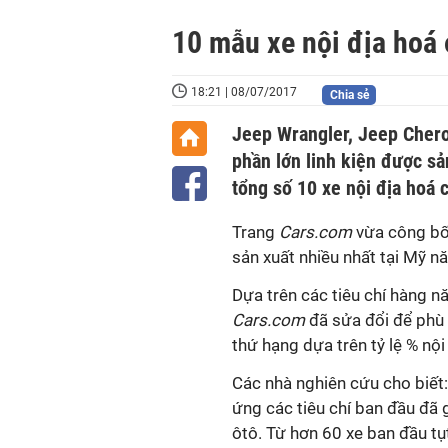
10 mẫu xe nội địa hoá
18:21 | 08/07/2017
Chia sẻ
Jeep Wrangler, Jeep Chero
phần lớn linh kiện được s
tổng số 10 xe nội địa hoá 
Trang
Cars.com
vừa công bố 
sản xuất nhiều nhất tại Mỹ 
Dựa trên các tiêu chí hàng 
Cars.com
đã sửa đổi để phù 
thứ hạng dựa trên tỷ lệ % nộ
Các nhà nghiên cứu cho biết
ứng các tiêu chí ban đầu đã 
ôtô. Từ hơn 60 xe ban đầu tụ