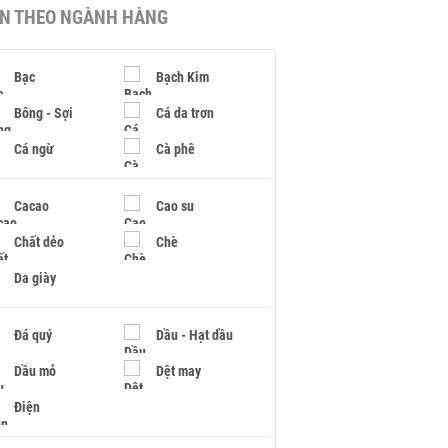
IN THEO NGÀNH HÀNG
Bạc
Bạch Kim
Bông - Sợi
Cá da trơn
Cá ngừ
Cà phê
Cacao
Cao su
Chất dẻo
Chè
Da giày
Đá quý
Dầu - Hạt dầu
Dầu mỏ
Dệt may
Điện