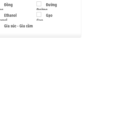
Đồng
Đường
Ethanol
Gạo
Gia súc - Gia cầm
Giấy
Gỗ
Hạt điều
Hồ tiêu - Hạt tiêu
Khí đốt
Kim loại khác
Mắc ca
Muối
Ngũ cốc
Nhựa - Hạt nhựa
Palladium
Phân bón
Rau - Củ -Quả
Sắt thép