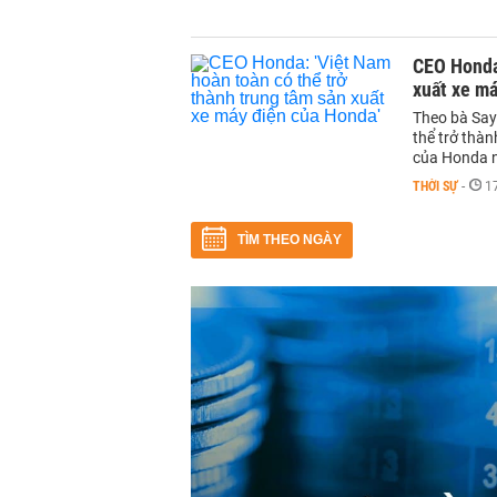
CEO Honda:
xuất xe má
Theo bà Say
thể trở thà
của Honda n
THỜI SỰ
-
1
TÌM THEO NGÀY