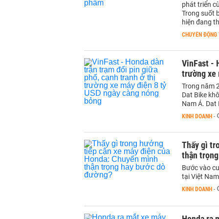
phát triển 
Trong suốt b
hiện đang t
CHUYỂN ĐỘNG 
VinFast - 
trường xe
Trong năm 2
Dat Bike kh
Nam Á. Dat 
KINH DOANH
-
Thấy gì t
thận trọn
Bước vào cuộ
tại Việt Nam
KINH DOANH
-
Honda ra m