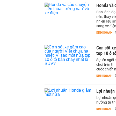
Honda và c
Ban lãnh đạ
nên, thay vì
nhiên liệu s
sang xe điện
KINH DOANH
-
Cơn sốt xe
top 10 ô t
Sự lên ngôi
chơi trên t
cuộc chiến n
KINH DOANH
-
Lợi nhuận
Lợi nhuận q
hưởng từ th
KINH DOANH
-