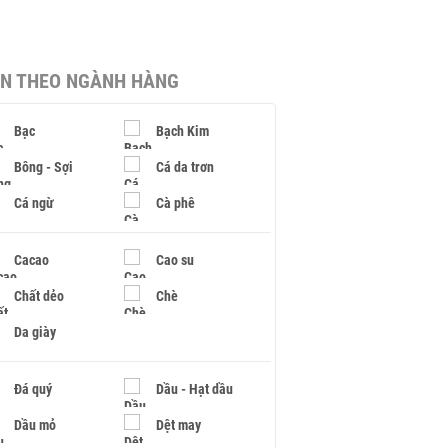
IN THEO NGÀNH HÀNG
Bạc
Bạch Kim
Bông - Sợi
Cá da trơn
Cá ngừ
Cà phê
Cacao
Cao su
Chất dẻo
Chè
Da giày
Đá quý
Dầu - Hạt dầu
Dầu mỏ
Dệt may