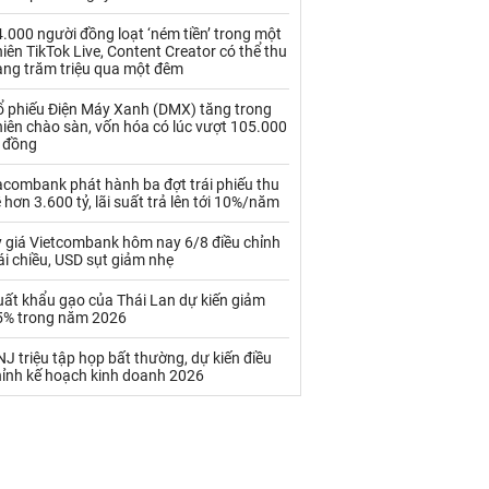
Palladium
Phân bón
.000 người đồng loạt ‘ném tiền’ trong một
Rau - Củ -Quả
Sắt thép
iên TikTok Live, Content Creator có thể thu
àng trăm triệu qua một đêm
Sữa
ổ phiếu Điện Máy Xanh (DMX) tăng trong
iên chào sàn, vốn hóa có lúc vượt 105.000
ỷ đồng
Than
Thức ăn chăn nuôi
acombank phát hành ba đợt trái phiếu thu
Thủy hải sản khác
Tôm
 hơn 3.600 tỷ, lãi suất trả lên tới 10%/năm
Vàng
ỷ giá Vietcombank hôm nay 6/8 điều chỉnh
ái chiều, USD sụt giảm nhẹ
VLXD khác
Xăng dầu
uất khẩu gạo của Thái Lan dự kiến giảm
5% trong năm 2026
Xi măng - Clynker
J triệu tập họp bất thường, dự kiến điều
hỉnh kế hoạch kinh doanh 2026