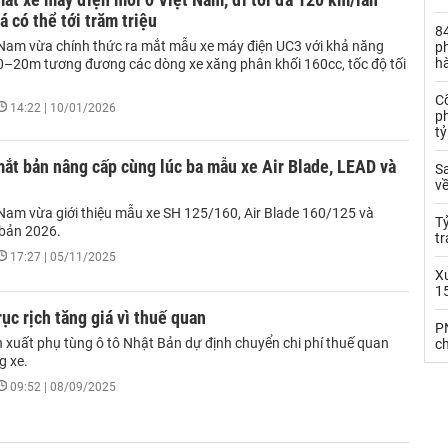
á có thể tới trăm triệu
84
Nam vừa chính thức ra mắt mẫu xe máy điện UC3 với khả năng
ph
h
 0–20m tương đương các dòng xe xăng phân khối 160cc, tốc độ tối
C
14:22 | 10/01/2026
ph
t
ắt bản nâng cấp cùng lúc ba mẫu xe Air Blade, LEAD và
S
về
Nam vừa giới thiệu mẫu xe SH 125/160, Air Blade 160/125 và
T
bản 2026.
tr
17:27 | 05/11/2025
X
1
rục rịch tăng giá vì thuế quan
PN
 xuất phụ tùng ô tô Nhật Bản dự định chuyển chi phí thuế quan
c
g xe.
09:52 | 08/09/2025