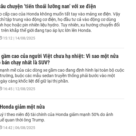
âu chuyện ‘tiến thoái lưỡng nan’ với xe điện
o cấp cao của Honda không muốn tất tay vào mảng xe điện. Vậy
 chỉ tập trung vào động cơ điện, họ đầu tư cả vào động cơ dùng
inh học hoặc pin nhiên liệu hydro. Tuy nhiên, xu hướng chuyển đổi
 trên khắp thế giới đang tạo áp lực lớn lên Honda.
15:12 | 14/08/2025
 gầm cao của người Việt chưa hạ nhiệt: Vì sao một nửa
ô bán chạy nhất là SUV?
 mạnh mẽ của các dòng xe gầm cao đang định hình lại toàn bộ cuộc
hị trường, buộc các mẫu sedan truyền thống phải bước vào một
gày càng khốc liệt để giữ lại thị phần.
16:45 | 12/08/2025
 Honda giảm một nửa
uý I theo niên độ tài chính của Honda giảm mạnh 50% do ảnh
uế quan thời ông Trump.
14:42 | 06/08/2025