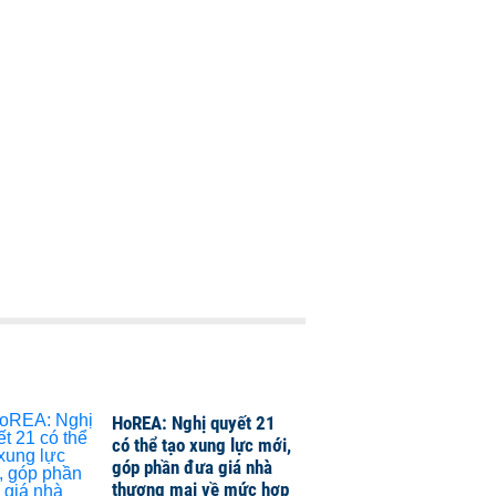
HoREA: Nghị quyết 21
có thể tạo xung lực mới,
góp phần đưa giá nhà
thương mại về mức hợp