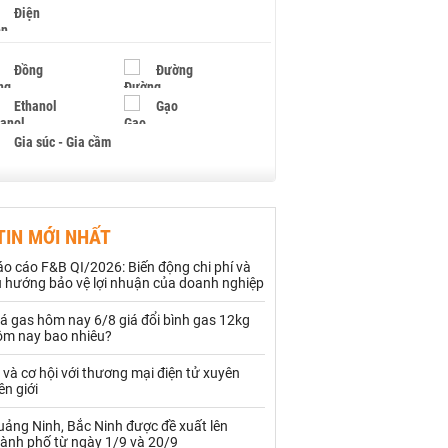
Điện
Đồng
Đường
Ethanol
Gạo
Gia súc - Gia cầm
Giấy
Gỗ
TIN MỚI NHẤT
Hạt điều
Hồ tiêu - Hạt tiêu
o cáo F&B QI/2026: Biến động chi phí và
Khí đốt
u hướng bảo vệ lợi nhuận của doanh nghiệp
á gas hôm nay 6/8 giá đổi bình gas 12kg
Kim loại khác
Mắc ca
ôm nay bao nhiêu?
Muối
Ngũ cốc
 và cơ hội với thương mại điện tử xuyên
ên giới
Nhựa - Hạt nhựa
uảng Ninh, Bắc Ninh được đề xuất lên
hành phố từ ngày 1/9 và 20/9