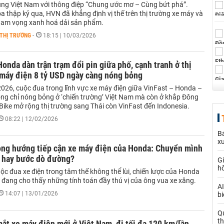
cùng Việt Nam với thông điệp “Chung ước mơ – Cùng bứt phá”.
a thập kỷ qua, HVN đã khẳng định vị thế trên thị trường xe máy và
ham vọng xanh hoá dải sản phẩm.
THỊ TRƯỜNG
-
18:15 | 10/03/2026
Honda dàn trận trạm đổi pin giữa phố, cạnh tranh ở thị
 máy điện 8 tỷ USD ngày càng nóng bỏng
026, cuộc đua trong lĩnh vực xe máy điện giữa VinFast – Honda –
ông chỉ nóng bỏng ở ‘chiến trường’ Việt Nam mà còn ở khắp Đông
Bike mở rộng thị trường sang Thái còn VinFast đến Indonesia.
08:22 | 12/02/2026
Bá
x
rong hướng tiếp cận xe máy điện của Honda: Chuyển mình
g hay bước dò đường?
Gi
h
c đua xe điện trong tâm thế không thể lùi, chiến lược của Honda
 đang cho thấy những tính toán đầy thú vị của ông vua xe xăng.
AI
14:07 | 13/01/2026
bi
Q
t
ắt xe máy điện mới ở Việt Nam, đi tối đa 120 km/lần