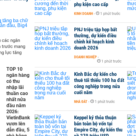
phụ kiện cao cấp
KINH DOANH
-
1 phút trước
PNJ triệu tập họp bất
thường, dự kiến điều
ụ các ngân
chỉnh kế hoạch kinh
m trước mang
doanh 2026
ng lực tăng
DOANH NGHIỆP
-
1 phút trước
TOP 10
Kinh Bắc dự kiến cho
ngân hàng
thuê tối thiểu 100 ha đất
có thu
công nghiệp trong nửa
nhập lãi
cuối năm
thuần cao
nhất nửa
NHÀ ĐẤT
-
1 phút trước
đầu năm
2026:
Keppel ký thỏa thuận
VietinBank
bán toàn bộ vốn tại
vươn lên
Empire City, dự kiến thu
dẫn đầu, 5
về 270 triệu USD
nhà băng