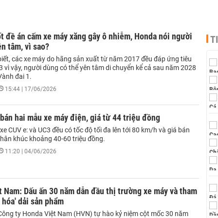
t đề án cấm xe máy xăng gây ô nhiễm, Honda nói người
T
n tâm, vì sao?
iết, các xe máy do hãng sản xuất từ năm 2017 đều đáp ứng tiêu
3 vì vậy, người dùng có thể yên tâm di chuyển kể cả sau năm 2028
Vành đai 1.
15:44 | 17/06/2026
án hai mẫu xe máy điện, giá từ 44 triệu đồng
xe CUV e: và UC3 đều có tốc độ tối đa lên tới 80 km/h và giá bán
hân khúc khoảng 40-60 triệu đồng.
11:20 | 04/06/2026
t Nam: Dấu ấn 30 năm dẫn đầu thị trường xe máy và tham
 hóa' dải sản phẩm
ông ty Honda Việt Nam (HVN) tự hào kỷ niệm cột mốc 30 năm