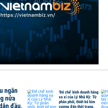
ều ngân
'Đế chế’ kinh doanh hàng
ng nửa
xa xỉ của Lý Nhã Kỳ: Từ
phân phối, thiết kế kim
dẫn đầu,
cương đến thời trang,