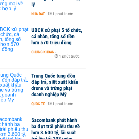
lý
NHÀ ĐẤT
-
1 phút trước
UBCK xử phạt 5 tổ chức,
cá nhân, tổng số tiền
hơn 570 triệu đồng
CHỨNG KHOÁN
-
1 phút trước
Trung Quốc tung đòn
đáp trả, siết xuất khẩu
drone và trừng phạt
doanh nghiệp Mỹ
QUỐC TẾ
-
1 phút trước
Sacombank phát hành
ba đợt trái phiếu thu về
hơn 3.600 tỷ, lãi suất
trả lên tới 10%/năm