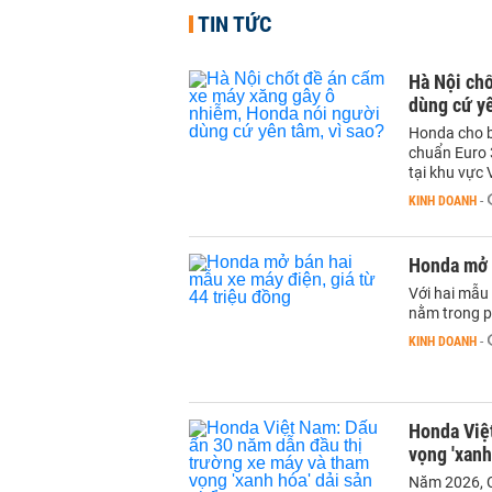
TIN TỨC
Hà Nội chố
dùng cứ yê
Honda cho b
chuẩn Euro 
tại khu vực 
KINH DOANH
-
Honda mở b
Với hai mẫu 
nằm trong p
KINH DOANH
-
Honda Việ
vọng 'xanh
Năm 2026, C