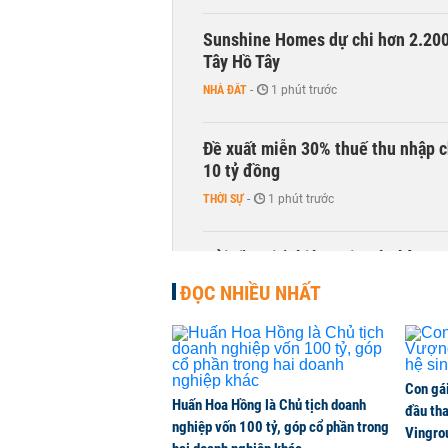
Sunshine Homes dự chi hơn 2.200 
Tây Hồ Tây
NHÀ ĐẤT
-
1 phút trước
Đề xuất miễn 30% thuế thu nhập c
10 tỷ đồng
THỜI SỰ
-
1 phút trước
Gửi tiền tiết kiệm tại ngân hàng 
TÀI CHÍNH
-
1 phút trước
ĐỌC NHIỀU NHẤT
Khánh Hòa đề xuất làm khu đô thị
NHÀ ĐẤT
-
1 phút trước
Con gá
Huấn Hoa Hồng là Chủ tịch doanh
đầu tha
nghiệp vốn 100 tỷ, góp cổ phần trong
Thực hư vụ xe điện Geely bị từ ch
Vingro