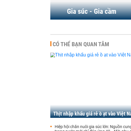
Gia súc - Gia cầm
CÓ THỂ BẠN QUAN TÂM
Thịt nhập khẩu giá rẻ ồ ạt vào Việt 
Hiệp hội chăn nuôi gia súc lớn: Nguồn cung