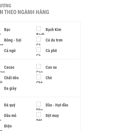
HƯƠNG
IN THEO NGÀNH HÀNG
Bạc
Bạch Kim
Bông - Sợi
Cá da trơn
Cá ngừ
Cà phê
Cacao
Cao su
Chất dẻo
Chè
Da giày
Đá quý
Dầu - Hạt dầu
Dầu mỏ
Dệt may
Điện