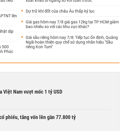
ầu tiêu
xuất khẩu đi ngang so với tuần trước
Dự trữ khí đốt của châu Âu thấp kỷ lục
&PTNT lên
Giá gas hôm nay 7/8 giá gas 12kg tại TP HCM giảm
bao nhiêu so với các khu vực khác?
Nhật dịp
Giá sầu riêng hôm nay 7/8: Tiếp tục ổn định, Quảng
Ngãi hoàn thiện quy chế sử dụng nhãn hiệu "Sầu
á 500
riêng Kon Tum"
ĩnh Phúc
ta Việt Nam vượt mốc 1 tỷ USD
cổ phiếu, tăng vốn lên gần 77.800 tỷ