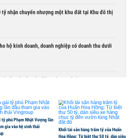
tỷ nhận chuyển nhượng một khu đất tại Khu đô thị
ho hộ kinh doanh, doanh nghiệp có doanh thu dưới
quốc doanh nào cho lãi suất cao nhất?
 hỗn hợp hơn 49.000 tỷ đồng
i tỷ phú Phạm Nhật Vượng lần
m gia vào hệ sinh thái
Khối tài sản hàng trăm tỷ của Huấn
ối tại trạm sạc Ford Giải Phóng
up
Hoa Hồng: Từ biệt thự 50 tỷ, dàn siêu