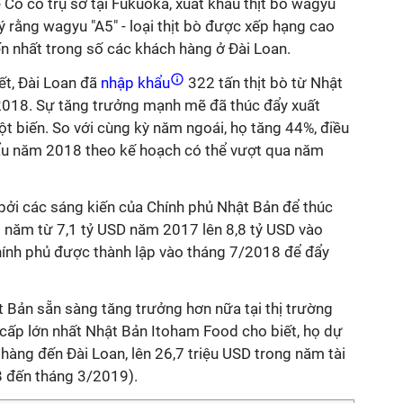
Co có trụ sở tại Fukuoka, xuất khẩu thịt bò wagyu
ý rằng wagyu "A5" - loại thịt bò được xếp hạng cao
ến nhất trong số các khách hàng ở Đài Loan.
ết, Đài Loan đã
nhập khẩu
322 tấn thịt bò từ Nhật
2018. Sự tăng trưởng mạnh mẽ đã thúc đẩy xuất
ột biến. So với cùng kỳ năm ngoái, họ tăng 44%, điều
ẩu năm 2018 theo kế hoạch có thể vượt qua năm
ởi các sáng kiến ​​của Chính phủ Nhật Bản để thúc
 năm từ 7,1 tỷ USD năm 2017 lên 8,8 tỷ USD vào
nh phủ được thành lập vào tháng 7/2018 để đẩy
t Bản sẵn sàng tăng trưởng hơn nữa tại thị trường
 cấp lớn nhất Nhật Bản Itoham Food cho biết, họ dự
 hàng đến Đài Loan, lên 26,7 triệu USD trong năm tài
8 đến tháng 3/2019).