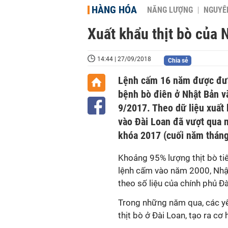
HÀNG HÓA
NĂNG LƯỢNG
NGUYÊN
Xuất khẩu thịt bò của 
14:44 | 27/09/2018
Chia sẻ
Lệnh cấm 16 năm được đưa
bệnh bò điên ở Nhật Bản v
9/2017. Theo dữ liệu xuất 
vào Đài Loan đã vượt qua 
khóa 2017 (cuối năm tháng
Khoảng 95% lượng thịt bò tiê
lệnh cấm vào năm 2000, Nhậ
theo số liệu của chính phủ Đà
Trong những năm qua, các yếu
thịt bò ở Đài Loan, tạo ra c