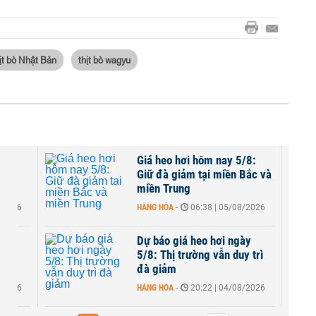
ịt bò Nhật Bản
thịt bò wagyu
/8:
Giá heo hơi hôm nay 5/8:
00
Giữ đà giảm tại miền Bắc và
..
miền Trung
8/2026
HÀNG HÓA
-
06:38 | 05/08/2026
ày
Dự báo giá heo hơi ngày
đi
5/8: Thị trường vẫn duy trì
đà giảm
8/2026
HÀNG HÓA
-
20:22 | 04/08/2026