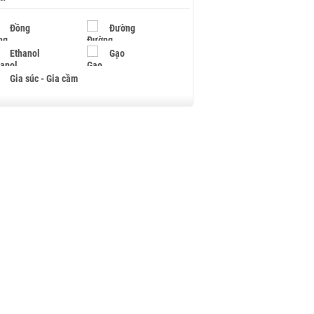
Đồng
Đường
Ethanol
Gạo
Gia súc - Gia cầm
Giấy
Gỗ
Hạt điều
Hồ tiêu - Hạt tiêu
Khí đốt
Kim loại khác
Mắc ca
Muối
Ngũ cốc
Nhựa - Hạt nhựa
Palladium
Phân bón