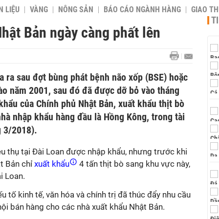
 LIỆU
VÀNG
NÔNG SẢN
BÁO CÁO NGÀNH HÀNG
GIAO T
T
Nhật Bản ngày càng phất lên
 ra sau đợt bùng phát bệnh não xốp (BSE) hoặc
ào năm 2001, sau đó đã được dỡ bỏ vào tháng
khẩu của Chính phủ Nhật Bản, xuất khẩu thịt bò
nhà nhập khẩu hàng đầu là Hồng Kông, trong tài
 3/2018).
u thụ tại Đài Loan được nhập khẩu, nhưng trước khi
t Bản chỉ
xuất khẩu
4 tấn thịt bò sang khu vực này,
i Loan.
 tố kinh tế, văn hóa và chính trị đã thúc đẩy nhu cầu
ơ hội bán hàng cho các nhà xuất khẩu Nhật Bản.