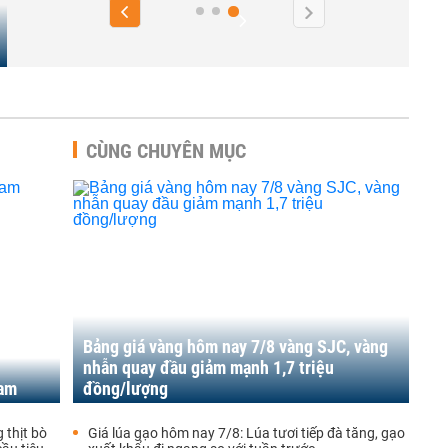
CÙNG CHUYÊN MỤC
Bảng giá vàng hôm nay 7/8 vàng SJC, vàng
nhẫn quay đầu giảm mạnh 1,7 triệu
Nam
đồng/lượng
 thịt bò
Giá lúa gạo hôm nay 7/8: Lúa tươi tiếp đà tăng, gạo