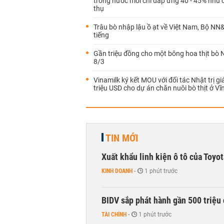
trong nước mới chỉ đáp ứng 40 - 45% nhu c
thụ
Trâu bò nhập lậu ồ ạt về Việt Nam, Bộ NN
tiếng
Gần triệu đồng cho một bông hoa thịt bò 
8/3
Vinamilk ký kết MOU với đối tác Nhật trị gi
triệu USD cho dự án chăn nuôi bò thịt ở V
TIN MỚI
Xuất khẩu linh kiện ô tô của Toyo
KINH DOANH
-
1 phút trước
BIDV sắp phát hành gần 500 triệu 
TÀI CHÍNH
-
1 phút trước