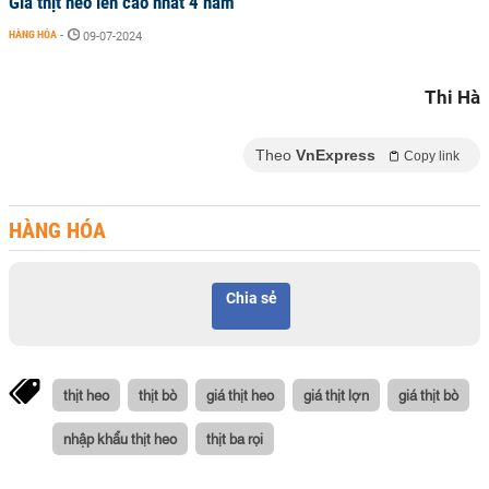
Giá thịt heo lên cao nhất 4 năm
HÀNG HÓA
-
09-07-2024
Thi Hà
Theo
VnExpress
Copy link
HÀNG HÓA
Chia sẻ
thịt heo
thịt bò
giá thịt heo
giá thịt lợn
giá thịt bò
nhập khẩu thịt heo
thịt ba rọi