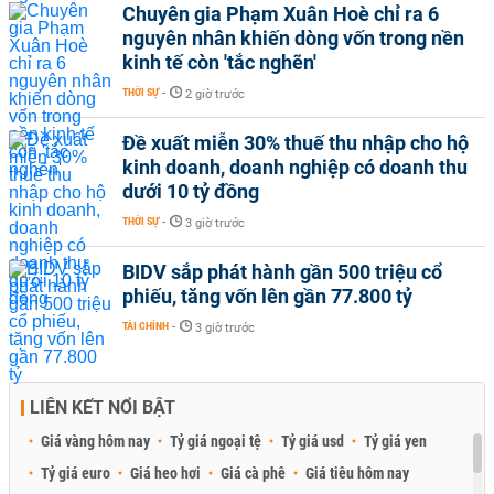
Chuyên gia Phạm Xuân Hoè chỉ ra 6
nguyên nhân khiến dòng vốn trong nền
kinh tế còn 'tắc nghẽn'
THỜI SỰ
-
2 giờ trước
Đề xuất miễn 30% thuế thu nhập cho hộ
kinh doanh, doanh nghiệp có doanh thu
dưới 10 tỷ đồng
THỜI SỰ
-
3 giờ trước
BIDV sắp phát hành gần 500 triệu cổ
phiếu, tăng vốn lên gần 77.800 tỷ
TÀI CHÍNH
-
3 giờ trước
LIÊN KẾT NỔI BẬT
Giá vàng hôm nay
Tỷ giá ngoại tệ
Tỷ giá usd
Tỷ giá yen
Tỷ giá euro
Giá heo hơi
Giá cà phê
Giá tiêu hôm nay