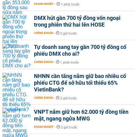
DOANH NGHIỆP
-
1 phút trước
DMX hút gần 700 tỷ đồng vốn ngoại
trong phiên thứ hai lên HOSE
CHỨNG KHOÁN
-
2 giờ trước
Tự doanh sang tay gần 700 tỷ đồng cổ
phiếu DMX cho ai?
CHỨNG KHOÁN
-
1 phút trước
NHNN cần tăng nắm giữ bao nhiêu cổ
phiếu CTG để sở hữu tối thiểu 65%
VietinBank?
CHỨNG KHOÁN
-
2 giờ trước
VNPT nắm giữ hơn 62.000 tỷ đồng tiền
mặt, ngang ngửa MWG
DOANH NGHIỆP
-
2 giờ trước