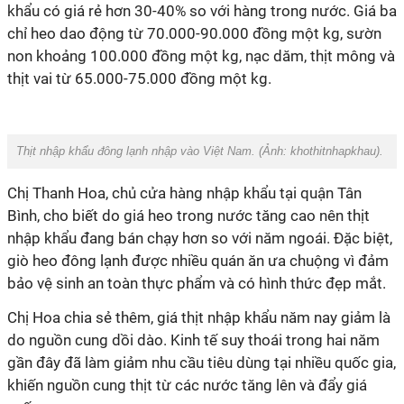
khẩu có giá rẻ hơn 30-40% so với hàng trong nước. Giá ba
chỉ heo dao động từ 70.000-90.000 đồng một kg, sườn
non khoảng 100.000 đồng một kg, nạc dăm, thịt mông và
thịt vai từ 65.000-75.000 đồng một kg.
Thịt nhập khẩu đông lạnh nhập vào Việt Nam. (Ảnh:
khothitnhapkhau
).
Chị Thanh Hoa, chủ cửa hàng nhập khẩu tại quận Tân
Bình, cho biết do giá heo trong nước tăng cao nên thịt
nhập khẩu đang bán chạy hơn so với năm ngoái. Đặc biệt,
giò heo đông lạnh được nhiều quán ăn ưa chuộng vì đảm
bảo vệ sinh an toàn thực phẩm và có hình thức đẹp mắt.
Chị Hoa chia sẻ thêm, giá thịt nhập khẩu năm nay giảm là
do nguồn cung dồi dào. Kinh tế suy thoái trong hai năm
gần đây đã làm giảm nhu cầu tiêu dùng tại nhiều quốc gia,
khiến nguồn cung thịt từ các nước tăng lên và đẩy giá