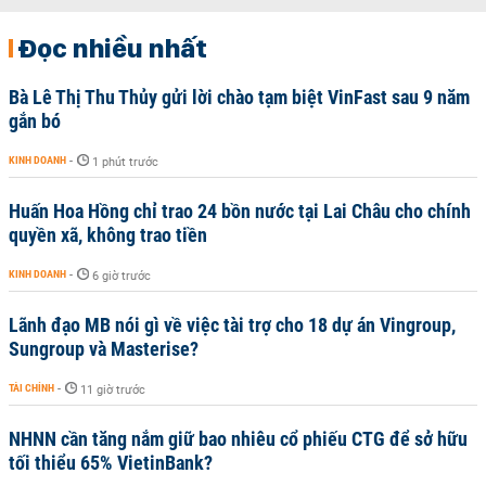
Đọc nhiều nhất
Bà Lê Thị Thu Thủy gửi lời chào tạm biệt VinFast sau 9 năm
gắn bó
KINH DOANH
-
1 phút trước
Huấn Hoa Hồng chỉ trao 24 bồn nước tại Lai Châu cho chính
quyền xã, không trao tiền
KINH DOANH
-
6 giờ trước
Lãnh đạo MB nói gì về việc tài trợ cho 18 dự án Vingroup,
Sungroup và Masterise?
TÀI CHÍNH
-
11 giờ trước
NHNN cần tăng nắm giữ bao nhiêu cổ phiếu CTG để sở hữu
tối thiểu 65% VietinBank?