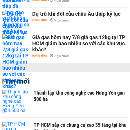
HÀNG HÓA
-
4 giờ trước
Dự trữ khí đốt của châu Âu thấp kỷ lục
HÀNG HÓA
-
5 giờ trước
Giá gas hôm nay 7/8 giá gas 12kg tại TP
HCM giảm bao nhiêu so với các khu vực
khác?
HÀNG HÓA
-
7 giờ trước
Tin mới
Thành lập khu công nghệ cao Hưng Yên gần
500 ha
TP HCM sắp có chung cư cao 35 tầng tại khu