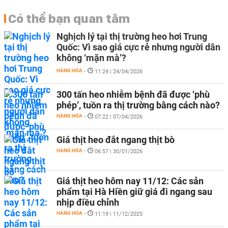
Có thể bạn quan tâm
Nghịch lý tại thị trường heo hơi Trung
Quốc: Vì sao giá cực rẻ nhưng người dân
không ‘mặn mà’?
HÀNG HÓA
-
11:24 | 24/04/2026
300 tấn heo nhiễm bệnh đã được ‘phù
phép’, tuồn ra thị trường bằng cách nào?
HÀNG HÓA
-
07:22 | 07/04/2026
Giá thịt heo đắt ngang thịt bò
HÀNG HÓA
-
06:57 | 30/01/2026
Giá thịt heo hôm nay 11/12: Các sản
phẩm tại Hà Hiền giữ giá đi ngang sau
nhịp điều chỉnh
HÀNG HÓA
-
11:19 | 11/12/2025