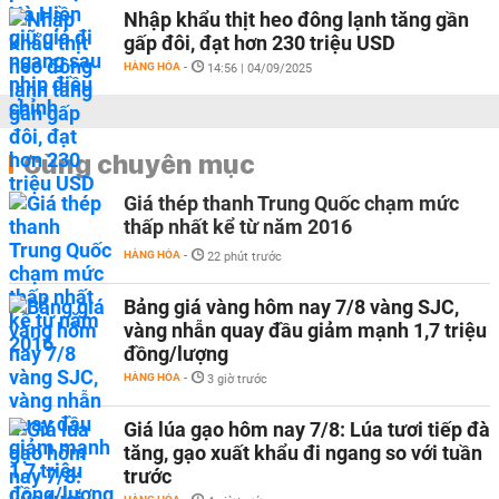
Nhập khẩu thịt heo đông lạnh tăng gần
gấp đôi, đạt hơn 230 triệu USD
HÀNG HÓA
-
14:56 | 04/09/2025
Cùng chuyên mục
Giá thép thanh Trung Quốc chạm mức
thấp nhất kể từ năm 2016
HÀNG HÓA
-
22 phút trước
Bảng giá vàng hôm nay 7/8 vàng SJC,
vàng nhẫn quay đầu giảm mạnh 1,7 triệu
đồng/lượng
HÀNG HÓA
-
3 giờ trước
Giá lúa gạo hôm nay 7/8: Lúa tươi tiếp đà
tăng, gạo xuất khẩu đi ngang so với tuần
trước