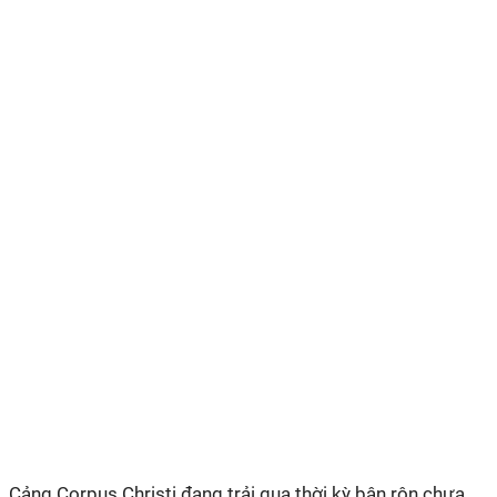
Cảng Corpus Christi đang trải qua thời kỳ bận rộn chưa