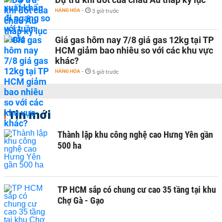
HÀNG HÓA
-
3 giờ trước
Giá gas hôm nay 7/8 giá gas 12kg tại TP
HCM giảm bao nhiêu so với các khu vực
khác?
HÀNG HÓA
-
5 giờ trước
Tin mới
Thành lập khu công nghệ cao Hưng Yên gần
500 ha
TP HCM sắp có chung cư cao 35 tầng tại khu
Chợ Gà - Gạo