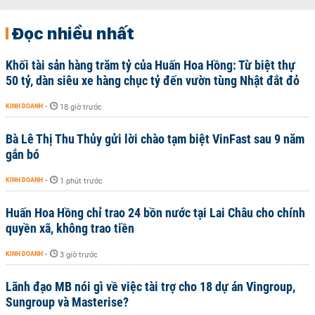
Đọc nhiều nhất
Khối tài sản hàng trăm tỷ của Huấn Hoa Hồng: Từ biệt thự
50 tỷ, dàn siêu xe hàng chục tỷ đến vườn tùng Nhật đắt đỏ
KINH DOANH
-
18 giờ trước
Bà Lê Thị Thu Thủy gửi lời chào tạm biệt VinFast sau 9 năm
gắn bó
KINH DOANH
-
1 phút trước
Huấn Hoa Hồng chỉ trao 24 bồn nước tại Lai Châu cho chính
quyền xã, không trao tiền
KINH DOANH
-
3 giờ trước
Lãnh đạo MB nói gì về việc tài trợ cho 18 dự án Vingroup,
Sungroup và Masterise?