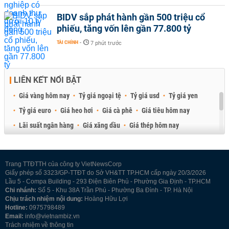
BIDV sắp phát hành gần 500 triệu cổ
phiếu, tăng vốn lên gần 77.800 tỷ
TÀI CHÍNH
-
7 phút trước
LIÊN KẾT NỔI BẬT
Giá vàng hôm nay
Tỷ giá ngoại tệ
Tỷ giá usd
Tỷ giá yen
Tỷ giá euro
Giá heo hơi
Giá cà phê
Giá tiêu hôm nay
Lãi suất ngân hàng
Giá xăng dầu
Giá thép hôm nay
Giá sầu riêng
Giá thịt heo
Giá gạo
Giá cao su
Best Retail Brokers
Diễn đàn đầu tư Việt Nam 2026
Trang TTĐTTH của công ty VietNewsCorp
Giấy phép số 3323/GP-TTĐT do Sở VH&TT TP.HCM cấp ngày 20/3/2026
Lầu 5 - Compa Building - 293 Điện Biên Phủ - Phường Gia Định - TP.HCM
Chi nhánh:
Số 5 - Khu 38A Trần Phú - Phường Ba Đình - TP. Hà Nội
Chịu trách nhiệm nội dung:
Hoàng Hữu Lợi
Hotline:
0975798489
Email:
info@vietnambiz.vn
Trách nhiệm về thông tin