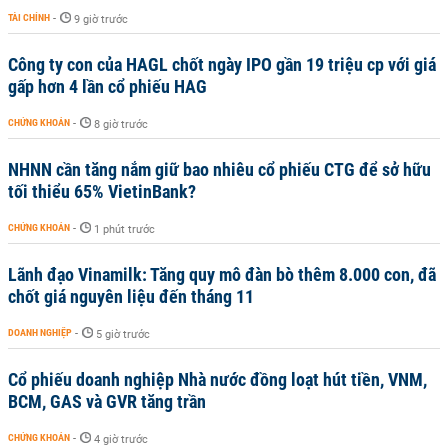
TÀI CHÍNH
-
9 giờ trước
Công ty con của HAGL chốt ngày IPO gần 19 triệu cp với giá
gấp hơn 4 lần cổ phiếu HAG
CHỨNG KHOÁN
-
8 giờ trước
NHNN cần tăng nắm giữ bao nhiêu cổ phiếu CTG để sở hữu
tối thiểu 65% VietinBank?
CHỨNG KHOÁN
-
1 phút trước
Lãnh đạo Vinamilk: Tăng quy mô đàn bò thêm 8.000 con, đã
chốt giá nguyên liệu đến tháng 11
DOANH NGHIỆP
-
5 giờ trước
Cổ phiếu doanh nghiệp Nhà nước đồng loạt hút tiền, VNM,
BCM, GAS và GVR tăng trần
CHỨNG KHOÁN
-
4 giờ trước