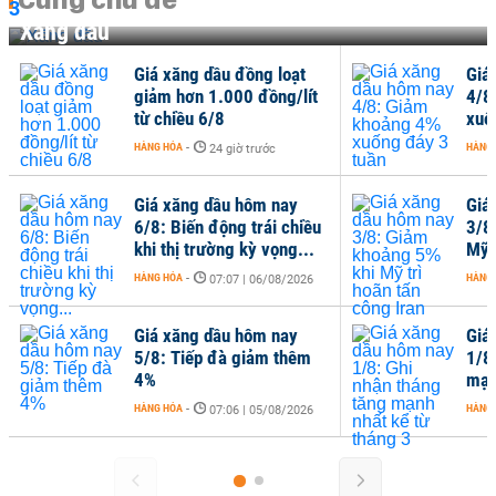
Xăng dầu
Giá xăng dầu đồng loạt
Giá
giảm hơn 1.000 đồng/lít
4/8
từ chiều 6/8
xuố
HÀNG HÓA
-
HÀNG
24 giờ trước
Giá xăng dầu hôm nay
Giá
6/8: Biến động trái chiều
3/8
khi thị trường kỳ vọng...
Mỹ 
HÀNG HÓA
-
HÀNG
07:07 | 06/08/2026
Giá xăng dầu hôm nay
Giá
5/8: Tiếp đà giảm thêm
1/8
4%
mạn
HÀNG HÓA
-
HÀNG
07:06 | 05/08/2026