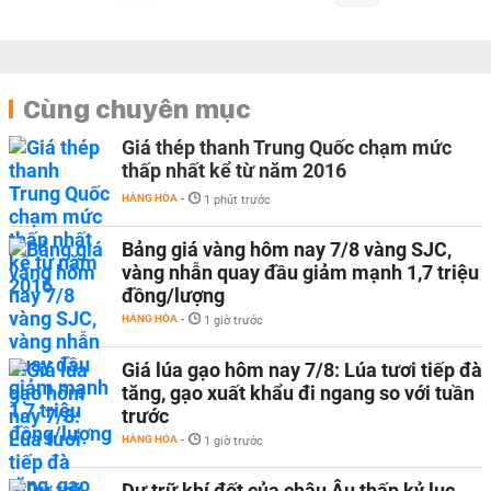
Cùng chuyên mục
Giá thép thanh Trung Quốc chạm mức
thấp nhất kể từ năm 2016
HÀNG HÓA
-
1 phút trước
Bảng giá vàng hôm nay 7/8 vàng SJC,
vàng nhẫn quay đầu giảm mạnh 1,7 triệu
đồng/lượng
HÀNG HÓA
-
1 giờ trước
Giá lúa gạo hôm nay 7/8: Lúa tươi tiếp đà
tăng, gạo xuất khẩu đi ngang so với tuần
trước
HÀNG HÓA
-
1 giờ trước
Dự trữ khí đốt của châu Âu thấp kỷ lục