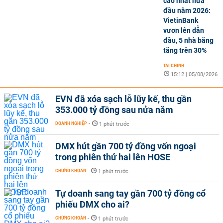
cao nhất nửa
đầu năm 2026:
VietinBank
vươn lên dẫn
đầu, 5 nhà băng
tăng trên 30%
TÀI CHÍNH
-
15:12 | 05/08/2026
EVN đã xóa sạch lỗ lũy kế, thu gần
353.000 tỷ đồng sau nửa năm
DOANH NGHIỆP
-
1 phút trước
DMX hút gần 700 tỷ đồng vốn ngoại
trong phiên thứ hai lên HOSE
CHỨNG KHOÁN
-
1 phút trước
Tự doanh sang tay gần 700 tỷ đồng cổ
phiếu DMX cho ai?
CHỨNG KHOÁN
-
1 phút trước