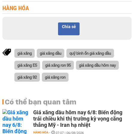
HÀNG HÓA
Chia sẻ
giá xăng
giá xăng dầu
quỹ bình ổn giá xăng dầu
giá xăng E5
giá xăng ron 95
giá xăng dầu hôm nay
giá xăng 92
giá xăng ron
Có thể bạn quan tâm
Giá xăng dầu hôm nay 6/8: Biến động
trái chiều khi thị trường kỳ vọng căng
thẳng Mỹ - Iran hạ nhiệt
HÀNG HÓA
-
07:07 | 06/08/2026