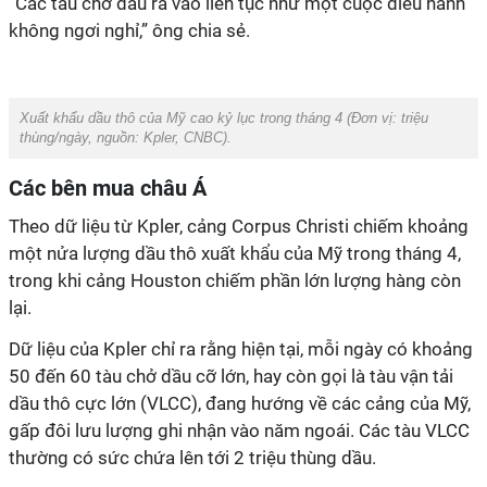
“Các tàu chở dầu ra vào liên tục như một cuộc diễu hành
không ngơi nghỉ,” ông chia sẻ.
Xuất khẩu dầu thô của Mỹ cao kỷ lục trong tháng 4 (Đơn vị: triệu
thùng/ngày, nguồn:
Kpler, CNBC
).
Các bên mua châu Á
Theo dữ liệu từ Kpler, cảng Corpus Christi chiếm khoảng
một nửa lượng dầu thô xuất khẩu của Mỹ trong tháng 4,
trong khi cảng Houston chiếm phần lớn lượng hàng còn
lại.
Dữ liệu của Kpler chỉ ra rằng hiện tại, mỗi ngày có khoảng
50 đến 60 tàu chở dầu cỡ lớn, hay còn gọi là tàu vận tải
dầu thô cực lớn (VLCC), đang hướng về các cảng của Mỹ,
gấp đôi lưu lượng ghi nhận vào năm ngoái. Các tàu VLCC
thường có sức chứa lên tới 2 triệu thùng dầu.