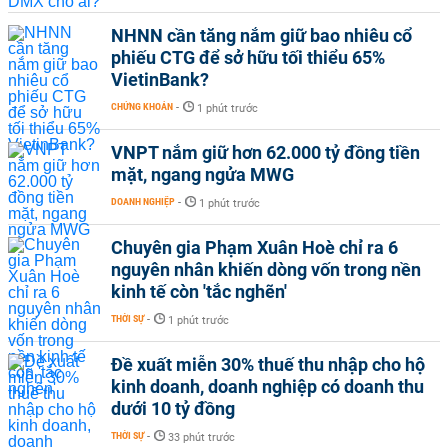
NHNN cần tăng nắm giữ bao nhiêu cổ
phiếu CTG để sở hữu tối thiểu 65%
VietinBank?
CHỨNG KHOÁN
-
1 phút trước
VNPT nắm giữ hơn 62.000 tỷ đồng tiền
mặt, ngang ngửa MWG
DOANH NGHIỆP
-
1 phút trước
Chuyên gia Phạm Xuân Hoè chỉ ra 6
nguyên nhân khiến dòng vốn trong nền
kinh tế còn 'tắc nghẽn'
THỜI SỰ
-
1 phút trước
Đề xuất miễn 30% thuế thu nhập cho hộ
kinh doanh, doanh nghiệp có doanh thu
dưới 10 tỷ đồng
THỜI SỰ
-
33 phút trước