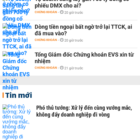
phiếu DMX cho ai?
CHỨNG KHOÁN
-
20 giờ trước
Dòng tiền ngoại bất ngờ trở lại TTCK, ai
đã mua vào?
CHỨNG KHOÁN
-
20 giờ trước
Tổng Giám đốc Chứng khoán EVS xin từ
nhiệm
CHỨNG KHOÁN
-
21 giờ trước
Tin mới
Phó thủ tướng: Xử lý đến cùng vướng mắc,
không đẩy doanh nghiệp đi vòng