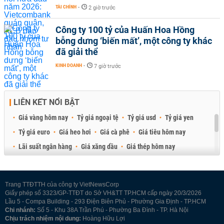
TÀI CHÍNH
-
2 giờ trước
Công ty 100 tỷ của Huấn Hoa Hồng
bỗng dưng ‘biến mất’, một công ty khác
đã giải thể
KINH DOANH
-
7 giờ trước
LIÊN KẾT NỔI BẬT
Giá vàng hôm nay
Tỷ giá ngoại tệ
Tỷ giá usd
Tỷ giá yen
Tỷ giá euro
Giá heo hơi
Giá cà phê
Giá tiêu hôm nay
Lãi suất ngân hàng
Giá xăng dầu
Giá thép hôm nay
Giá sầu riêng
Giá thịt heo
Giá gạo
Giá cao su
Best Retail Brokers
Diễn đàn đầu tư Việt Nam 2026
Trang TTĐTTH của công ty VietNewsCorp
Giấy phép số 3323/GP-TTĐT do Sở VH&TT TP.HCM cấp ngày 20/3/2026
Lầu 5 - Compa Building - 293 Điện Biên Phủ - Phường Gia Định - TP.HCM
Chi nhánh:
Số 5 - Khu 38A Trần Phú - Phường Ba Đình - TP. Hà Nội
Chịu trách nhiệm nội dung:
Hoàng Hữu Lợi