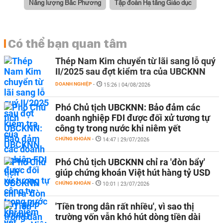
Năng lượng Bắc Phương
Tập đoàn Hạ tầng Giáo dục
Có thể bạn quan tâm
Thép Nam Kim chuyển từ lãi sang lỗ quý
II/2025 sau đợt kiểm tra của UBCKNN
DOANH NGHIỆP
-
15:26 | 04/08/2026
Phó Chủ tịch UBCKNN: Bảo đảm các
doanh nghiệp FDI được đối xử tương tự
công ty trong nước khi niêm yết
CHỨNG KHOÁN
-
14:47 | 29/07/2026
Phó Chủ tịch UBCKNN chỉ ra 'đòn bẩy'
giúp chứng khoán Việt hút hàng tỷ USD
CHỨNG KHOÁN
-
10:01 | 23/07/2026
'Tiền trong dân rất nhiều', vì sao thị
trường vốn vẫn khó hút dòng tiền dài