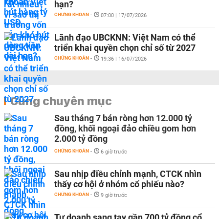
hạn?
CHỨNG KHOÁN
-
07:00 | 17/07/2026
Lãnh đạo UBCKNN: Việt Nam có thể
triển khai quyền chọn chỉ số từ 2027
CHỨNG KHOÁN
-
19:36 | 16/07/2026
Cùng chuyên mục
Sau tháng 7 bán ròng hơn 12.000 tỷ
đồng, khối ngoại đảo chiều gom hơn
2.000 tỷ đồng
CHỨNG KHOÁN
-
6 giờ trước
Sau nhịp điều chỉnh mạnh, CTCK nhìn
thấy cơ hội ở nhóm cổ phiếu nào?
CHỨNG KHOÁN
-
9 giờ trước
Tự doanh sang tay gần 700 tỷ đồng cổ