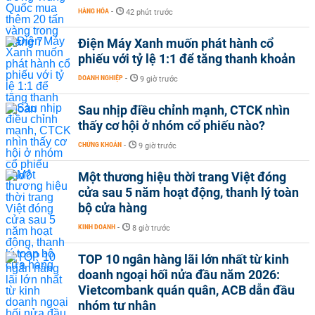
HÀNG HÓA
-
42 phút trước
Điện Máy Xanh muốn phát hành cổ
phiếu với tỷ lệ 1:1 để tăng thanh khoản
DOANH NGHIỆP
-
9 giờ trước
Sau nhịp điều chỉnh mạnh, CTCK nhìn
thấy cơ hội ở nhóm cổ phiếu nào?
CHỨNG KHOÁN
-
9 giờ trước
Một thương hiệu thời trang Việt đóng
cửa sau 5 năm hoạt động, thanh lý toàn
bộ cửa hàng
KINH DOANH
-
8 giờ trước
TOP 10 ngân hàng lãi lớn nhất từ kinh
doanh ngoại hối nửa đầu năm 2026:
Vietcombank quán quân, ACB dẫn đầu
nhóm tư nhân