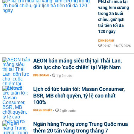
PNJ chỉ mua lại
vàng, kim cương
trong 2h buổi
chiều, giữ lịch
trả tiền tối đa
120 ngày
KINH DOANH
-
09:47 | 24/07/2026
AEON bán mảng siêu thị tại Thái Lan,
dồn lực cho ‘cuộc chiến’ tại Việt Nam
KINH DOANH
-
1 giờ trước
Lịch cổ tức tuần tới: Masan Consumer,
BSR, MB chốt quyền, tỷ lệ cao nhất
100%
DOANH NGHIỆP
-
2 giờ trước
Ngân hàng Trung ương Trung Quốc mua
thêm 20 tấn vàng trong tháng 7