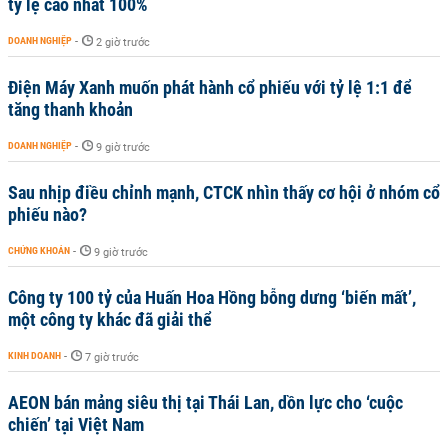
tỷ lệ cao nhất 100%
DOANH NGHIỆP
-
2 giờ trước
Điện Máy Xanh muốn phát hành cổ phiếu với tỷ lệ 1:1 để
tăng thanh khoản
DOANH NGHIỆP
-
9 giờ trước
Sau nhịp điều chỉnh mạnh, CTCK nhìn thấy cơ hội ở nhóm cổ
phiếu nào?
CHỨNG KHOÁN
-
9 giờ trước
Công ty 100 tỷ của Huấn Hoa Hồng bỗng dưng ‘biến mất’,
một công ty khác đã giải thể
KINH DOANH
-
7 giờ trước
AEON bán mảng siêu thị tại Thái Lan, dồn lực cho ‘cuộc
chiến’ tại Việt Nam