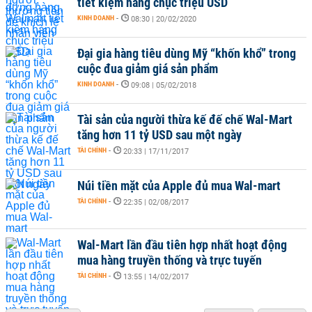
tiết kiệm hàng chục triệu USD
KINH DOANH
-
08:30 | 20/02/2020
Đại gia hàng tiêu dùng Mỹ “khốn khổ” trong
cuộc đua giảm giá sản phẩm
KINH DOANH
-
09:08 | 05/02/2018
Tài sản của người thừa kế đế chế Wal-Mart
tăng hơn 11 tỷ USD sau một ngày
TÀI CHÍNH
-
20:33 | 17/11/2017
Núi tiền mặt của Apple đủ mua Wal-mart
TÀI CHÍNH
-
22:35 | 02/08/2017
Wal-Mart lần đầu tiên hợp nhất hoạt động
mua hàng truyền thống và trực tuyến
TÀI CHÍNH
-
13:55 | 14/02/2017