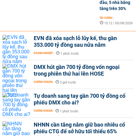
đầu, 5 nhà băng
tăng trên 30%
TÀI CHÍNH
-
15:12 | 05/08/2026
EVN đã xóa sạch lỗ lũy kế, thu gần
353.000 tỷ đồng sau nửa năm
DOANH NGHIỆP
-
1 phút trước
DMX hút gần 700 tỷ đồng vốn ngoại
trong phiên thứ hai lên HOSE
CHỨNG KHOÁN
-
3 giờ trước
Tự doanh sang tay gần 700 tỷ đồng cổ
phiếu DMX cho ai?
CHỨNG KHOÁN
-
1 phút trước
NHNN cần tăng nắm giữ bao nhiêu cổ
phiếu CTG để sở hữu tối thiểu 65%