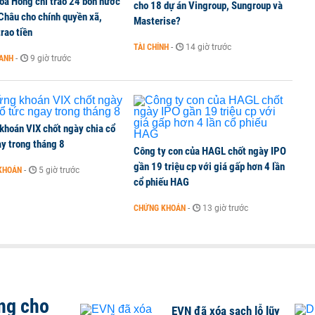
oa Hồng chỉ trao 24 bồn nước
ine, lao động công trình đóng BHXH bắt buộc
cho 18 dự án Vingroup, Sungroup và
 Châu cho chính quyền xã,
Masterise?
rao tiền
TÀI CHÍNH
-
14 giờ trước
OANH
-
9 giờ trước
 Văn Khoa bị khởi tố
khoán VIX chốt ngày chia cổ
y trong tháng 8
Công ty con của HAGL chốt ngày IPO
gần 19 triệu cp với giá gấp hơn 4 lần
KHOÁN
-
5 giờ trước
cổ phiếu HAG
CHỨNG KHOÁN
-
13 giờ trước
ng cho
EVN đã xóa sạch lỗ lũy