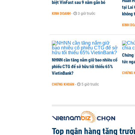
Huấn H
Kiến nghị đưa người bán hàng onl
biệt VinFast sau 9 năm gắn bó
tại Lai
THỜI SỰ
-
1 giờ trước
không t
KINH DOANH
-
3 giờ trước
KINH D
TikToker Khánh Sky, Vua Quạt, Hồ
KINH DOANH
-
1 giờ trước
Chứng 
NHNN cần tăng nắm giữ bao nhiêu cổ
tức nga
phiếu CTG để sở hữu tối thiểu 65%
VietinBank?
CHỨNG 
CHỨNG KHOÁN
-
5 giờ trước
Top ngân hàng tăng trưở