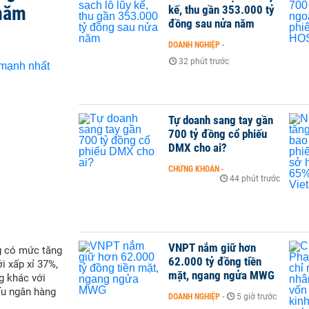
 năm
kế, thu gần 353.000 tỷ
đồng sau nửa năm
DOANH NGHIỆP
-
32 phút trước
Tự doanh sang tay gần
700 tỷ đồng cổ phiếu
DMX cho ai?
CHỨNG KHOÁN
-
44 phút trước
VNPT nắm giữ hơn
g có mức tăng
62.000 tỷ đồng tiền
i xấp xỉ 37%,
mặt, ngang ngửa MWG
g khác với
ấu ngân hàng
DOANH NGHIỆP
-
5 giờ trước