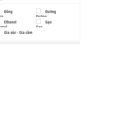
Đồng
Đường
Ethanol
Gạo
Gia súc - Gia cầm
Giấy
Gỗ
Hạt điều
Hồ tiêu - Hạt tiêu
Khí đốt
Kim loại khác
Mắc ca
Muối
Ngũ cốc
Nhựa - Hạt nhựa
Palladium
Phân bón