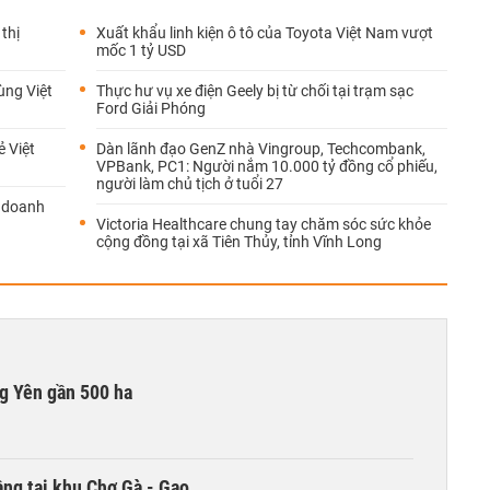
thị
Xuất khẩu linh kiện ô tô của Toyota Việt Nam vượt
mốc 1 tỷ USD
ùng Việt
Thực hư vụ xe điện Geely bị từ chối tại trạm sạc
Ford Giải Phóng
ẻ Việt
Dàn lãnh đạo GenZ nhà Vingroup, Techcombank,
VPBank, PC1: Người nắm 10.000 tỷ đồng cổ phiếu,
người làm chủ tịch ở tuổi 27
m doanh
Victoria Healthcare chung tay chăm sóc sức khỏe
cộng đồng tại xã Tiên Thủy, tỉnh Vĩnh Long
g Yên gần 500 ha
ng tại khu Chợ Gà - Gạo