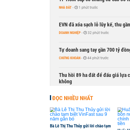
NHÀ ĐẤT
-
1 phút trước
EVN đã xóa sạch lỗ lũy kế, thu g
DOANH NGHIỆP
-
32 phút trước
Tự doanh sang tay gần 700 tỷ đồn
CHỨNG KHOÁN
-
44 phút trước
Thu hồi 89 ha đất để đấu giá lựa 
không
NHÀ ĐẤT
-
1 giờ trước
ĐỌC NHIỀU NHẤT
Dòng tiền ngoại bất ngờ trở lại T
CHỨNG KHOÁN
-
1 giờ trước
Bà Lê Thị Thu Thủy gửi lời chào tạm