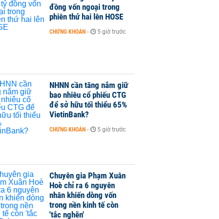
đồng vốn ngoại trong
phiên thứ hai lên HOSE
CHỨNG KHOÁN
-
5 giờ trước
NHNN cần tăng nắm giữ
bao nhiêu cổ phiếu CTG
để sở hữu tối thiểu 65%
VietinBank?
CHỨNG KHOÁN
-
5 giờ trước
Chuyên gia Phạm Xuân
Hoè chỉ ra 6 nguyên
nhân khiến dòng vốn
trong nền kinh tế còn
'tắc nghẽn'