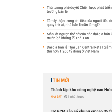
Thủ tướng phê duyệt Chiến lược phát triển 
trường bán lẻ
Tâm lý thận trọng chi tiêu của người tiêu d
quay trở lại, nhà bán lẻ cần làm gì?
Màn lật ngược thế cờ của các đại gia bán l
trước 'gã khổng lồ' Thái Lan
Đại gia bán lẻ Thái Lan Central Retail giả
thu hơn 1.200 tỷ đồng ở Việt Nam
TIN MỚI
Thành lập khu công nghệ cao Hưn
NHÀ ĐẤT
-
1 phút trước
TP HCM sắp có chung cư cao 35 tầ