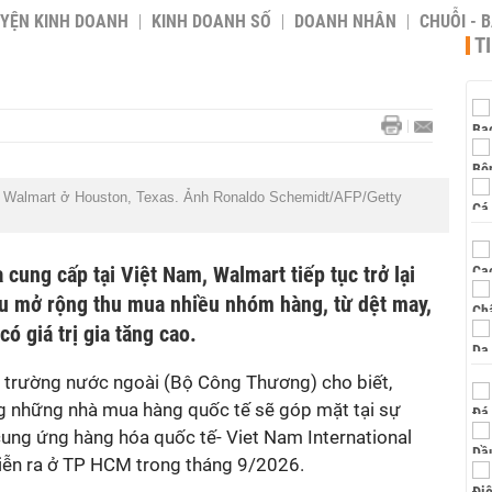
YỆN KINH DOANH
KINH DOANH SỐ
DOANH NHÂN
CHUỖI - 
T
thị Walmart ở Houston, Texas. Ảnh Ronaldo Schemidt/AFP/Getty
 cung cấp tại Việt Nam, Walmart tiếp tục trở lại
u mở rộng thu mua nhiều nhóm hàng, từ dệt may,
ó giá trị gia tăng cao.
hị trường nước ngoài (Bộ Công Thương) cho biết,
ng những nhà mua hàng quốc tế sẽ góp mặt tại sự
 cung ứng hàng hóa quốc tế- Viet Nam International
iễn ra ở TP HCM trong tháng 9/2026.