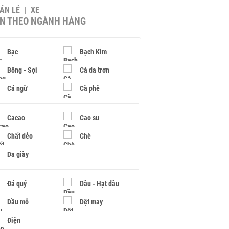
BÁN LẺ
XE
IN THEO NGÀNH HÀNG
Bạc
Bạch Kim
Bông - Sợi
Cá da trơn
Cá ngừ
Cà phê
Cacao
Cao su
Chất dẻo
Chè
Da giày
Đá quý
Dầu - Hạt dầu
Dầu mỏ
Dệt may
Điện