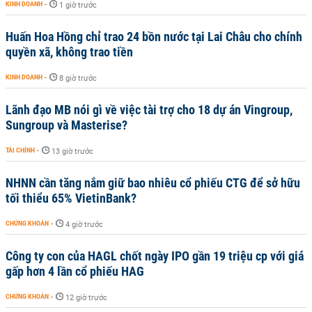
KINH DOANH
-
1 giờ trước
Huấn Hoa Hồng chỉ trao 24 bồn nước tại Lai Châu cho chính
quyền xã, không trao tiền
KINH DOANH
-
8 giờ trước
Lãnh đạo MB nói gì về việc tài trợ cho 18 dự án Vingroup,
Sungroup và Masterise?
TÀI CHÍNH
-
13 giờ trước
NHNN cần tăng nắm giữ bao nhiêu cổ phiếu CTG để sở hữu
tối thiểu 65% VietinBank?
CHỨNG KHOÁN
-
4 giờ trước
Công ty con của HAGL chốt ngày IPO gần 19 triệu cp với giá
gấp hơn 4 lần cổ phiếu HAG
CHỨNG KHOÁN
-
12 giờ trước