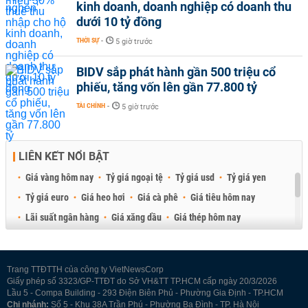
kinh doanh, doanh nghiệp có doanh thu
dưới 10 tỷ đồng
THỜI SỰ
-
5 giờ trước
BIDV sắp phát hành gần 500 triệu cổ
phiếu, tăng vốn lên gần 77.800 tỷ
TÀI CHÍNH
-
5 giờ trước
LIÊN KẾT NỔI BẬT
Giá vàng hôm nay
Tỷ giá ngoại tệ
Tỷ giá usd
Tỷ giá yen
Tỷ giá euro
Giá heo hơi
Giá cà phê
Giá tiêu hôm nay
Lãi suất ngân hàng
Giá xăng dầu
Giá thép hôm nay
Giá sầu riêng
Giá thịt heo
Giá gạo
Giá cao su
Best Retail Brokers
Diễn đàn đầu tư Việt Nam 2026
Trang TTĐTTH của công ty VietNewsCorp
Giấy phép số 3323/GP-TTĐT do Sở VH&TT TP.HCM cấp ngày 20/3/2026
Lầu 5 - Compa Building - 293 Điện Biên Phủ - Phường Gia Định - TP.HCM
Chi nhánh:
Số 5 - Khu 38A Trần Phú - Phường Ba Đình - TP. Hà Nội