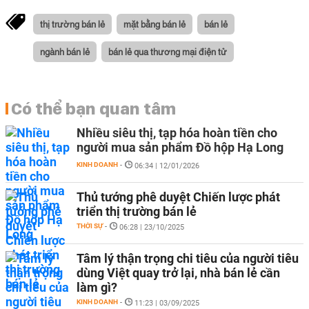
thị trường bán lẻ
mặt bằng bán lẻ
bán lẻ
ngành bán lẻ
bán lẻ qua thương mại điện tử
Có thể bạn quan tâm
Nhiều siêu thị, tạp hóa hoàn tiền cho
người mua sản phẩm Đồ hộp Hạ Long
KINH DOANH
-
06:34 | 12/01/2026
Thủ tướng phê duyệt Chiến lược phát
triển thị trường bán lẻ
THỜI SỰ
-
06:28 | 23/10/2025
Tâm lý thận trọng chi tiêu của người tiêu
dùng Việt quay trở lại, nhà bán lẻ cần
làm gì?
KINH DOANH
-
11:23 | 03/09/2025