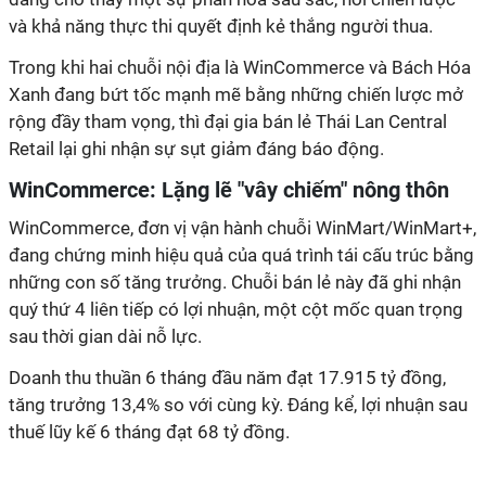
và khả năng thực thi quyết định kẻ thắng người thua.
Trong khi hai chuỗi nội địa là WinCommerce và Bách Hóa
Xanh đang bứt tốc mạnh mẽ bằng những chiến lược mở
rộng đầy tham vọng, thì đại gia bán lẻ Thái Lan Central
Retail lại ghi nhận sự sụt giảm đáng báo động.
WinCommerce: Lặng lẽ "vây chiếm" nông thôn
WinCommerce, đơn vị vận hành chuỗi WinMart/WinMart+,
đang chứng minh hiệu quả của quá trình tái cấu trúc bằng
những con số tăng trưởng. Chuỗi bán lẻ này đã ghi nhận
quý thứ 4 liên tiếp có lợi nhuận, một cột mốc quan trọng
sau thời gian dài nỗ lực.
Doanh thu thuần 6 tháng đầu năm đạt 17.915 tỷ đồng,
tăng trưởng 13,4% so với cùng kỳ. Đáng kể, lợi nhuận sau
thuế lũy kế 6 tháng đạt 68 tỷ đồng.