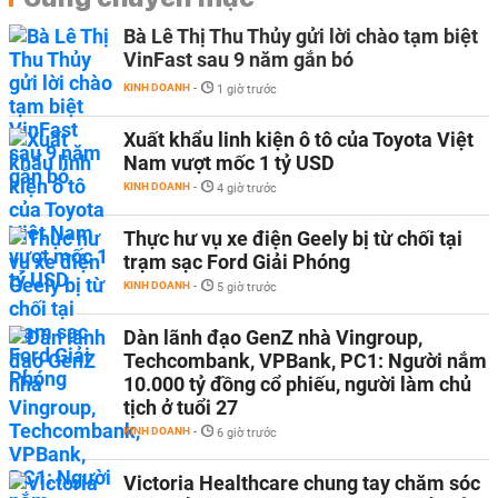
Bà Lê Thị Thu Thủy gửi lời chào tạm biệt
VinFast sau 9 năm gắn bó
KINH DOANH
-
1 giờ trước
Xuất khẩu linh kiện ô tô của Toyota Việt
Nam vượt mốc 1 tỷ USD
KINH DOANH
-
4 giờ trước
Thực hư vụ xe điện Geely bị từ chối tại
trạm sạc Ford Giải Phóng
KINH DOANH
-
5 giờ trước
Dàn lãnh đạo GenZ nhà Vingroup,
Techcombank, VPBank, PC1: Người nắm
10.000 tỷ đồng cổ phiếu, người làm chủ
tịch ở tuổi 27
KINH DOANH
-
6 giờ trước
Victoria Healthcare chung tay chăm sóc