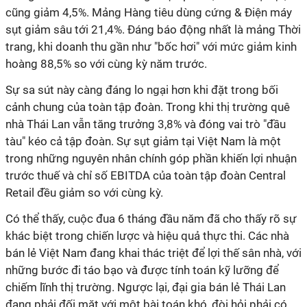
cũng giảm 4,5%. Mảng Hàng tiêu dùng cứng & Điện máy
sụt giảm sâu tới 21,4%. Đáng báo động nhất là mảng Thời
trang, khi doanh thu gần như "bốc hơi" với mức giảm kinh
hoàng 88,5% so với cùng kỳ năm trước.
Sự sa sút này càng đáng lo ngại hơn khi đặt trong bối
cảnh chung của toàn tập đoàn. Trong khi thị trường quê
nhà Thái Lan vẫn tăng trưởng 3,8% và đóng vai trò "đầu
tàu" kéo cả tập đoàn. Sự sụt giảm tại Việt Nam là một
trong những nguyên nhân chính góp phần khiến lợi nhuận
trước thuế và chỉ số EBITDA của toàn tập đoàn Central
Retail đều giảm so với cùng kỳ.
Có thể thấy, cuộc đua 6 tháng đầu năm đã cho thấy rõ sự
khác biệt trong chiến lược và hiệu quả thực thi. Các nhà
bán lẻ Việt Nam đang khai thác triệt để lợi thế sân nhà, với
những bước đi táo bạo và được tính toán kỹ lưỡng để
chiếm lĩnh thị trường. Ngược lại, đại gia bán lẻ Thái Lan
đang phải đối mặt với một bài toán khó, đòi hỏi phải có