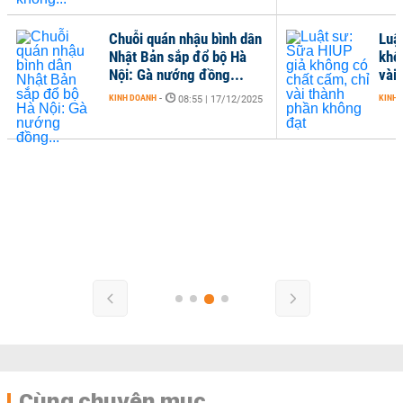
Chuỗi quán nhậu bình dân
Luậ
Nhật Bản sắp đổ bộ Hà
khô
Nội: Gà nướng đồng...
vài
KINH DOANH
-
KINH 
08:55 | 17/12/2025
Cùng chuyên mục