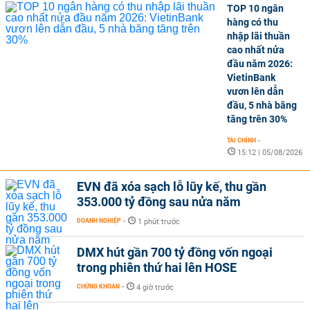
TOP 10 ngân
hàng có thu
nhập lãi thuần
cao nhất nửa
đầu năm 2026:
VietinBank
vươn lên dẫn
đầu, 5 nhà băng
tăng trên 30%
TÀI CHÍNH
-
15:12 | 05/08/2026
EVN đã xóa sạch lỗ lũy kế, thu gần
353.000 tỷ đồng sau nửa năm
DOANH NGHIỆP
-
1 phút trước
DMX hút gần 700 tỷ đồng vốn ngoại
trong phiên thứ hai lên HOSE
CHỨNG KHOÁN
-
4 giờ trước