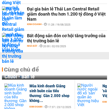
Đại gia bán lẻ Thái Lan Central Retail
giảm doanh thu hơn 1.200 tỷ đồng ở Việt
Nam
KINH DOANH
-
11:28 | 19/08/2025
Bất động sản đón cơ hội tăng trưởng của
thị trường bán lẻ
NHÀ ĐẤT
-
20:00 | 02/03/2025
Cùng chủ đề
Chuỗi - Bán lẻ
Mùa kinh doanh Giáng
Ngư
sinh buồn của tiểu
'săn
thương: Gần 2.000 shop
Việt
không...
KINH 
KINH DOANH
-
17:37 | 23/12/2025