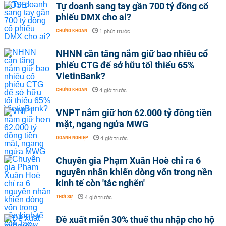
Tự doanh sang tay gần 700 tỷ đồng cổ
phiếu DMX cho ai?
CHỨNG KHOÁN
-
1 phút trước
NHNN cần tăng nắm giữ bao nhiêu cổ
phiếu CTG để sở hữu tối thiểu 65%
VietinBank?
CHỨNG KHOÁN
-
4 giờ trước
VNPT nắm giữ hơn 62.000 tỷ đồng tiền
mặt, ngang ngửa MWG
DOANH NGHIỆP
-
4 giờ trước
Chuyên gia Phạm Xuân Hoè chỉ ra 6
nguyên nhân khiến dòng vốn trong nền
kinh tế còn 'tắc nghẽn'
THỜI SỰ
-
4 giờ trước
Đề xuất miễn 30% thuế thu nhập cho hộ