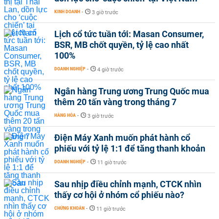
KINH DOANH
-
3 giờ trước
Lịch cổ tức tuần tới: Masan Consumer,
BSR, MB chốt quyền, tỷ lệ cao nhất
100%
DOANH NGHIỆP
-
4 giờ trước
Ngân hàng Trung ương Trung Quốc mua
thêm 20 tấn vàng trong tháng 7
HÀNG HÓA
-
3 giờ trước
Điện Máy Xanh muốn phát hành cổ
phiếu với tỷ lệ 1:1 để tăng thanh khoản
DOANH NGHIỆP
-
11 giờ trước
Sau nhịp điều chỉnh mạnh, CTCK nhìn
thấy cơ hội ở nhóm cổ phiếu nào?
CHỨNG KHOÁN
-
11 giờ trước