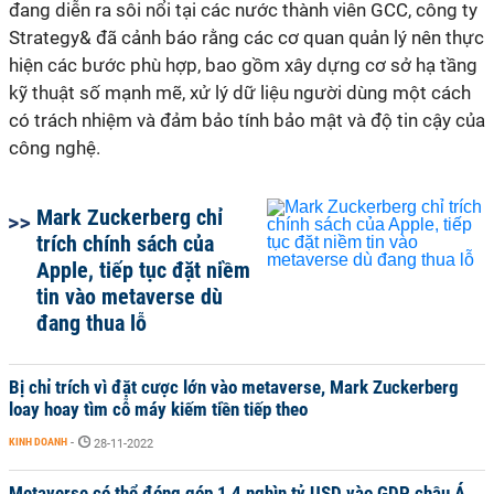
đang diễn ra sôi nổi tại các nước thành viên GCC, công ty
Strategy& đã cảnh báo rằng các cơ quan quản lý nên thực
hiện các bước phù hợp, bao gồm xây dựng cơ sở hạ tầng
kỹ thuật số mạnh mẽ, xử lý dữ liệu người dùng một cách
có trách nhiệm và đảm bảo tính bảo mật và độ tin cậy của
công nghệ.
Mark Zuckerberg chỉ
trích chính sách của
Apple, tiếp tục đặt niềm
tin vào metaverse dù
đang thua lỗ
Bị chỉ trích vì đặt cược lớn vào metaverse, Mark Zuckerberg
loay hoay tìm cỗ máy kiếm tiền tiếp theo
KINH DOANH
-
28-11-2022
Metaverse có thể đóng góp 1,4 nghìn tỷ USD vào GDP châu Á