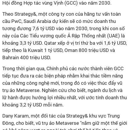
Hội đồng Hợp tác vùng Vịnh (GCC) vào năm 2030.
Theo Strategy&, một công ty con của hãng tư vấn toàn
cầu PwC, Saudi Arabia dự kiến sẽ có mức doanh thu
tương đương 7,6 tỷ USD vào năm 2030, trong khi con số
này của Các Tiểu vương quốc Ả Rập Thống nhất (UAE) là
khoảng 3,3 tỷ USD. Qatar xếp ở vị trí thứ ba với 1,6 tỷ USD,
tiếp theo là Kuwait 1 tỷ USD, Oman 800 triệu USD và
Bahrain 400 triệu USD.
Trong thời gian qua, Chính phủ các nước thành viên GCC
tiếp tục đưa ra các biện pháp nhằm khai thác tiềm năng
của những công nghệ mới, trong đó có việc thúc đẩy vũ
trụ ảo Metaverse. Nghiên cứu cho biết, ngành du lịch và
lữ hành được hưởng lợi nhiều nhất, với ước tính doanh thu
khoảng 3,2 tỷ USD mỗi năm.
Dany Karam, một đối tác của Strategy& khu vực Trung
Đông, cho biết, vũ trụ ảo Metaverse "nắm giữ một thế giới