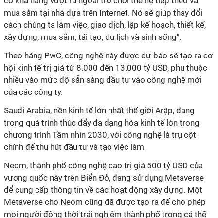
có khả năng vượt ra ngoài trò chơi thế hệ tiếp theo và
mua sắm tại nhà dựa trên Internet. Nó sẽ giúp thay đổi
cách chúng ta làm việc, giao dịch, lập kế hoạch, thiết kế,
xây dựng, mua sắm, tái tạo, du lịch và sinh sống".
Theo hãng PwC, công nghệ này được dự báo sẽ tạo ra cơ
hội kinh tế trị giá từ 8.000 đến 13.000 tỷ USD, phụ thuộc
nhiều vào mức độ sẵn sàng đầu tư vào công nghệ mới
của các công ty.
Saudi Arabia, nền kinh tế lớn nhất thế giới Arập, đang
trong quá trình thúc đẩy đa dạng hóa kinh tế lớn trong
chương trình Tầm nhìn 2030, với công nghệ là trụ cột
chính để thu hút đầu tư và tạo việc làm.
Neom, thành phố công nghệ cao trị giá 500 tỷ USD của
vương quốc này trên Biển Đỏ, đang sử dụng Metaverse
để cung cấp thông tin về các hoạt động xây dựng. Một
Metaverse cho Neom cũng đã được tạo ra để cho phép
mọi người đồng thời trải nghiệm thành phố trong cả thế