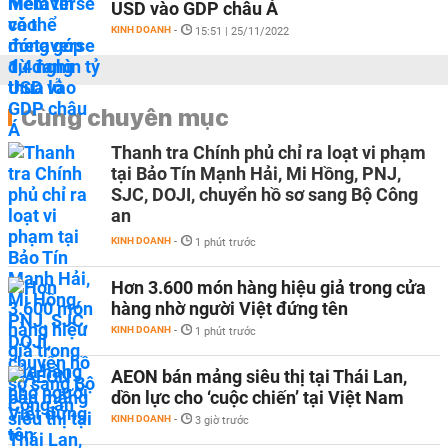
USD vào GDP châu Á
KINH DOANH
-
15:51 | 25/11/2022
Cùng chuyên mục
Thanh tra Chính phủ chỉ ra loạt vi phạm
tại Bảo Tín Mạnh Hải, Mi Hồng, PNJ,
SJC, DOJI, chuyển hồ sơ sang Bộ Công
an
KINH DOANH
-
1 phút trước
Hơn 3.600 món hàng hiệu giả trong cửa
hàng nhờ người Việt đứng tên
KINH DOANH
-
1 phút trước
AEON bán mảng siêu thị tại Thái Lan,
dồn lực cho ‘cuộc chiến’ tại Việt Nam
KINH DOANH
-
3 giờ trước