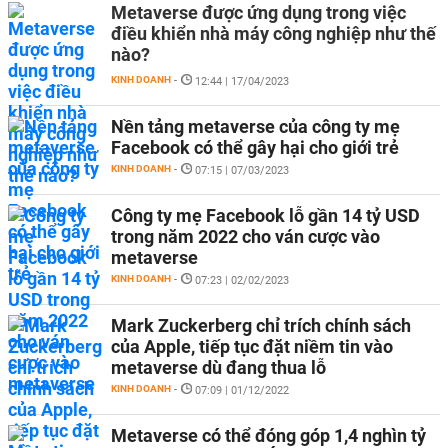
Metaverse được ứng dụng trong việc
điều khiển nhà máy công nghiệp như thế
nào?
KINH DOANH
-
12:44 | 17/04/2023
Nền tảng metaverse của công ty mẹ
Facebook có thể gây hại cho giới trẻ
KINH DOANH
-
07:15 | 07/03/2023
Công ty mẹ Facebook lỗ gần 14 tỷ USD
trong năm 2022 cho ván cược vào
metaverse
KINH DOANH
-
07:23 | 02/02/2023
Mark Zuckerberg chỉ trích chính sách
của Apple, tiếp tục đặt niềm tin vào
metaverse dù đang thua lỗ
KINH DOANH
-
07:09 | 01/12/2022
Metaverse có thể đóng góp 1,4 nghìn tỷ