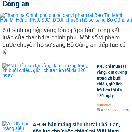
Công an
6 doanh nghiệp vàng lớn bị "gọi tên" trong kết
luận của thanh tra chính phủ. Một số vi phạm
được chuyển hồ sơ sang Bộ Công an tiếp tục xử
lý.
PNJ chỉ mua lại
vàng, kim cương
trong 2h buổi
chiều, giữ lịch
trả tiền tối đa
120 ngày
KINH DOANH
-
09:47 | 24/07/2026
AEON bán mảng siêu thị tại Thái Lan,
dồn lực cho ‘cuộc chiến’ tại Việt Nam