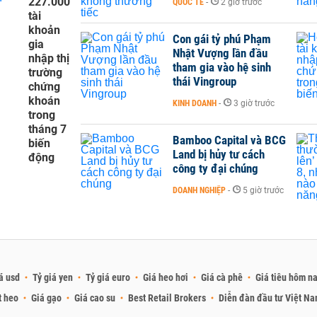
227.000
QUỐC TẾ
-
2 giờ trước
tài
khoản
Con gái tỷ phú Phạm
gia
Nhật Vượng lần đầu
nhập thị
tham gia vào hệ sinh
trường
thái Vingroup
chứng
khoán
KINH DOANH
-
3 giờ trước
trong
tháng 7
Bamboo Capital và BCG
biến
Land bị hủy tư cách
động
công ty đại chúng
DOANH NGHIỆP
-
5 giờ trước
á usd
Tỷ giá yen
Tỷ giá euro
Giá heo hơi
Giá cà phê
Giá tiêu hôm n
t heo
Giá gạo
Giá cao su
Best Retail Brokers
Diễn đàn đầu tư Việt N