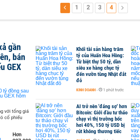
1
2
3
4
xả gần
Khối tài sản hàng trăm
iên, bán
tỷ của Huấn Hoa Hồng:
Từ biệt thự 50 tỷ, dàn
ếu GEX
siêu xe hàng chục tỷ
đến vườn tùng Nhật đắt
đỏ
KINH DOANH
-
1 phút trước
AI trở nên 'đáng sợ' hơn
g với tổng giá
Bitcoin: Giới đầu tư tháo
đó cổ phiếu
chạy vì thị trường bốc
hơi 40%, 150 tỷ USD bị
rút không thương tiếc
Hơn