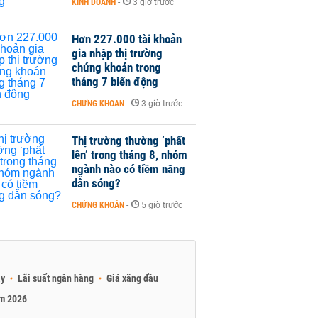
KINH DOANH
-
3 giờ trước
Hơn 227.000 tài khoản
gia nhập thị trường
chứng khoán trong
tháng 7 biến động
CHỨNG KHOÁN
-
3 giờ trước
Thị trường thường ‘phất
lên’ trong tháng 8, nhóm
ngành nào có tiềm năng
dẫn sóng?
CHỨNG KHOÁN
-
5 giờ trước
ay
Lãi suất ngân hàng
Giá xăng dầu
am 2026