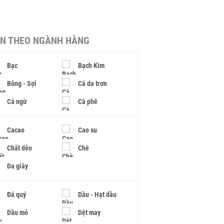
IN THEO NGÀNH HÀNG
Bạc
Bạch Kim
Bông - Sợi
Cá da trơn
Cá ngừ
Cà phê
Cacao
Cao su
Chất dẻo
Chè
Da giày
Đá quý
Dầu - Hạt dầu
Dầu mỏ
Dệt may