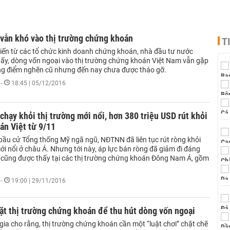
 vẫn khó vào thị trường chứng khoán
T
kiến từ các tổ chức kinh doanh chứng khoán, nhà đầu tư nước
hấy, dòng vốn ngoại vào thị trường chứng khoán Việt Nam vẫn gặp
g điểm nghẽn cũ nhưng đến nay chưa được tháo gỡ.
-
18:45 | 05/12/2016
chạy khỏi thị trường mới nổi, hơn 380 triệu USD rút khỏi
án Việt từ 9/11
 bầu cử Tổng thống Mỹ ngã ngũ, NĐTNN đã liên tục rút ròng khỏi
ới nổi ở châu Á. Nhưng tới này, áp lực bán ròng đã giảm đi đáng
y cũng được thấy tại các thị trường chứng khoán Đông Nam Á, gồm
-
19:00 | 29/11/2016
ặt thị trường chứng khoán để thu hút dòng vốn ngoại
ia cho rằng, thị trường chứng khoán cần một “luật chơi” chặt chẽ