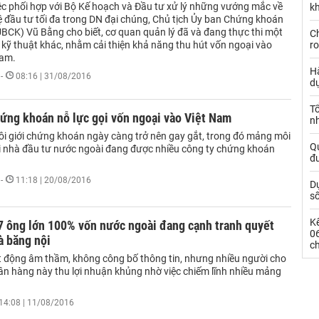
ệc phối hợp với Bộ Kế hoạch và Đầu tư xử lý những vướng mắc về
kh
lệ đầu tư tối đa trong DN đại chúng, Chủ tịch Ủy ban Chứng khoán
BCK) Vũ Bằng cho biết, cơ quan quản lý đã và đang thực thi một
Ch
 kỹ thuật khác, nhằm cải thiện khả năng thu hút vốn ngoại vào
ro
Nam.
Hà
-
08:16 | 31/08/2016
d
Tổ
ứng khoán nỗ lực gọi vốn ngoại vào Việt Nam
nh
i giới chứng khoán ngày càng trở nên gay gắt, trong đó mảng môi
Qu
ối nhà đầu tư nước ngoài đang được nhiều công ty chứng khoán
đ
-
11:18 | 20/08/2016
Dự
s
Kế
7 ông lớn 100% vốn nước ngoài đang cạnh tranh quyết
0
hà băng nội
c
 động âm thầm, không công bố thông tin, nhưng nhiều người cho
ân hàng này thu lợi nhuận khủng nhờ việc chiếm lĩnh nhiều mảng
14:08 | 11/08/2016