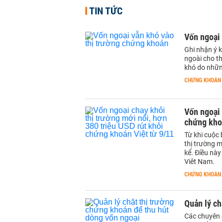
TIN TỨC
Vốn ngoại
Ghi nhận ý 
ngoài cho t
khó do nhữn
CHỨNG KHOÁN
Vốn ngoại 
chứng kho
Từ khi cuộc
thị trường m
kể. Điều nà
Viêt Nam.
CHỨNG KHOÁN
Quản lý ch
Các chuyên g