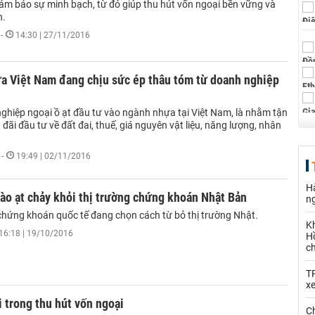
m bảo sự minh bạch, từ đó giúp thu hút vốn ngoại bền vững và
n.
-
14:30 | 27/11/2016
a Việt Nam đang chịu sức ép thâu tóm từ doanh nghiệp
ghiệp ngoại ồ ạt đầu tư vào ngành nhựa tại Việt Nam, là nhằm tận
đãi đầu tư về đất đai, thuế, giá nguyên vật liệu, năng lượng, nhân
-
19:49 | 02/11/2016
Hà
ào ạt chảy khỏi thị trường chứng khoán Nhật Bản
n
 chứng khoán quốc tế đang chọn cách từ bỏ thị trường Nhật.
K
16:18 | 19/10/2016
Hồ
c
T
x
 trong thu hút vốn ngoại
Ch