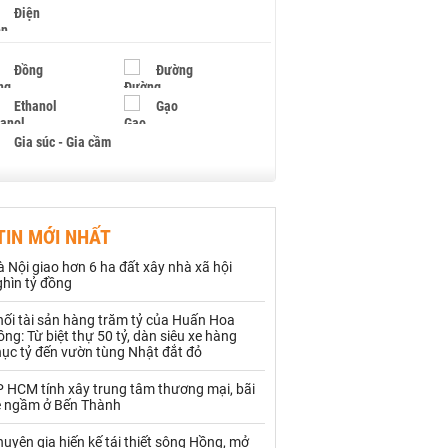
Điện
Đồng
Đường
Ethanol
Gạo
Gia súc - Gia cầm
Giấy
Gỗ
TIN MỚI NHẤT
Hạt điều
Hồ tiêu - Hạt tiêu
 Nội giao hơn 6 ha đất xây nhà xã hội
Khí đốt
ghìn tỷ đồng
hối tài sản hàng trăm tỷ của Huấn Hoa
Kim loại khác
Mắc ca
ng: Từ biệt thự 50 tỷ, dàn siêu xe hàng
hục tỷ đến vườn tùng Nhật đắt đỏ
Muối
Ngũ cốc
P HCM tính xây trung tâm thương mại, bãi
Nhựa - Hạt nhựa
e ngầm ở Bến Thành
uyên gia hiến kế tái thiết sông Hồng, mở