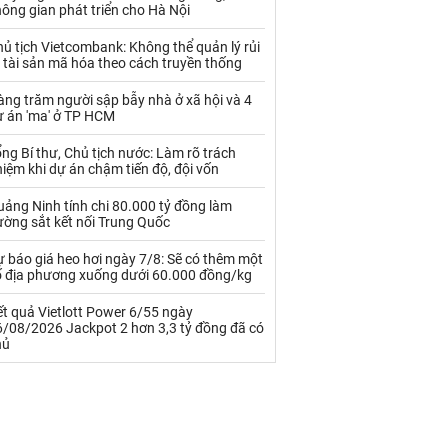
Palladium
Phân bón
ông gian phát triển cho Hà Nội
Rau - Củ -Quả
Sắt thép
ủ tịch Vietcombank: Không thể quản lý rủi
 tài sản mã hóa theo cách truyền thống
Sữa
ng trăm người sập bẫy nhà ở xã hội và 4
ự án 'ma' ở TP HCM
Than
Thức ăn chăn nuôi
ng Bí thư, Chủ tịch nước: Làm rõ trách
iệm khi dự án chậm tiến độ, đội vốn
Thủy hải sản khác
Tôm
ảng Ninh tính chi 80.000 tỷ đồng làm
Vàng
ường sắt kết nối Trung Quốc
 báo giá heo hơi ngày 7/8: Sẽ có thêm một
VLXD khác
Xăng dầu
ố địa phương xuống dưới 60.000 đồng/kg
Xi măng - Clynker
t quả Vietlott Power 6/55 ngày
6/08/2026 Jackpot 2 hơn 3,3 tỷ đồng đã có
hủ