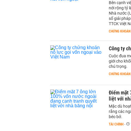
Bên cạnh vi
nới rộng tỷ 
Nhà nước (U
số giải pháp
TTCK Việt 
CHỨNG KHOÁN
Công ty ch
Cuộc đua mô
giới cho kh
chú trọng.
CHỨNG KHOÁN
Điểm mặt 
liệt với n
Mặc dù hoạt
rằng các ng
béo bở.
TÀI CHÍNH
-